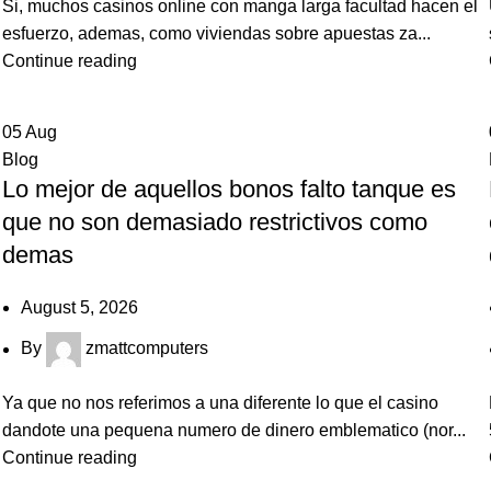
Si, muchos casinos online con manga larga facultad hacen el
esfuerzo, ademas, como viviendas sobre apuestas za...
Continue reading
05
Aug
Blog
Lo mejor de aquellos bonos falto tanque es
que no son demasiado restrictivos como
demas
August 5, 2026
By
zmattcomputers
Ya que no nos referimos a una diferente lo que el casino
dandote una pequena numero de dinero emblematico (nor...
Continue reading