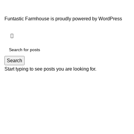
Funtastic Farmhouse is proudly powered by
WordPress
Search
Start typing to see posts you are looking for.