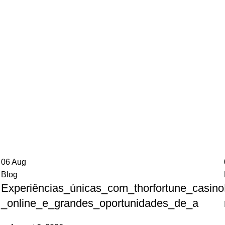
06
Aug
Blog
Experiências_únicas_com_thorfortune_casino
_online_e_grandes_oportunidades_de_a