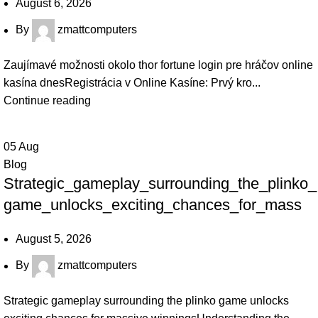
August 6, 2026
By
zmattcomputers
Zaujímavé možnosti okolo thor fortune login pre hráčov online
kasína dnesRegistrácia v Online Kasíne: Prvý kro...
Continue reading
05
Aug
Blog
Strategic_gameplay_surrounding_the_plinko_
game_unlocks_exciting_chances_for_mass
August 5, 2026
By
zmattcomputers
Strategic gameplay surrounding the plinko game unlocks