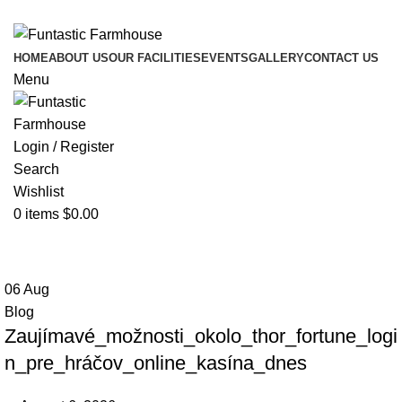
ADD ANYTHING HERE OR JUST REMOVE IT…
HOME
ABOUT US
OUR FACILITIES
EVENTS
GALLERY
CONTACT US
Menu
Login / Register
Search
Wishlist
0
items
$
0.00
Blog
06
Aug
Blog
Zaujímavé_možnosti_okolo_thor_fortune_logi
n_pre_hráčov_online_kasína_dnes