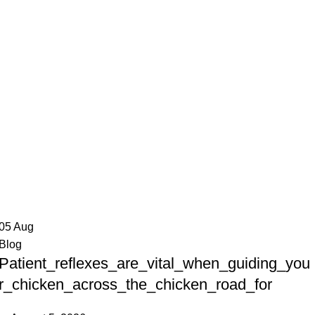
05
Aug
Blog
Patient_reflexes_are_vital_when_guiding_you
r_chicken_across_the_chicken_road_for