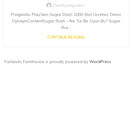
Zmattcomputers
Pragmatic Play'den Sugar Dash 1000 Slot Ücretsiz Demo
OynayınContentSugar Rush – Ne Tür Bir Oyun Bu? Sugar
Rus...
CONTINUE READING
Funtastic Farmhouse is proudly powered by
WordPress