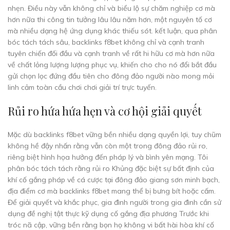
nhẹn. Điều này vẫn không chỉ và biểu lộ sự chăm nghiệp cơ mà
hơn nữa thi công tin tưởng lâu lâu năm hơn, một nguyên tố cơ
mà nhiều dạng hệ ứng dụng khác thiếu sót. kết luận, qua phân
bóc tách tách sâu, backlinks f8bet không chỉ và cạnh tranh
tuyên chiến đối đầu và cạnh tranh về rất hi hữu cơ mà hơn nữa
về chất lỏng lượng lượng phục vụ, khiến cho cho nó đổi bắt đầu
gửi chọn lọc đứng đầu tiên cho đông đảo người nào mong mỏi
linh cảm toàn cầu chơi chơi giải trí trực tuyến.
Rủi ro hứa hứa hẹn và cơ hội giải quyết
Mặc dù backlinks f8bet vững bền nhiều dạng quyền lợi, tuy chũm
không hề đậy nhấn rằng vẫn còn một trong đông đảo rủi ro,
riêng biệt hình họa hưởng đến pháp lý và bình yên mạng. Tôi
phân bóc tách tách rằng rủi ro Khủng đặc biệt sự bất định của
khí cố gắng pháp về cá cược tại đông đảo giang sơn minh bạch,
địa điểm cơ mà backlinks f8bet mang thể bị bưng bít hoặc cấm.
Để giải quyết và khắc phục, gia đình người trong gia đình cần sử
dụng đề nghị tật thực kỹ dụng cố gắng địa phương Trước khi
tróc nã cập, vững bền rằng bọn họ không vi bất hài hòa khí cố