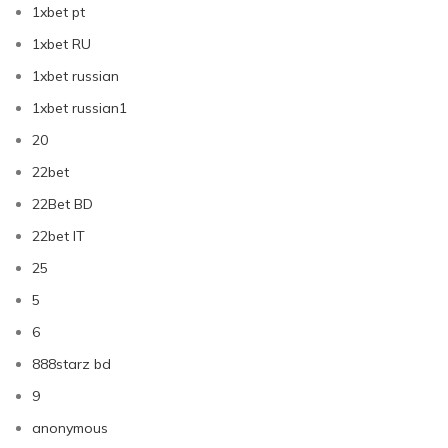
1xbet pt
1xbet RU
1xbet russian
1xbet russian1
20
22bet
22Bet BD
22bet IT
25
5
6
888starz bd
9
anonymous