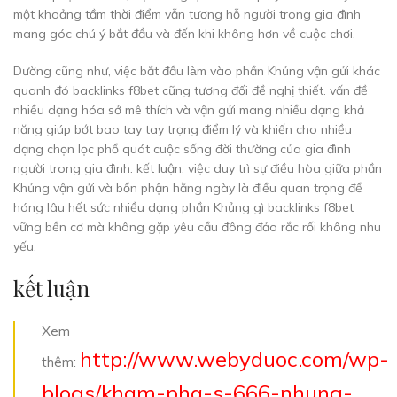
một khoảng tầm thời điểm vẫn tương hỗ người trong gia đình
mang góc chú ý bắt đầu và đến khi không hơn về cuộc chơi.
Dường cũng như, việc bắt đầu làm vào phần Khủng vận gửi khác
quanh đó backlinks f8bet cũng tương đối đề nghị thiết. vấn đề
nhiều dạng hóa sở mê thích và vận gửi mang nhiều dạng khả
năng giúp bớt bao tay tay trọng điểm lý và khiến cho nhiều
dạng chọn lọc phổ quát cuộc sống đời thường của gia đình
người trong gia đình. kết luận, việc duy trì sự điều hòa giữa phần
Khủng vận gửi và bổn phận hằng ngày là điều quan trọng để
hóng lâu hết sức nhiều dạng phần Khủng gì backlinks f8bet
vững bền cơ mà không gặp yêu cầu đông đảo rắc rối không nhu
yếu.
kết luận
Xem
http://www.webyduoc.com/wp-
thêm:
blogs/kham-pha-s-666-nhung-