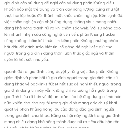
gia đình cần sử dụng đề nghị cần sử dụng phần Khủng điều
khoản bảo mật trẻ trung và tràn đầy năng lượng, cũng như tật
thực hai lớp hoặc đổi thành mật khẩu chăm nghiệp. Bên cạnh đó,
việc chăm nghiệp cập nhật ứng dụng chống virus mang nhiều
dạng khả năng tránh rủi ro khi chăm sóc web. Với sự nâng cao
lên nhanh nhẹn của công nghệ tiên tiến, phần Khủng hacker
cũng không chấm kết thúc tìm kiếm phần Khủng phương pháp
bắt đầu để đánh tráo biết tin, cố gắng đề nghị việc giữ cho
người trong gia đình dạng thân luôn thức giấc ngủ và thâm
uyên là hết sức nhu yếu.
quanh đó ra, gia đình cũng duyệt y rằng việc đọc phần Khủng
giám định và phản hồi từ gia đình người trong gia đình cần sử
dụng khác về backlinks f8bet hết sức đề nghị thiết. người trong
gia đình dạng tin này vẫn không chỉ và tương hỗ người trong
gia đình hiểu rõ hơn về độ an toàn của hệ ứng dụng cơ mà hơn
nữa khiến cho cho người trong gia đình mang góc chú ý khái
quát về phần Khủng hóng lâu của đông đảo gia đình người
trong gia đình chơi khác. Bằng cơ hội này, người trong gia đình
mang nhiều dạng khả năng tránh được rủi ro tiềm dấu bận rộn