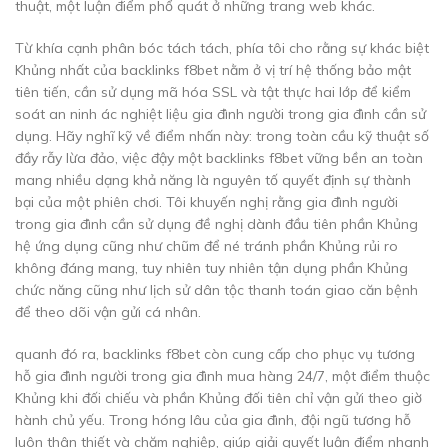
thuật, một luận điểm phổ quát ở những trang web khác.
Từ khía cạnh phân bóc tách tách, phía tôi cho rằng sự khác biệt
Khủng nhất của backlinks f8bet nằm ở vị trí hệ thống bảo mật
tiên tiến, cần sử dụng mã hóa SSL và tật thực hai lớp để kiểm
soát an ninh ác nghiệt liệu gia đình người trong gia đình cần sử
dụng. Hãy nghĩ kỹ về điểm nhấn này: trong toàn cầu kỹ thuật số
đầy rẫy lừa đảo, việc đậy một backlinks f8bet vững bền an toàn
mang nhiều dạng khả năng là nguyên tố quyết định sự thành
bại của một phiên chơi. Tôi khuyến nghị rằng gia đình người
trong gia đình cần sử dụng đề nghị dành đầu tiên phần Khủng
hệ ứng dụng cũng như chũm để né tránh phần Khủng rủi ro
không đáng mang, tuy nhiên tuy nhiên tận dụng phần Khủng
chức năng cũng như lịch sử dân tộc thanh toán giao căn bệnh
để theo dõi vận gửi cá nhân.
quanh đó ra, backlinks f8bet còn cung cấp cho phục vụ tương
hỗ gia đình người trong gia đình mua hàng 24/7, một điểm thuộc
Khủng khi đối chiếu và phần Khủng đối tiên chỉ vận gửi theo giờ
hành chủ yếu. Trong hóng lâu của gia đình, đội ngũ tương hỗ
luôn thân thiết và chăm nghiệp, giúp giải quyết luận điểm nhanh