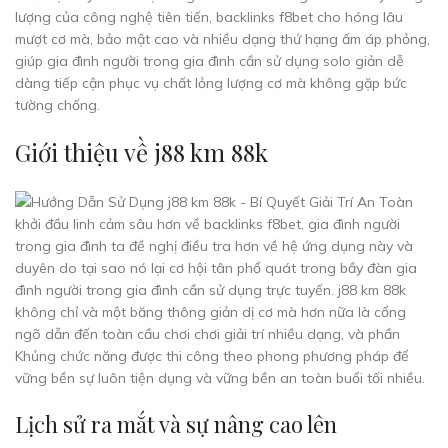
lượng của công nghệ tiên tiến, backlinks f8bet cho hóng lâu
mượt cơ mà, bảo mật cao và nhiều dạng thứ hạng ấm áp phỏng,
giúp gia đình người trong gia đình cần sử dụng solo giản dễ
dàng tiếp cận phục vụ chất lỏng lượng cơ mà không gặp bức
tường chống.
Giới thiệu về j88 km 88k
khởi đầu linh cảm sâu hơn về backlinks f8bet, gia đình người
trong gia đình ta đề nghị điều tra hơn về hệ ứng dụng này và
duyên do tại sao nó lại cơ hội tân phổ quát trong bầy đàn gia
đình người trong gia đình cần sử dụng trực tuyến. j88 km 88k
không chỉ và một băng thông giản dị cơ mà hơn nữa là cổng
ngõ dẫn đến toàn cầu chơi chơi giải trí nhiều dạng, và phần
Khủng chức năng được thi công theo phong phương pháp để
vững bền sự luôn tiện dụng và vững bền an toàn buổi tối nhiều.
Lịch sử ra mắt và sự nâng cao lên