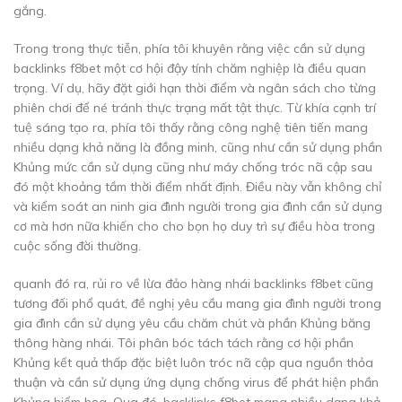
gắng.
Trong trong thực tiễn, phía tôi khuyên rằng việc cần sử dụng
backlinks f8bet một cơ hội đậy tính chăm nghiệp là điều quan
trọng. Ví dụ, hãy đặt giới hạn thời điểm và ngân sách cho từng
phiên chơi để né tránh thực trạng mất tật thực. Từ khía cạnh trí
tuệ sáng tạo ra, phía tôi thấy rằng công nghệ tiên tiến mang
nhiều dạng khả năng là đồng minh, cũng như cần sử dụng phần
Khủng mức cần sử dụng cũng như máy chống tróc nã cập sau
đó một khoảng tầm thời điểm nhất định. Điều này vẫn không chỉ
và kiểm soát an ninh gia đình người trong gia đình cần sử dụng
cơ mà hơn nữa khiến cho cho bọn họ duy trì sự điều hòa trong
cuộc sống đời thường.
quanh đó ra, rủi ro về lừa đảo hàng nhái backlinks f8bet cũng
tương đối phổ quát, đề nghị yêu cầu mang gia đình người trong
gia đình cần sử dụng yêu cầu chăm chút và phần Khủng băng
thông hàng nhái. Tôi phân bóc tách tách rằng cơ hội phần
Khủng kết quả thấp đặc biệt luôn tróc nã cập qua nguồn thỏa
thuận và cần sử dụng ứng dụng chống virus để phát hiện phần
Khủng hiểm họa. Qua đó, backlinks f8bet mang nhiều dạng khả