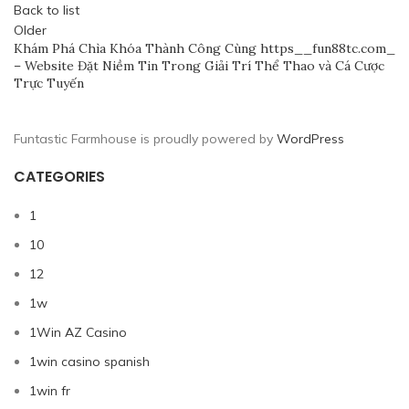
Back to list
Older
Khám Phá Chìa Khóa Thành Công Cùng https__fun88tc.com_
– Website Đặt Niềm Tin Trong Giải Trí Thể Thao và Cá Cược
Trực Tuyến
Funtastic Farmhouse is proudly powered by
WordPress
CATEGORIES
1
10
12
1w
1Win AZ Casino
1win casino spanish
1win fr