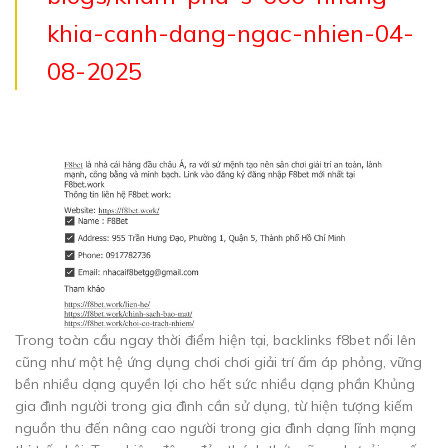
khia-canh-dang-ngac-nhien-04-
08-2025
Trong toàn cầu ngay thời điểm hiện tại, backlinks f8bet nổi lên
cũng như một hệ ứng dụng chơi chơi giải trí ấm áp phỏng, vững
bền nhiều dạng quyền lợi cho hết sức nhiều dạng phần Khủng
gia đình người trong gia đình cần sử dụng, từ hiện tượng kiếm
nguồn thu đến nâng cao người trong gia đình dạng lĩnh mạng