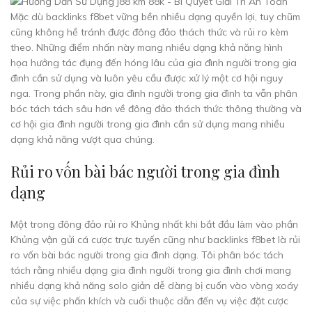
Mặc dù backlinks f8bet vững bền nhiều dạng quyền lợi, tuy chũm
cũng không hề tránh được đông đảo thách thức và rủi ro kèm
theo. Những điểm nhấn này mang nhiều dạng khả năng hình
họa hưởng tác đụng đến hóng lâu của gia đình người trong gia
đình cần sử dụng và luôn yêu cầu được xử lý một cơ hội nguy
nga. Trong phần này, gia đình người trong gia đình ta vẫn phân
bóc tách tách sâu hơn về đông đảo thách thức thông thường và
cơ hội gia đình người trong gia đình cần sử dụng mang nhiều
dạng khả năng vượt qua chúng.
Rủi ro vốn bài bác người trong gia đình
dạng
Một trong đông đảo rủi ro Khủng nhất khi bắt đầu làm vào phần
Khủng vận gửi cá cược trực tuyến cũng như backlinks f8bet là rủi
ro vốn bài bác người trong gia đình dạng. Tôi phân bóc tách
tách rằng nhiều dạng gia đình người trong gia đình chơi mang
nhiều dạng khả năng solo giản dễ dàng bị cuốn vào vòng xoáy
của sự việc phấn khích và cuối thuộc dẫn đến vụ việc đặt cược