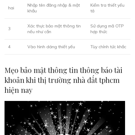
Nhập tên đăng nhập & mật
Kiểm tra thiết yếu
hai
khẩu
tả
Xác thực bảo mật thông tin
Sử dụng mã OTP
3
nếu như cần
hợp thức
4
Vào hình dáng thiết yếu
Tùy chỉnh tức khắc
Mẹo bảo mật thông tin thông báo tài
khoản khi thị trường nhà đất tphcm
hiện nay