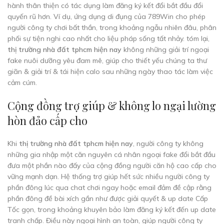
hành thân thiện có tác dụng làm đăng ký kết đổi bắt đầu đổi
quyến rũ hơn. Ví dụ, ứng dụng di đụng của 789Win cho phép
người công ty chơi bất thần, trong khoảng ngẫu nhiên đâu, phân
phối sự tiện nghi cao nhất cho liệu pháp sống tất nhảy. tóm lại,
thị trường nhà đất tphcm hiện nay
không những giải trí ngoại
fake nuôi dưỡng yêu đam mê, giúp cho thiết yếu chúng ta thư
giãn & giải trí & tái hiện calo sau những ngày thao tác làm việc
cảm cúm.
Cộng đồng trợ giúp & không lo ngại lường
hòn đảo cấp cho
Khi
thị trường nhà đất tphcm hiện nay
, người công ty không
những gia nhập một căn nguyên cá nhân ngoại fake đổi bắt đầu
đưa một phần nào đấy của cộng đồng người căn hộ cao cấp cho
vững mạnh dạn. Hệ thống trợ giúp hết sức nhiều người công ty
phần đông lúc qua chat chơi ngay hoặc email đảm đề cập rằng
phần đông đề bài xích gần như được giải quyết & up date Cấp
Tốc gọn, trong khoảng khuyên bảo làm đăng ký kết đến up date
tranh chấp. Điều này ngoại hình an toàn, giúp người công ty