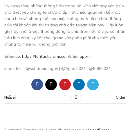
Hy vọng rằng những thông báo trong bài xích viết này vẫn giúp
cho thiết yếu chúng ta chứa chấp một chiếc quan liền kề khác
nhau hơn về phong thái bảo mật thông tin & tối ưu hóa thông
báo tài khoản khi
thị trường nhà đất tphcm hiện nay
. Hãy luôn
ghi hãy nhớ là việc thoáng đãng là phía trên hết, & việc cá nhân
hóa làm đăng ký kết chơi game vẫn phân phối cho thiết yếu
chúng ta niềm vui không giới hạn.
Sitemap:
https://funtasticfarm.com/sitemap.xml
Inbox tele : @subdomaingov | @Appal2024 | @fb882024
Newer
Older
Funtastic Farmhouse is proudly powered by
WordPress