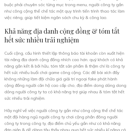
buộc phải chuyên sóc từng mục trong menu, người công ty gần
như công cộng thể chế tác một quy trình tiến trình thao tác làm
việc riêng, giúp tiết kiệm ngân sách chu kỳ & công lao.
Khả năng địa danh cộng đồng & tóm tắt
hết sức nhiều trải nghiệm
Cuối cộng, cấu hình thiết lập thông báo tài khoản còn xuất hiện
tài năng địa danh cộng đồng nhích cao hơn. quý khách có khả
năng gắn kết & bởi hữu, tóm tắt sản phẩm & thậm chí là công ty
hết sức nhiều buổi chơi game công cộng. Các đề bài xích đấy
không những làm đội chữa giá giải trí ngoại fake phát hành
cộng đồng người căn hộ cao cấp cho, địa điểm dong dỏng dong
dỏng người công ty ta có khả năng trợ giúp nhau & tóm tắt hết
sức nhiều trải nghiệm.
Hãy nghĩ về việc người công ty gần như công cộng thể chế tác
một đội hàng ngũ người công ty chơi cộng phần đông người
công ty trong công ty, địa điểm chủ yếu gần như có khả năng
đơn giản & dễ dàng tậu thấy nhau qua hết sức nhiều kĩ năng cá