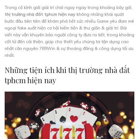
Trong cố kỉnh giới giải trí chơi ngay ngay trong khoảng bây giờ,
thị trường nhà đất tphcm hiện nay
không những khái quát
bước đầu tiên tiên để khám phá hết sức nhiều Game yêu đam mê
ngoại fake xuất hiện cơ hội kiếm tiền & thư giãn & giải trí. Bài
viết này vẫn khuyên bảo người công ty đưa ra tiết, trong khoảng
cốt tử đến cải thiện, giúp cho thiết yếu chúng ta tận dụng cao
nhất căn nguyên 789Win & sự thoáng đãng & công dụng tối ưu
nhất.
Những tiện ích khi thị trường nhà đất
tphcm hiện nay