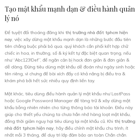
Tạo mật khẩu mạnh dạn & điều hành quản
lý nó
Để tuyệt đối thoáng đãng khi
thị trường nhà đất tphcm hiện
nay
, việc xây dừng mật khẩu mạnh dạn là những bước đầu tiên
tiên chẳng buộc phải bỏ qua. quý khách cần phối kết hợp chữ
chiếc in hoa, in thường, số & ký kết tự đặc biệt quan trọng, nếu
như “Abc123!Def”, để ngăn cản bị hack đơn giản & đơn giản &
dễ dàng. Đừng tiêu dùng mật khẩu dễ đoán như ngày sinh hoặc
tên riêng, vì chưng đề bài xích đấy có khả năng bị điều tra &
khám phá bởi hết sức nhiều quy định liền tay.
Mặt khác, tiêu dùng điều hành quản lý mật khẩu như LastPass
hoặc Google Password Manager để tàng trữ & xây dừng mật
khẩu bỗng nhiên nhiên cho từng thông báo tài khoản. Điều này
giúp cho thiết yếu chúng ta chưa hẳn nhớ hàng loạt mật khẩu,
đồng thời giảm nguy hại tiêu dùng lại mật khẩu cũ. Khi
thị trường
nhà đất tphcm hiện nay
, hãy điều chỉnh mật khẩu chu trình, ít
nhất mỗi 3 tháng, để duy trì lớp đảm bảo an toàn Chắn chắn.