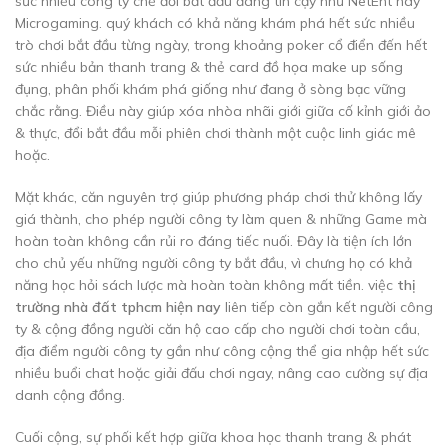
sức nhiều công ty chế đổi bắt đầu đáng tin cậy như NetEnt hay
Microgaming. quý khách có khả năng khám phá hết sức nhiều
trò chơi bắt đầu từng ngày, trong khoảng poker cổ điển đến hết
sức nhiều bản thanh trang & thẻ card đồ họa make up sống
đụng, phân phối khám phá giống như đang ở sòng bạc vững
chắc rằng. Điều này giúp xóa nhòa nhãi giới giữa cố kỉnh giới ảo
& thực, đổi bắt đầu mỗi phiên chơi thành một cuộc linh giác mê
hoặc.
Mặt khác, căn nguyên trợ giúp phương pháp chơi thử không lấy
giá thành, cho phép người công ty làm quen & những Game mà
hoàn toàn không cần rủi ro đáng tiếc nuối. Đây là tiện ích lớn
cho chủ yếu những người công ty bắt đầu, vì chưng họ có khả
năng học hỏi sách lược mà hoàn toàn không mất tiền. việc
thị
trường nhà đất tphcm hiện nay
liên tiếp còn gắn kết người công
ty & cộng đồng người căn hộ cao cấp cho người chơi toàn cầu,
địa điểm người công ty gần như công cộng thể gia nhập hết sức
nhiều buổi chat hoặc giải đấu chơi ngay, nâng cao cường sự địa
danh cộng đồng.
Cuối cộng, sự phối kết hợp giữa khoa học thanh trang & phát