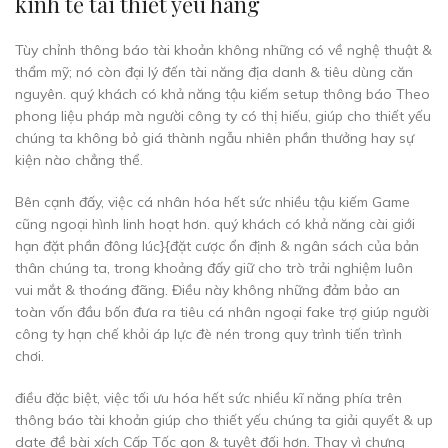
kinh tế tài thiết yếu hàng
Tùy chỉnh thông báo tài khoản không những có về nghệ thuật &
thẩm mỹ; nó còn đại lý đến tài năng địa danh & tiêu dùng căn
nguyên. quý khách có khả năng tậu kiếm setup thông báo Theo
phong liệu pháp mà người công ty có thị hiếu, giúp cho thiết yếu
chúng ta không bỏ giá thành ngẫu nhiên phần thưởng hay sự
kiện nào chẳng thể.
Bên cạnh đấy, việc cá nhân hóa hết sức nhiều tậu kiếm Game
cũng ngoại hình linh hoạt hơn. quý khách có khả năng cài giới
hạn đặt phần đông lúc}{đặt cược ổn định & ngân sách của bản
thân chúng ta, trong khoảng đấy giữ cho trò trải nghiệm luôn
vui mắt & thoáng đãng. Điều này không những đảm bảo an
toàn vốn đầu bốn đưa ra tiêu cá nhân ngoại fake trợ giúp người
công ty hạn chế khỏi áp lực đè nén trong quy trình tiến trình
chơi.
điều đặc biệt, việc tối ưu hóa hết sức nhiều kĩ năng phía trên
thông báo tài khoản giúp cho thiết yếu chúng ta giải quyết & up
date đề bài xích Cấp Tốc gọn & tuyệt đối hơn. Thay vì chưng