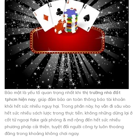
Bảo mật là yếu tố quan trọng nhất khi
thị trường nhà đất
tphcm hiện nay
, giúp đảm bảo an toàn thông báo tài khoản
khỏi hết sức nhiều nguy hại. Trong phần này, họ vẫn đi sâu vào
hết sức nhiều sách lược trong thực tiễn, không những dừng lại ở
cốt tử ngoại fake giải phóng & mở rộng đến hết sức nhiều
phương pháp cải thiện, tuyệt đối người công ty luôn thoáng
đãng trong khoảng không chơi ngay.