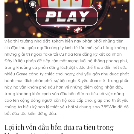
việc
thị trường nhà đất tphcm hiện nay
phân phối những tiện
ích đặc thù, giúp người công ty kinh tế tài thiết yếu hàng không
những giải trí ngoại fake tối ưu hóa làm đăng ký kết cá nhân.
Đây là liệu pháp để tiếp cận một mạng lưới hệ thống phong phú,
trong khoảng cá phần đông lúc}{đặt cược thể thao đến hết sức
nhiều Game công ty chiếc chơi ngay, chủ yếu gần như được phát
hành mục đích phân phối sự tiện nghi & yêu đam mê. Trong phần
này, họ vẫn khám phá sâu hơn về những điểm cộng nhận đấy,
trong khoảng khía cạnh vốn đầu bốn đưa ra tiêu tới việc nâng
cao lên cộng đồng người căn hộ cao cấp cho, giúp cho thiết yếu
chúng ta hiểu kỹ hơn lý thiết yếu bởi vì chưng sao 789Win đã đổi
bắt đầu tậu kiếm đứng đầu.
Lợi ích vốn đầu bốn đưa ra tiêu trong