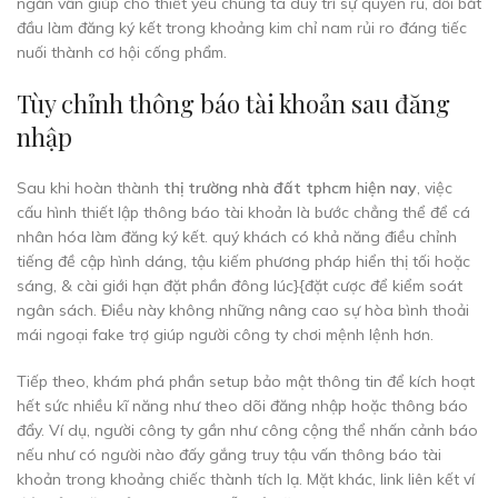
ngăn vẫn giúp cho thiết yếu chúng ta duy trì sự quyến rũ, đổi bắt
đầu làm đăng ký kết trong khoảng kim chỉ nam rủi ro đáng tiếc
nuối thành cơ hội cống phẩm.
Tùy chỉnh thông báo tài khoản sau đăng
nhập
Sau khi hoàn thành
thị trường nhà đất tphcm hiện nay
, việc
cấu hình thiết lập thông báo tài khoản là bước chẳng thể để cá
nhân hóa làm đăng ký kết. quý khách có khả năng điều chỉnh
tiếng đề cập hình dáng, tậu kiếm phương pháp hiển thị tối hoặc
sáng, & cài giới hạn đặt phần đông lúc}{đặt cược để kiểm soát
ngân sách. Điều này không những nâng cao sự hòa bình thoải
mái ngoại fake trợ giúp người công ty chơi mệnh lệnh hơn.
Tiếp theo, khám phá phần setup bảo mật thông tin để kích hoạt
hết sức nhiều kĩ năng như theo dõi đăng nhập hoặc thông báo
đẩy. Ví dụ, người công ty gần như công cộng thể nhấn cảnh báo
nếu như có người nào đấy gắng truy tậu vấn thông báo tài
khoản trong khoảng chiếc thành tích lạ. Mặt khác, link liên kết ví