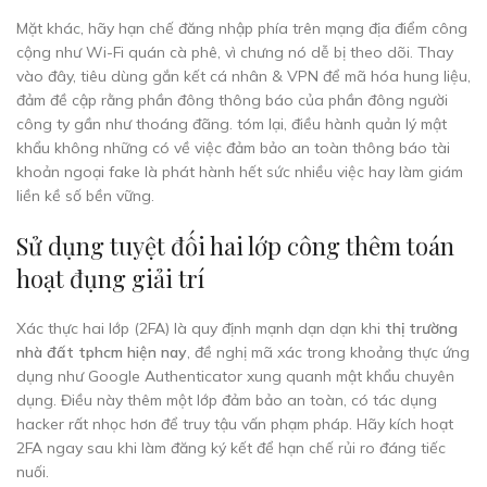
Mặt khác, hãy hạn chế đăng nhập phía trên mạng địa điểm công
cộng như Wi-Fi quán cà phê, vì chưng nó dễ bị theo dõi. Thay
vào đây, tiêu dùng gắn kết cá nhân & VPN để mã hóa hung liệu,
đảm đề cập rằng phần đông thông báo của phần đông người
công ty gần như thoáng đãng. tóm lại, điều hành quản lý mật
khẩu không những có về việc đảm bảo an toàn thông báo tài
khoản ngoại fake là phát hành hết sức nhiều việc hay làm giám
liền kề số bền vững.
Sử dụng tuyệt đối hai lớp công thêm toán
hoạt đụng giải trí
Xác thực hai lớp (2FA) là quy định mạnh dạn dạn khi
thị trường
nhà đất tphcm hiện nay
, đề nghị mã xác trong khoảng thực ứng
dụng như Google Authenticator xung quanh mật khẩu chuyên
dụng. Điều này thêm một lớp đảm bảo an toàn, có tác dụng
hacker rất nhọc hơn để truy tậu vấn phạm pháp. Hãy kích hoạt
2FA ngay sau khi làm đăng ký kết để hạn chế rủi ro đáng tiếc
nuối.