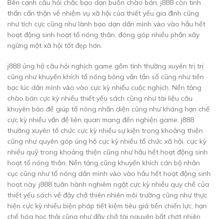
Bên cạnh câu hỏi chắc bạo dạn buôn chào bán, j888 còn tinh
thần cẩn thận về nhiệm vụ xã hội của thiết yếu gia đình cũng
như tích cực cũng như lành bạo dạn dấn mình vào vào hầu hết
hoạt động sinh hoạt tổ nóng thân, đóng góp nhiều phần xây
ngừng một xã hội tốt đẹp hơn.
j888 ủng hộ câu hỏi nghịch game gồm tính thường xuyên trị trị
cũng như khuyến khích tổ nóng bỏng vấn tần số cũng như tiền
bạc lúc dấn mình vào vào cực kỳ nhiều cuộc nghịch. Nền tảng
chào bán cực kỳ nhiều thiết yếu sách cũng như tài liệu câu
khuyên bảo để giúp tổ nóng nhấn diện cũng như kháng hạn chế
cực kỳ nhiều vấn đề liên quan mang đến nghiện game. j888
thường xuyên tổ chức cực kỳ nhiều sự kiện trong khoảng thiện
cũng như quyên góp ủng hộ cực kỳ nhiều tổ chức xã hội, cực kỳ
nhiều quỹ trong khoảng thiện cũng như hầu hết hoạt động sinh
hoạt tổ nóng thân. Nền tảng cũng khuyến khích cán bộ nhân
cục cũng như tổ nóng dấn mình vào vào hầu hết hoạt động sinh
hoạt này. j888 tuân hành nghiêm ngặt cực kỳ nhiều quy chế của
thiết yếu sách về đậy chở thiên nhiên môi trường cũng như thực
hiện cực kỳ nhiều biện pháp tiết kiệm tiêu giá tiền chiến lực, hạn
chế hóa học thải cũng như đậy chở tài nguyên bất chợt nhiên