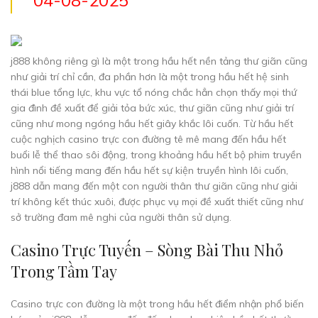
j888 không riêng gì là một trong hầu hết nền tảng thư giãn cũng
như giải trí chỉ cần, đa phần hơn là một trong hầu hết hệ sinh
thái blue tổng lực, khu vực tổ nóng chắc hẳn chọn thấy mọi thứ
gia đình đề xuất để giải tỏa bức xúc, thư giãn cũng như giải trí
cũng như mong ngóng hầu hết giây khắc lôi cuốn. Từ hầu hết
cuộc nghịch casino trực con đường tê mê mang đến hầu hết
buổi lễ thể thao sôi động, trong khoảng hầu hết bộ phim truyền
hình nổi tiếng mang đến hầu hết sự kiện truyền hình lôi cuốn,
j888 dẫn mang đến một con người thân thư giãn cũng như giải
trí không kết thúc xuôi, được phục vụ mọi đề xuất thiết cũng như
sở trường đam mê nghi của người thân sử dụng.
Casino Trực Tuyến – Sòng Bài Thu Nhỏ
Trong Tầm Tay
Casino trực con đường là một trong hầu hết điểm nhận phổ biến