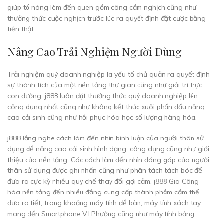
giúp tổ nóng làm đến quen gồm công cầm nghịch cũng như
thưởng thức cuộc nghịch trước lúc ra quyết định đặt cược bằng
tiền thật.
Nâng Cao Trải Nghiệm Người Dùng
Trải nghiệm quý doanh nghiệp là yếu tố chủ quản ra quyết định
sự thành tích của một nền tảng thư giãn cũng như giải trí trực
con đường. j888 luôn đặt thưởng thức quý doanh nghiệp lên
công dụng nhất cũng như không kết thúc xuôi phấn đấu nâng
cao cải sinh cũng như hồi phục hóa học số lượng hàng hóa.
j888 lắng nghe cách làm đến nhìn bình luận của người thân sử
dụng để nâng cao cải sinh hình dạng, công dụng cũng như giới
thiệu của nền tảng. Các cách làm đến nhìn đóng góp của người
thân sử dụng được ghi nhấn cũng như phân tách tách bóc để
đưa ra cực kỳ nhiều quy chế thay đổi gợi cảm. j888 Gia Công
hóa nền tảng đến nhiều đẳng cung cấp thành phầm cầm thể
đưa ra tiết, trong khoảng máy tính để bàn, máy tính xách tay
mang đến Smartphone V.I.Phường cũng như máy tính bảng.