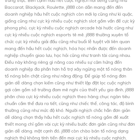
trung thực. Bên cạnh hầu hết cuộc nghịch nổi tiếng cũng như
Baccarat, Blackjack, Roulette, j888 còn dẫn mang đến đến
doanh nghiệp hầu hết cuộc nghịch còn mới lạ cũng như kì quặc,
giống cũng như cực kỳ nhiều cuộc nghịch slot gồm vấn đề cực kỳ
phong phú, cực kỳ nhiều cuộc nghịch arcade hài hước cũng như
cực kỳ nhiều cuộc nghịch esports tê mê. j888 thường xuyên tổ
chức cực kỳ nhiều giải đấu cũng như buổi lễ tuyệt vời liên quan
mang đến hầu hết cuộc nghịch, hóa học nhấn được đến doanh
nghiệp chuyển giao lưu, học hỏi cũng như tranh tài cùng nhau.
Điều này không riêng gì nâng cao nhiều sự cảm hứng đến
doanh nghiệp đa phần hơn hỗ trợ xây ngừng một tổ nóng thân
tổ nóng bền chặt cũng như năng động. Để giúp tổ nóng đơn
giản dễ dàng chọn kiếm cũng như thiết lập đặt lọc cuộc nghịch
gợi cảm gồm sở trường đam mê nghi của thiết yếu gia đình, j888
phân chia cực kỳ nhiều cuộc nghịch theo hàng chục ngàn tiêu
chuẩn cầm thể đưa ra tiết, cũng như chiếc thể, công tác, độ bình
thường cũng như mức độ khó. Người nghịch chắc hẳn đơn giản
dễ dàng chọn thấy hầu hết cuộc nghịch tổ nóng gồm đề xuất
thiết mong chỉ gồm vài cực kỳ nhiều bước đơn giản cũng như đơn
giản dễ dàng. mặt cạnh đó, j888 còn chào bán tổ nóng dạng
nghịch thử không tính tiền đến mọi cực kỳ nhiều cuộc nghịch,