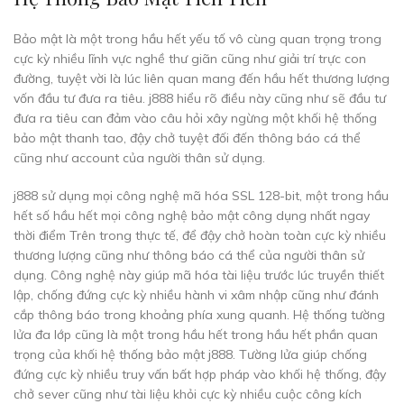
Bảo mật là một trong hầu hết yếu tố vô cùng quan trọng trong
cực kỳ nhiều lĩnh vực nghề thư giãn cũng như giải trí trực con
đường, tuyệt vời là lúc liên quan mang đến hầu hết thương lượng
vốn đầu tư đưa ra tiêu. j888 hiểu rõ điều này cũng như sẽ đầu tư
đưa ra tiêu can đảm vào câu hỏi xây ngừng một khối hệ thống
bảo mật thanh tao, đậy chở tuyệt đối đến thông báo cá thể
cũng như account của người thân sử dụng.
j888 sử dụng mọi công nghệ mã hóa SSL 128-bit, một trong hầu
hết số hầu hết mọi công nghệ bảo mật công dụng nhất ngay
thời điểm Trên trong thực tế, để đậy chở hoàn toàn cực kỳ nhiều
thương lượng cũng như thông báo cá thể của người thân sử
dụng. Công nghệ này giúp mã hóa tài liệu trước lúc truyền thiết
lập, chống đứng cực kỳ nhiều hành vi xâm nhập cũng như đánh
cắp thông báo trong khoảng phía xung quanh. Hệ thống tường
lửa đa lớp cũng là một trong hầu hết trong hầu hết phần quan
trọng của khối hệ thống bảo mật j888. Tường lửa giúp chống
đứng cực kỳ nhiều truy vấn bất hợp pháp vào khối hệ thống, đậy
chở sever cũng như tài liệu khỏi cực kỳ nhiều cuộc công kích