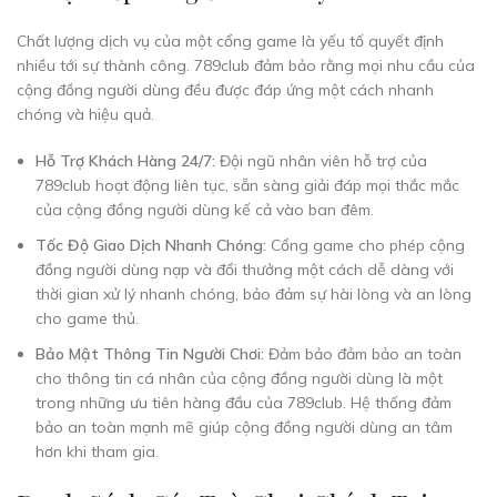
Chất lượng dịch vụ của một cổng game là yếu tố quyết định
nhiều tới sự thành công. 789club đảm bảo rằng mọi nhu cầu của
cộng đồng người dùng đều được đáp ứng một cách nhanh
chóng và hiệu quả.
Hỗ Trợ Khách Hàng 24/7:
Đội ngũ nhân viên hỗ trợ của
789club hoạt động liên tục, sẵn sàng giải đáp mọi thắc mắc
của cộng đồng người dùng kế cả vào ban đêm.
Tốc Độ Giao Dịch Nhanh Chóng:
Cổng game cho phép cộng
đồng người dùng nạp và đổi thưởng một cách dễ dàng với
thời gian xử lý nhanh chóng, bảo đảm sự hài lòng và an lòng
cho game thủ.
Bảo Mật Thông Tin Người Chơi:
Đảm bảo đảm bảo an toàn
cho thông tin cá nhân của cộng đồng người dùng là một
trong những ưu tiên hàng đầu của 789club. Hệ thống đảm
bảo an toàn mạnh mẽ giúp cộng đồng người dùng an tâm
hơn khi tham gia.