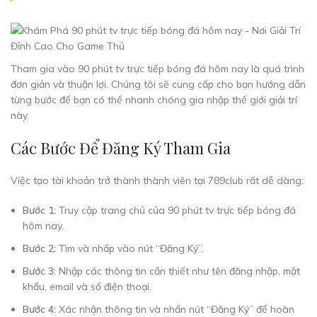
Tham gia vào 90 phút tv trực tiếp bóng đá hôm nay là quá trình
đơn giản và thuận lợi. Chúng tôi sẽ cung cấp cho bạn hướng dẫn
từng bước để bạn có thể nhanh chóng gia nhập thế giới giải trí
này.
Các Bước Để Đăng Ký Tham Gia
Việc tạo tài khoản trở thành thành viên tại 789club rất dễ dàng:
Bước 1:
Truy cập trang chủ của 90 phút tv trực tiếp bóng đá
hôm nay.
Bước 2:
Tìm và nhấp vào nút “Đăng Ký”.
Bước 3:
Nhập các thông tin cần thiết như tên đăng nhập, mật
khẩu, email và số điện thoại.
Bước 4:
Xác nhận thông tin và nhấn nút “Đăng Ký” để hoàn