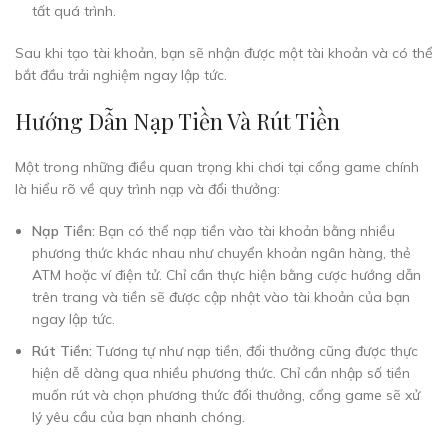
tất quá trình.
Sau khi tạo tài khoản, bạn sẽ nhận được một tài khoản và có thể
bắt đầu trải nghiệm ngay lập tức.
Hướng Dẫn Nạp Tiền Và Rút Tiền
Một trong những điều quan trọng khi chơi tại cổng game chính
là hiểu rõ về quy trình nạp và đổi thưởng:
Nạp Tiền:
Bạn có thể nạp tiền vào tài khoản bằng nhiều
phương thức khác nhau như chuyển khoản ngân hàng, thẻ
ATM hoặc ví điện tử. Chỉ cần thực hiện bằng cược hướng dẫn
trên trang và tiền sẽ được cập nhật vào tài khoản của bạn
ngay lập tức.
Rút Tiền:
Tương tự như nạp tiền, đổi thưởng cũng được thực
hiện dễ dàng qua nhiều phương thức. Chỉ cần nhập số tiền
muốn rút và chọn phương thức đổi thưởng, cổng game sẽ xử
lý yêu cầu của bạn nhanh chóng.