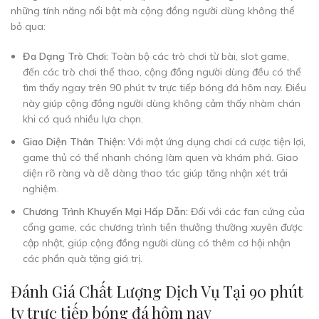
những tính năng nổi bật mà cộng đồng người dùng không thể
bỏ qua:
Đa Dạng Trò Chơi:
Toàn bộ các trò chơi từ bài, slot game,
đến các trò chơi thể thao, cộng đồng người dùng đều có thể
tìm thấy ngay trên 90 phút tv trực tiếp bóng đá hôm nay. Điều
này giúp cộng đồng người dùng không cảm thấy nhàm chán
khi có quá nhiều lựa chọn.
Giao Diện Thân Thiện:
Với một ứng dụng chơi cá cược tiện lợi,
game thủ có thể nhanh chóng làm quen và khám phá. Giao
diện rõ ràng và dễ dàng thao tác giúp tăng nhận xét trải
nghiệm.
Chương Trình Khuyến Mại Hấp Dẫn:
Đối với các fan cứng của
cổng game, các chương trình tiền thưởng thường xuyên được
cập nhật, giúp cộng đồng người dùng có thêm cơ hội nhận
các phần quà tặng giá trị.
Đánh Giá Chất Lượng Dịch Vụ Tại 90 phút
tv trực tiếp bóng đá hôm nay