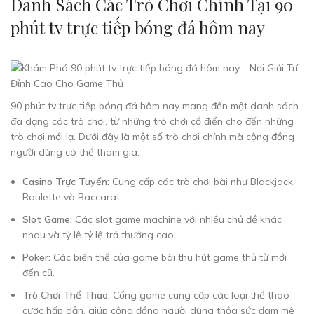
Danh Sách Các Trò Chơi Chính Tại 90
phút tv trực tiếp bóng đá hôm nay
90 phút tv trực tiếp bóng đá hôm nay mang đến một danh sách
đa dạng các trò chơi, từ những trò chơi cổ điển cho đến những
trò chơi mới lạ. Dưới đây là một số trò chơi chính mà cộng đồng
người dùng có thể tham gia:
Casino Trực Tuyến:
Cung cấp các trò chơi bài như Blackjack,
Roulette và Baccarat.
Slot Game:
Các slot game machine với nhiều chủ đề khác
nhau và tỷ lệ tỷ lệ trả thưởng cao.
Poker:
Các biến thể của game bài thu hút game thủ từ mới
đến cũ.
Trò Chơi Thể Thao:
Cổng game cung cấp các loại thể thao
cược hấp dẫn, giúp cộng đồng người dùng thỏa sức đam mê