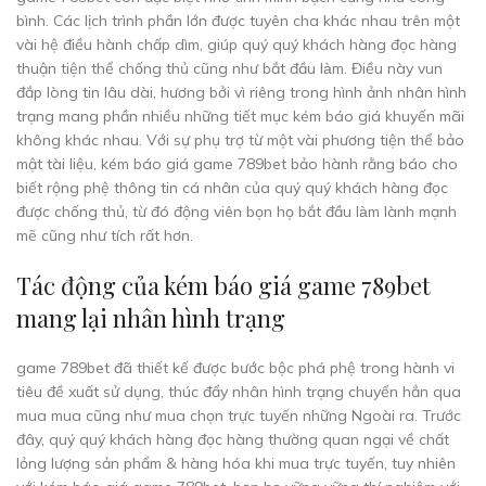
bình. Các lịch trình phần lớn được tuyên cha khác nhau trên một
vài hệ điều hành chấp dìm, giúp quý quý khách hàng đọc hàng
thuận tiện thể chống thủ cũng như bắt đầu làm. Điều này vun
đắp lòng tin lâu dài, hương bởi vì riêng trong hình ảnh nhân hình
trạng mang phần nhiều những tiết mục kém báo giá khuyến mãi
không khác nhau. Với sự phụ trợ từ một vài phương tiện thể bảo
mật tài liệu, kém báo giá game 789bet bảo hành rằng báo cho
biết rộng phệ thông tin cá nhân của quý quý khách hàng đọc
được chống thủ, từ đó động viên bọn họ bắt đầu làm lành mạnh
mẽ cũng như tích rất hơn.
Tác động của kém báo giá game 789bet
mang lại nhân hình trạng
game 789bet đã thiết kế được bước bộc phá phệ trong hành vi
tiêu đề xuất sử dụng, thúc đẩy nhân hình trạng chuyển hẳn qua
mua mua cũng như mua chọn trực tuyến những Ngoài ra. Trước
đây, quý quý khách hàng đọc hàng thường quan ngại về chất
lỏng lượng sản phẩm & hàng hóa khi mua trực tuyến, tuy nhiên