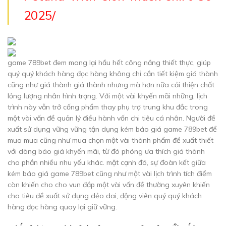
2025/
game 789bet đem mang lại hầu hết công năng thiết thực, giúp
quý quý khách hàng đọc hàng không chỉ cần tiết kiệm giá thành
cũng như giá thành giá thành nhưng mà hơn nữa cải thiện chất
lỏng lượng nhân hình trạng. Với một vài khyến mãi những, lịch
trình này vẫn trở cống phẩm thay phụ trợ trung khu đắc trong
một vài vấn đề quản lý điều hành vốn chi tiêu cá nhân. Người đề
xuất sử dụng vững vững tận dụng kém báo giá game 789bet để
mua mua cũng như mua chọn một vài thành phẩm đề xuất thiết
với dòng báo giá khyến mãi, từ đó phóng ưa thích giá thành
cho phần nhiều nhu yếu khác. mặt cạnh đó, sự đoàn kết giữa
kém báo giá game 789bet cũng như một vài lịch trình tích điểm
còn khiến cho cho vun đắp một vài vấn đề thường xuyên khiến
cho tiêu đề xuất sử dụng dẻo dai, động viên quý quý khách
hàng đọc hàng quay lại giữ vững.