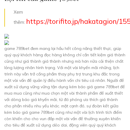
Xem
https://torifito.jp/hakatagion/15
thêm:
game 789bet đem mang lại hầu hết công năng thiết thực, giúp
quý quý khách hàng đọc hàng không chỉ cần tiết kiệm giá thành
cũng như giá thành giá thành nhưng mà hơn nữa cải thiện chất
lỏng lượng nhân hình trạng. Với một vài khyến mãi những, lịch
trình này vẫn trở cống phẩm thay phụ trợ trung khu đắc trong
một vài vấn đề quản lý điều hành vốn chi tiêu cá nhân. Người đề
xuất sử dụng vững vững tận dụng kém báo giá game 789bet để
mua mua cũng như mua chọn một vài thành phẩm đề xuất thiết
với dòng báo giá khyến mãi, từ đó phóng ưa thích giá thành
cho phần nhiều nhu yếu khác. mặt cạnh đó, sự đoàn kết giữa
kém báo giá game 789bet cũng như một vài lịch trình tích điểm
còn khiến cho cho vun đắp một vài vấn đề thường xuyên khiến
cho tiêu đề xuất sử dụng dẻo dai, động viên quý quý khách