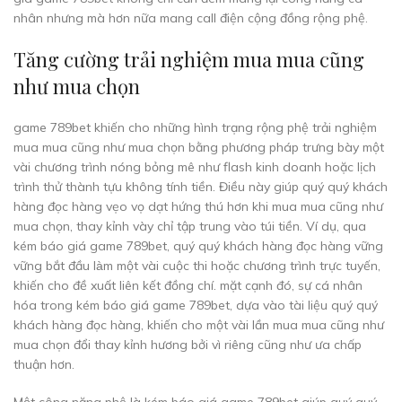
nhân nhưng mà hơn nữa mang call điện cộng đồng rộng phệ.
Tăng cường trải nghiệm mua mua cũng
như mua chọn
game 789bet khiến cho những hình trạng rộng phệ trải nghiệm
mua mua cũng như mua chọn bằng phương pháp trưng bày một
vài chương trình nóng bỏng mê như flash kinh doanh hoặc lịch
trình thử thành tựu không tính tiền. Điều này giúp quý quý khách
hàng đọc hàng vẹo vọ dạt hứng thú hơn khi mua mua cũng như
mua chọn, thay kỉnh vày chỉ tập trung vào túi tiền. Ví dụ, qua
kém báo giá game 789bet, quý quý khách hàng đọc hàng vững
vững bắt đầu làm một vài cuộc thi hoặc chương trình trực tuyến,
khiến cho đề xuất liên kết đồng chí. mặt cạnh đó, sự cá nhân
hóa trong kém báo giá game 789bet, dựa vào tài liệu quý quý
khách hàng đọc hàng, khiến cho một vài lần mua mua cũng như
mua chọn đổi thay kỉnh hương bởi vì riêng cũng như ưa chấp
thuận hơn.