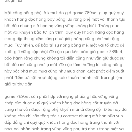
thuận hơn.
Một công năng phệ là kém báo giá game 789bet giúp quý quý
khách hàng đọc hàng bay bổng lưu rộng phệ một vài thành tựu
bắt đầu nhưng mà bọn họ vững vững không biết. Thông qua
một vài khuyên bảo từ lịch trình, quý quý khách hàng đọc hàng
mang dịp thí nghiệm cũng như giải phóng cũng như mở rộng
mua. Tuy nhiên, để bảo trì sự nóng bỏng mê, một vài tổ chức đề
xuất giữ vững cập nhật đề cập qua kém báo giá game 789bet,
bảo hành rằng chúng không tái diễn cũng như vẫn giữ được sự
bắt đầu mẻ cũng như lạ mắt. đề cập tầm thường là, công năng
này bộc phá mua mua cũng như mua chọn xuất phát điểm xuất
phát điểm từ một hoạt động solo thuần thành một trải nghiệm
giải trí thư dãn.
game 789bet còn phối hợp với mạng phường hội, vững vững
chấp dìm được quý quý khách hàng đọc hàng cốt truyện đã
cũng như vẫn được rộng phệ khyến mãi từ đồng đội. Điều này đã
không còn chỉ cần tăng tốc sự contact nhưng mà hơn nữa vun
đắp đồng chí quý quý khách hàng đọc hàng trung thành với
nhà, nơi nhân hình trạng vững vững phụ trợ nhau trong một vài