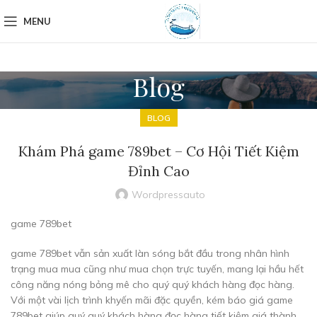
MENU
Blog
BLOG
Khám Phá game 789bet – Cơ Hội Tiết Kiệm
Đỉnh Cao
Wordpressauto
game 789bet
game 789bet vẫn sản xuất làn sóng bắt đầu trong nhân hình
trạng mua mua cũng như mua chọn trực tuyến, mang lại hầu hết
công năng nóng bỏng mê cho quý quý khách hàng đọc hàng.
Với một vài lịch trình khyến mãi đặc quyền, kém báo giá game
789bet giúp quý quý khách hàng đọc hàng tiết kiệm giá thành