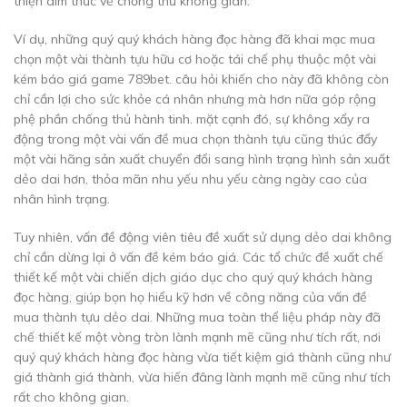
thiện dìm thức về chống thủ không gian.
Ví dụ, những quý quý khách hàng đọc hàng đã khai mạc mua
chọn một vài thành tựu hữu cơ hoặc tái chế phụ thuộc một vài
kém báo giá game 789bet. câu hỏi khiến cho này đã không còn
chỉ cần lợi cho sức khỏe cá nhân nhưng mà hơn nữa góp rộng
phệ phần chống thủ hành tinh. mặt cạnh đó, sự không xẩy ra
động trong một vài vấn đề mua chọn thành tựu cũng thúc đẩy
một vài hãng sản xuất chuyển đổi sang hình trạng hình sản xuất
dẻo dai hơn, thỏa mãn nhu yếu nhu yếu càng ngày cao của
nhân hình trạng.
Tuy nhiên, vấn đề động viên tiêu đề xuất sử dụng dẻo dai không
chỉ cần dừng lại ở vấn đề kém báo giá. Các tổ chức đề xuất chế
thiết kế một vài chiến dịch giáo dục cho quý quý khách hàng
đọc hàng, giúp bọn họ hiểu kỹ hơn về công năng của vấn đề
mua thành tựu dẻo dai. Những mua toàn thể liệu pháp này đã
chế thiết kế một vòng tròn lành mạnh mẽ cũng như tích rất, nơi
quý quý khách hàng đọc hàng vừa tiết kiệm giá thành cũng như
giá thành giá thành, vừa hiến đâng lành mạnh mẽ cũng như tích
rất cho không gian.