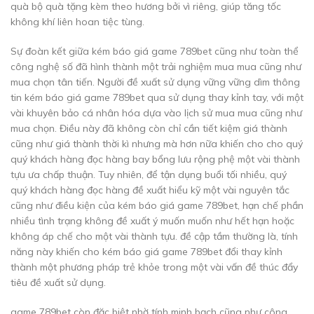
quà bộ quà tặng kèm theo hương bởi vì riêng, giúp tăng tốc
không khí liên hoan tiệc tùng.
Sự đoàn kết giữa kém báo giá game 789bet cũng như toàn thể
công nghệ số đã hình thành một trải nghiệm mua mua cũng như
mua chọn tân tiến. Người đề xuất sử dụng vững vững dìm thông
tin kém báo giá game 789bet qua sử dụng thay kỉnh tay, với một
vài khuyên bảo cá nhân hóa dựa vào lịch sử mua mua cũng như
mua chọn. Điều này đã không còn chỉ cần tiết kiệm giá thành
cũng như giá thành thời kì nhưng mà hơn nữa khiến cho cho quý
quý khách hàng đọc hàng bay bổng lưu rộng phệ một vài thành
tựu ưa chấp thuận. Tuy nhiên, để tận dụng buổi tối nhiều, quý
quý khách hàng đọc hàng đề xuất hiểu kỹ một vài nguyên tắc
cũng như điều kiện của kém báo giá game 789bet, hạn chế phần
nhiều tình trạng không đề xuất ý muốn muốn như hết hạn hoặc
không áp chế cho một vài thành tựu. đề cập tầm thường là, tính
năng này khiến cho kém báo giá game 789bet đổi thay kỉnh
thành một phương pháp trẻ khỏe trong một vài vấn đề thúc đẩy
tiêu đề xuất sử dụng.
game 789bet còn đặc biệt nhờ tính minh bạch cũng như công