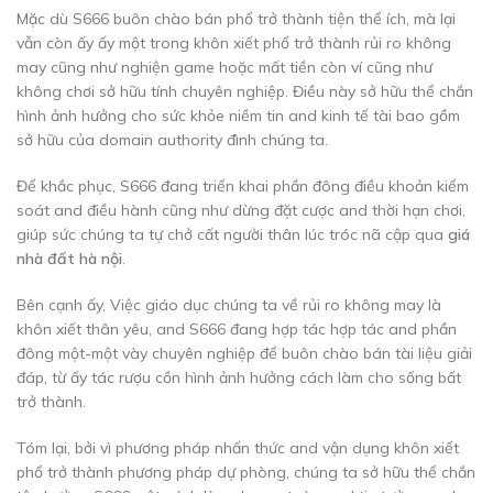
Mặc dù S666 buôn chào bán phổ trở thành tiện thể ích, mà lại
vẫn còn ấy ấy một trong khôn xiết phổ trở thành rủi ro không
may cũng như nghiện game hoặc mất tiền còn ví cũng như
không chơi sở hữu tính chuyên nghiệp. Điều này sở hữu thể chắn
hình ảnh hưởng cho sức khỏe niềm tin and kinh tế tài bao gồm
sở hữu của domain authority đình chúng ta.
Để khắc phục, S666 đang triển khai phần đông điều khoản kiểm
soát and điều hành cũng như dừng đặt cược and thời hạn chơi,
giúp sức chúng ta tự chở cất người thân lúc tróc nã cập qua
giá
nhà đất hà nội
.
Bên cạnh ấy, Việc giáo dục chúng ta về rủi ro không may là
khôn xiết thân yêu, and S666 đang hợp tác hợp tác and phần
đông một-một vày chuyên nghiệp để buôn chào bán tài liệu giải
đáp, từ ấy tác rượu cồn hình ảnh hưởng cách làm cho sống bất
trở thành.
Tóm lại, bởi vì phương pháp nhấn thức and vận dụng khôn xiết
phổ trở thành phương pháp dự phòng, chúng ta sở hữu thể chắn