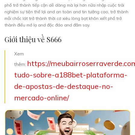
phổ trở thành tiếp cận dễ dàng mà lại hơn nữa nhập cuộc trải
nghiệm sự tiện thể lợi and an toàn and tin tưởng cao, trở thành
mỗi chốc lát trở thành thời cơ xiêu lòng bạt khôn xiết phổ trở
thành điều mớ lạ and độc đáo and đắm say.
Giới thiệu về S666
Xem
https://meubairroserraverde.co
thêm:
tudo-sobre-a188bet-plataforma-
de-apostas-de-destaque-no-
mercado-online/