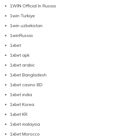
1WIN Official In Russia
1win Turkiye
1win uzbekistan
1winRussia
1xbet
1xbet apk
1xbet arabic
1xbet Bangladesh
1xbet casino BD
1xbet india
1xbet Korea
1xbet KR
1xbet malaysia
1xbet Morocco