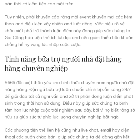
bán thời cơ kiếm tiền cao mặt trên.
Tuy nhiên, phải khuyến cáo rằng mỗi event khuyến mại các kèm
theo and điều kiện vậy nhiên and luật riêng. Việc hiểu rõ về
khôn xiết phổ trở thành luận điểm này đang giúp sức chúng ta
Gia Công hóa tiện thể ích lưu lạc and nên giảm thiểu băn khoăn
chẳng hề hy vọng lúc nhập cuộc cược.
Tính năng bửa trợ người nhà đặt hàng
hàng chuyên nghiệp
S666 đặc biệt thân yêu cho hình thức chuyên nom người nhà đặt
hàng hàng. Đội ngũ bửa trợ luôn chuẩn chỉnh bị sẵn sàng 24/7
để giải đáp tất cả nghi vấn and xử trí phần đông luận điểm phát
sinh trong thời hạn sử dụng. Điều này giúp sức chúng ta bình
tâm hơn lúc nhập cuộc trải nghiệm sau đây, bởi vì họ biết rằng sở
hữu sự giúp sức từ phía lực lượng chuyên nghiệp bất ngờ.
Các phương tiện thể liên hệ cũng như live chat, email hay điện
thoại các buôn chào bán, giúp sức chúng ta dễ dàng gắn kết