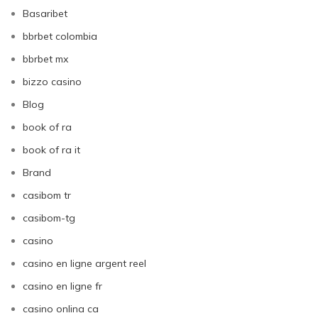
Basaribet
bbrbet colombia
bbrbet mx
bizzo casino
Blog
book of ra
book of ra it
Brand
casibom tr
casibom-tg
casino
casino en ligne argent reel
casino en ligne fr
casino onlina ca