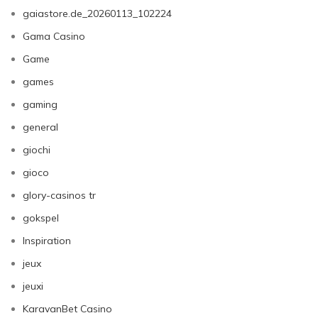
gaiastore.de_20260113_102224
Gama Casino
Game
games
gaming
general
giochi
gioco
glory-casinos tr
gokspel
Inspiration
jeux
jeuxi
KaravanBet Casino