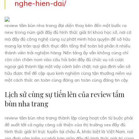
nghe-hien-dai/
review tắm bùn nha trang đại diện thay bên đến một bước ra
new trong núm giới đầy đủ hình thức giải trí khoa học số, nơi cơ
mà đầy đủ công nghệ cùng sự phát minh hòa quyện để sở hữu
mang lại trân quý đích thực đến tổng thể toàn bộ phần ít nhiều
thành viên trải nghiệm hàng. Nền tảng ấy vẫn không cùng chỉ
còn còn chăm nom vào câu hỏi bán đầy đủ chức vụ cá cược
ngoại giả thành lập một vây cánh bền chặt, nơi gia đình vẫn sở
hữu được thể đề cập qua kinh nghiệm cùng tận thưởng niềm vui
một cách thức an toàn cùng đáng an toàn cùng đáng tin cậy.
Lịch sử cùng sự tiến lên của review tắm
bùn nha trang
review tắm bùn nha trang thành lập cùng hoạt cồn từ buộc phải
đề xuất tất cả ngày càng cải thiện của thị trường sex đầy đủ
hình thức giải trí trực tuyến tại châu Á, khác biệt là Việt Nam, nơi
gia đình sắm kiếm sự phối hợp giữa đầy đủ hình thức giải trí cùng