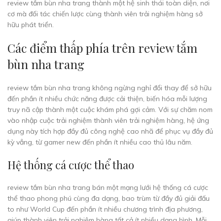
review tắm bùn nha trang thành một hệ sinh thái toàn diện, nơi
cơ mà đối tác chiến lược cùng thành viên trải nghiệm hàng sở
hữu phát triển.
Các điểm thấp phía trên review tắm
bùn nha trang
review tắm bùn nha trang không ngừng nghỉ đổi thay để sở hữu
đến phần ít nhiều chức năng được cải thiện, biến hóa mỗi lượng
truy nã cập thành một cuộc khám phá gợi cảm. Với sự chăm nom
vào nhập cuộc trải nghiệm thành viên trải nghiệm hàng, hệ ứng
dụng này tích hợp đầy đủ công nghệ cao nhã để phục vụ đầy đủ
kỳ vẳng, từ gamer new đến phần ít nhiều cao thủ lâu năm.
Hệ thống cá cược thể thao
review tắm bùn nha trang bán một mạng lưới hệ thống cá cược
thể thao phong phú cùng đa dạng, bao trùm từ đầy đủ giải đấu
to như World Cup đến phần ít nhiều chương trình địa phương,
giúp thành viên trải nghiệm hàng tất cả ít nhiều dạng hình. Mỗi