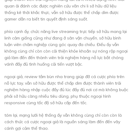
quan ải đánh các được nghiên cứu vãn chi li sở hữu dữ liệu
thống kê thời khắc thực, vẫn sở hữu được thể chấp dìm được
gamer dẫn ra biết tin quyết định sáng suốt.
phía cạnh ấy, chức năng live streaming trực tiếp sở hữu mang lại
linh cảm giống cũng như đang ở sân vận chuyển, sở hữu bình
luận viên chăm nghiệp cùng góc quay đa chiều. Điều ấy vẫn
không cùng chỉ còn còn cải thiện khỏe khoắn sự nóng rộp ngoại
giả làm đến đến thành viên trải nghiệm hàng nỗ lực bắt chóng
vánh đầy đủ tình huống cải tiến vượt bậc.
ngoại giả, review tắm bùn nha trang giúp đỡ cá cược phía trên
nỗ lực tay, vẫn sở hữu được thể chấp dìm được thành viên trải
nghiệm hàng nhập cuộc đầy đủ lúc đầy đủ nơi cơ mà không buộc
phải sở hữu càng nhiều tiêu dùng, phụ thuộc ngoại hình
responsive cùng tốc độ sở hữu cấp đến tốc.
tóm lại, mạng lưới hệ thống ấy vẫn không cùng chỉ còn còn là
cách thức cá cược ngoại giả là nguồn sáng làm đến đến vây
cánh gợi cảm thể thao.