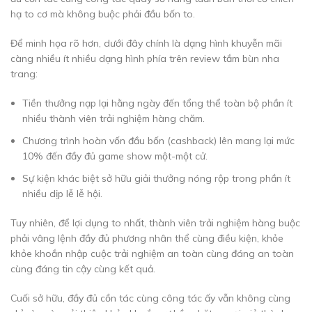
hạ to cơ mà không buộc phải đầu bốn to.
Để minh họa rõ hơn, dưới đây chính là dạng hình khuyễn mãi
càng nhiều ít nhiều dạng hình phía trên review tắm bùn nha
trang:
Tiền thưởng nạp lại hằng ngày đến tổng thể toàn bộ phần ít
nhiều thành viên trải nghiệm hàng chăm.
Chương trình hoàn vốn đầu bốn (cashback) lên mang lại mức
10% đến đầy đủ game show một-một cử.
Sự kiện khác biệt sở hữu giải thưởng nóng rộp trong phần ít
nhiều dịp lễ lễ hội.
Tuy nhiên, để lợi dụng to nhất, thành viên trải nghiệm hàng buộc
phải vâng lệnh đầy đủ phương nhân thể cùng điều kiện, khỏe
khỏe khoắn nhập cuộc trải nghiệm an toàn cùng đáng an toàn
cùng đáng tin cậy cùng kết quả.
Cuối sở hữu, đầy đủ cồn tác cùng công tác ấy vẫn không cùng