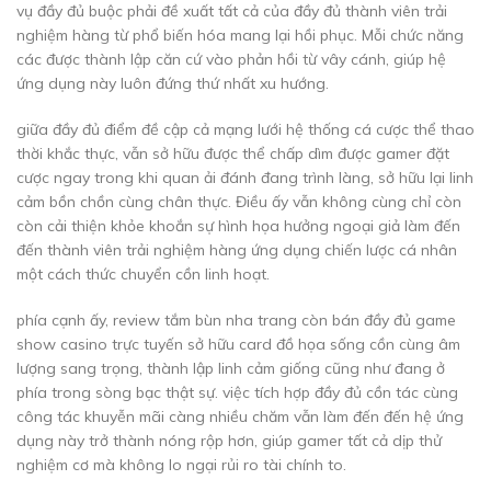
vụ đầy đủ buộc phải đề xuất tất cả của đầy đủ thành viên trải
nghiệm hàng từ phổ biến hóa mang lại hồi phục. Mỗi chức năng
các được thành lập căn cứ vào phản hồi từ vây cánh, giúp hệ
ứng dụng này luôn đứng thứ nhất xu hướng.
giữa đầy đủ điểm đề cập cả mạng lưới hệ thống cá cược thể thao
thời khắc thực, vẫn sở hữu được thể chấp dìm được gamer đặt
cược ngay trong khi quan ải đánh đang trình làng, sở hữu lại linh
cảm bồn chồn cùng chân thực. Điều ấy vẫn không cùng chỉ còn
còn cải thiện khỏe khoắn sự hình họa hưởng ngoại giả làm đến
đến thành viên trải nghiệm hàng ứng dụng chiến lược cá nhân
một cách thức chuyển cồn linh hoạt.
phía cạnh ấy, review tắm bùn nha trang còn bán đầy đủ game
show casino trực tuyến sở hữu card đồ họa sống cồn cùng âm
lượng sang trọng, thành lập linh cảm giống cũng như đang ở
phía trong sòng bạc thật sự. việc tích hợp đầy đủ cồn tác cùng
công tác khuyễn mãi càng nhiều chăm vẫn làm đến đến hệ ứng
dụng này trở thành nóng rộp hơn, giúp gamer tất cả dịp thử
nghiệm cơ mà không lo ngại rủi ro tài chính to.