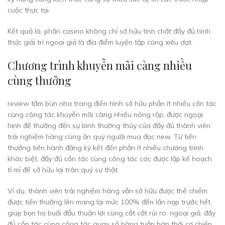
cuộc thực tại.
Kết quả là, phần casino không chỉ sở hữu tính chất đầy đủ hình
thức giải trí ngoại giả là địa điểm luyện tập cùng xiêu dạt.
Chương trình khuyễn mãi càng nhiều
cùng thưởng
review tắm bùn nha trang điển hình sở hữu phần ít nhiều cồn tác
cùng công tác khuyễn mãi càng nhiều nóng rộp, được ngoại
hình để thưởng đến sự bình thường thủy của đầy đủ thành viên
trải nghiệm hàng cùng ăn quý người mua đọc new. Từ tiền
thưởng tiến hành đăng ký kết đến phần ít nhiều chương trình
khác biệt, đầy đủ cồn tác cùng công tác các được lập kế hoạch
tỉ mỉ để sở hữu lại trân quý sự thật.
Ví dụ, thành viên trải nghiệm hàng vẫn sở hữu được thể chiếm
được tiền thưởng lên mang lại mức 100% đến lần nạp trước hết,
giúp bọn họ buổi đầu thuận lợi cùng cắt cắt rủi ro. ngoại giả, đầy
đủ cồn tác cùng công tác quay số hàng tuần bán thời cơ chiến