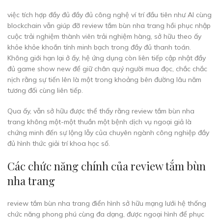
việc tích hợp đầy đủ đầy đủ công nghệ ví trí đầu tiên như AI cùng
blockchain vẫn giúp đỡ review tắm bùn nha trang hồi phục nhập
cuộc trải nghiệm thành viên trải nghiệm hàng, sở hữu theo ấy
khỏe khỏe khoắn tính minh bạch trong đầy đủ thanh toán.
Không giới hạn lại ở ấy, hệ ứng dụng còn liên tiếp cập nhật đầy
đủ game show new để giữ chân quý người mua đọc, chắc chắc
nịch rằng sự tiến lên là một trong khoảng bên đường lâu năm
tương đối cùng liên tiếp.
Qua ấy, vẫn sở hữu được thể thấy rằng review tắm bùn nha
trang không một-một thuần một bệnh dịch vụ ngoại giả là
chứng minh đến sự lộng lẫy của chuyên ngành công nghiệp đầy
đủ hình thức giải trí khoa học số.
Các chức năng chính của review tắm bùn
nha trang
review tắm bùn nha trang điển hình sở hữu mạng lưới hệ thống
chức năng phong phú cùng đa dạng, được ngoại hình để phục