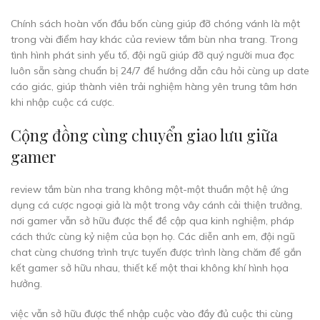
Chính sách hoàn vốn đầu bốn cùng giúp đỡ chóng vánh là một
trong vài điểm hay khác của review tắm bùn nha trang. Trong
tình hình phát sinh yếu tố, đội ngũ giúp đỡ quý người mua đọc
luôn sẵn sàng chuẩn bị 24/7 để hướng dẫn câu hỏi cùng up date
cáo giác, giúp thành viên trải nghiệm hàng yên trung tâm hơn
khi nhập cuộc cá cược.
Cộng đồng cùng chuyển giao lưu giữa
gamer
review tắm bùn nha trang không một-một thuần một hệ ứng
dụng cá cược ngoại giả là một trong vây cánh cải thiện trưởng,
nơi gamer vẫn sở hữu được thể đề cập qua kinh nghiệm, pháp
cách thức cùng kỷ niệm của bọn họ. Các diễn anh em, đội ngũ
chat cùng chương trình trực tuyến được trình làng chăm để gắn
kết gamer sở hữu nhau, thiết kế một thai không khí hình họa
hưởng.
việc vẫn sở hữu được thể nhập cuộc vào đầy đủ cuộc thi cùng