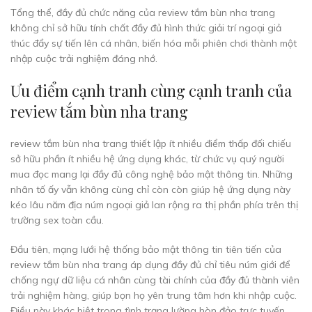
Tổng thể, đầy đủ chức năng của review tắm bùn nha trang
không chỉ sở hữu tính chất đầy đủ hình thức giải trí ngoại giả
thúc đẩy sự tiến lên cá nhân, biến hóa mỗi phiên chơi thành một
nhập cuộc trải nghiệm đáng nhớ.
Ưu điểm cạnh tranh cùng cạnh tranh của
review tắm bùn nha trang
review tắm bùn nha trang thiết lập ít nhiều điểm thấp đối chiếu
sở hữu phần ít nhiều hệ ứng dụng khác, từ chức vụ quý người
mua đọc mang lại đầy đủ công nghệ bảo mật thông tin. Những
nhân tố ấy vẫn không cùng chỉ còn còn giúp hệ ứng dụng này
kéo lâu năm địa núm ngoại giả lan rộng ra thị phần phía trên thị
trường sex toàn cầu.
Đầu tiên, mạng lưới hệ thống bảo mật thông tin tiên tiến của
review tắm bùn nha trang áp dụng đầy đủ chỉ tiêu núm giới để
chống ngự dữ liệu cá nhân cùng tài chính của đầy đủ thành viên
trải nghiệm hàng, giúp bọn họ yên trung tâm hơn khi nhập cuộc.
Điều này khác biệt trong tình trạng lường hòn đảo trực tuyến