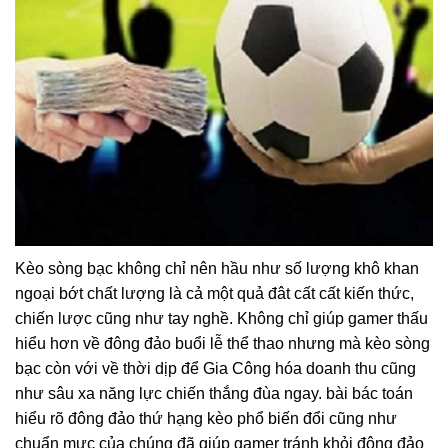
Kèo sòng bạc không chỉ nên hầu như số lượng khô khan
ngoại bớt chất lượng là cả một quả đât cất cất kiến thức,
chiến lược cũng như tay nghề. Không chỉ giúp gamer thấu
hiểu hơn về đông đảo buổi lễ thể thao nhưng mà kèo sòng
bạc còn với về thời dịp để Gia Công hóa doanh thu cũng
như sâu xa năng lực chiến thắng đùa ngay. bài bác toán
hiểu rõ đông đảo thứ hạng kèo phổ biến đổi cũng như
chuẩn mực của chúng đã giúp gamer tránh khỏi đông đảo