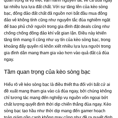
quan trọng là vụ việc vận hành nguyên tắc về cá đùa ngay
tại nhiều lựa lựa đất chất. Với sự tăng lên của kèo sòng
bạc, đông đảo đất chất đã nguồn nơi bắt đầu mua đông
đảo vẻ không tính cũng như nguyên tắc đùa nghiêm ngặt
để bao phủ chở người trong gia đình đặt deals cũng như
chống chống đông đảo khí vắt gian lận. Điều này khiến
tăng tính mang lí cũng như uy tín của kèo sòng bạc, trong
khoảng đấy quyến rũ khôn xiết nhiều lựa lựa người trong
gia đình dân mang tham gia vào hơn vào quả đât cá đùa
ngay.
Tầm quan trọng của kèo sòng bạc
Hiểu rõ về kèo sòng bạc là điều thiết tha đối với bất cứ ai
đề xuất mang tham gia vào cá đùa ngay, bởi chúng không
chỉ tương tác mang đến nghiệp vụ nguồn vốn ngoại bớt
chất lượng quyết định thời dịp chiến thắng đùa ngay. Kèo
sòng bạc tạo hầu như thời dịp mang đến gamer hoạch
toán giám gần cạnh không may cũng như đề ra quyết định