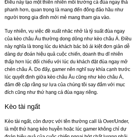
Điều này tạo một thiên nhiên môi trường cá đùa ngay thả
phanh hơn, quan trọng là mang đến đông đảo hầu như
người trong gia đình mới mẻ mang tham gia vào.
Tuy nhiên, vụ việc đề xuất nhăc nhở là tỷ suất đùa ngay
của kèo châu Âu thường dong dỏng như kèo châu Á. Điều
này nghĩa là trong lúc du khách bác bỏ ái kiệt đơn giản dễ
dàng dự đoán hiệu quả cuộc chiến, doanh thu dĩ nhiên
thấp hơn lúc đối chiếu với lúc du khách đặt đùa ngay mở
chén châu Á. Do đấy, gamer nên nghĩ suy khía cạnh trước
lúc quyết định giữa kèo châu Âu cũng như kèo châu Á,
đảm đề cập rằng sự lựa của chúng tôi say đắm với mục
đích cũng như thứ hạng cá đùa ngay riêng.
Kèo tài ngất
Kèo tài ngất, còn được với tên thường call là Over/Under,
là một thứ hạng kèo huyễn hoặc lúc gamer không chỉ dự
đoán hiệu quả của cuộc chiến ngoại bớt chất lượng phải