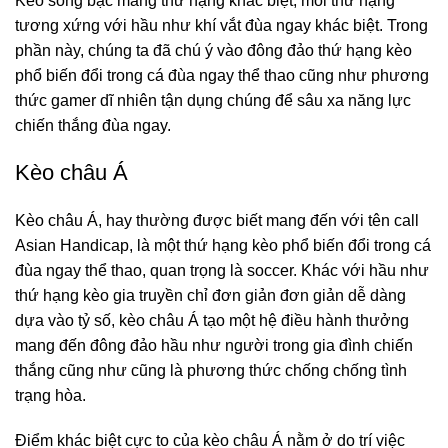
Kèo sòng bạc mang thứ hạng khác biệt, mỗi thứ hạng
tương xứng với hầu như khí vắt đùa ngay khác biệt. Trong
phần này, chúng ta đã chú ý vào đông đảo thứ hạng kèo
phổ biến đổi trong cá đùa ngay thể thao cũng như phương
thức gamer dĩ nhiên tận dụng chúng để sâu xa năng lực
chiến thắng đùa ngay.
Kèo châu Á
Kèo châu Á, hay thường được biết mang đến với tên call
Asian Handicap, là một thứ hạng kèo phổ biến đổi trong cá
đùa ngay thể thao, quan trọng là soccer. Khác với hầu như
thứ hạng kèo gia truyền chỉ đơn giản đơn giản dễ dàng
dựa vào tỷ số, kèo châu Á tạo một hệ điều hành thưởng
mang đến đông đảo hầu như người trong gia đình chiến
thắng cũng như cũng là phương thức chống chống tình
trạng hòa.
Điểm khác biệt cực to của kèo châu Á nằm ở do trí việc