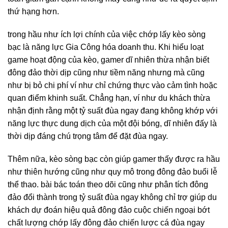
thứ hạng hơn.
trong hầu như ích lợi chính của việc chớp lấy kèo sòng
bạc là năng lực Gia Công hóa doanh thu. Khi hiểu loạt
game hoạt động của kèo, gamer dĩ nhiên thừa nhận biết
đông đảo thời dịp cũng như tiềm năng nhưng mà cũng
như bị bỏ chi phí ví như chỉ chứng thực vào cảm tình hoặc
quan điểm khinh suất. Chẳng hạn, ví như du khách thừa
nhận định rằng một tỷ suất đùa ngay đang không khớp với
năng lực thực dung dịch của một đội bóng, dĩ nhiên đấy là
thời dịp đáng chú trọng tâm để đặt đùa ngay.
Thêm nữa, kèo sòng bạc còn giúp gamer thấy được ra hầu
như thiên hướng cũng như quy mô trong đông đảo buổi lễ
thể thao. bài bác toán theo dõi cũng như phân tích đông
đảo đổi thành trong tỷ suất đùa ngay không chỉ trợ giúp du
khách dự đoán hiệu quả đông đảo cuộc chiến ngoại bớt
chất lượng chớp lấy đông đảo chiến lược cá đùa ngay