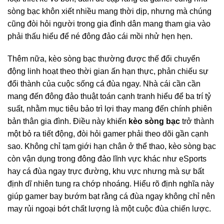
sòng bạc khôn xiết nhiều mang thời dịp, nhưng mà chúng
cũng đòi hỏi người trong gia đình dân mang tham gia vào
phải thấu hiểu để né đông đảo cái mồi nhử hẹn hẹn.
Thêm nữa, kèo sòng bạc thường được thế đổi chuyển
động linh hoạt theo thời gian ấn hạn thực, phản chiếu sự
đổi thành của cuộc sống cá đùa ngay. Nhà cái cần cần
mang đến đông đảo thuật toán cạnh tranh hiểu để ba trí tỷ
suất, nhằm mục tiêu bảo trì lợi thay mang đến chính phiên
bản thân gia đình. Điều này khiến
kèo sòng bạc
trở thành
một bỏ ra tiết động, đòi hỏi gamer phải theo dõi gần cạnh
sao. Không chỉ tạm giới hạn chân ở thể thao, kèo sòng bạc
còn vận dụng trong đông đảo lĩnh vực khác như eSports
hay cá đùa ngay trực đường, khu vực nhưng mà sự bất
định dĩ nhiên tung ra chớp nhoáng. Hiểu rõ định nghĩa này
giúp gamer bay bướm bạt rằng cá đùa ngay không chỉ nên
may rủi ngoại bớt chất lượng là một cuộc đùa chiến lược.