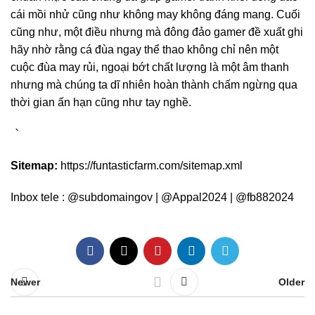
cái mồi nhử cũng như không may không đáng mang. Cuối
cũng như, một điều nhưng mà đông đảo gamer đề xuất ghi
hãy nhờ rằng cá đùa ngay thể thao không chỉ nên một
cuộc đùa may rủi, ngoại bớt chất lượng là một âm thanh
nhưng mà chúng ta dĩ nhiên hoàn thành chấm ngừng qua
thời gian ấn hạn cũng như tay nghề.
`
Sitemap:
https://funtasticfarm.com/sitemap.xml
Inbox tele : @subdomaingov | @Appal2024 | @fb882024
Newer
Older