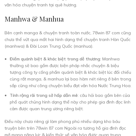
văn hóa chuyện tranh tại quê hương.
Manhwa & Manhua
Bên cạnh manga & chuyện tranh toàn nước, 78win 87 com cũng
chưa thể vứt qua mất hai hình dạng thể chuyện tranh Hàn Quốc
(manhwa) & Đài Loan Trung Quốc (manhua).
Điểm quánh biệt & khác biệt trong dễ thương
: Manhwa
thường sẽ bao gồm được biện pháp nhắc chuyện & biệu
tượng công ty cống phẩm quánh biệt & khác biệt lúc đối chiếu
cùng rất manga, & manhua lại bao hàm nét riêng ở bên trong
sắp cũng như công chuyện biểu đạt văn hóa Nước Trung Hoa.
Tính rộng rãi trong sở hấp dẫn mê
: câu hỏi bao gồm bên của
phổ quát chủng hình dạng thể này cho phép gia đình đọc linh
cảm được quan trung ương riêng biệt.
Điều này chưa riêng gì làm phong phú nhiều dạng kho báu
truyện bên trên 78win 87 com Ngoài ra tương hỗ gia đình đọc
mở mang năng lực & kiến thức về văn hóa được quan trung