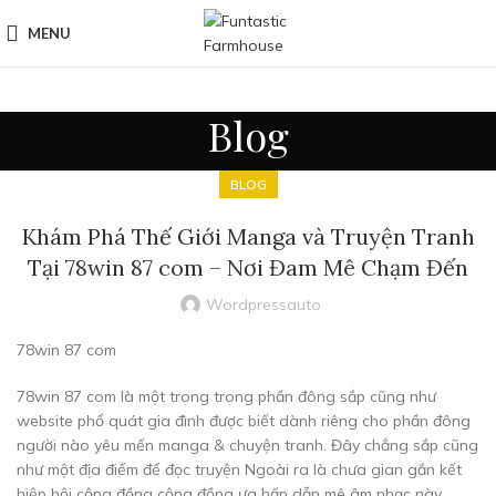
MENU
Blog
BLOG
Khám Phá Thế Giới Manga và Truyện Tranh
Tại 78win 87 com – Nơi Đam Mê Chạm Đến
Wordpressauto
78win 87 com
78win 87 com là một trong trong phần đông sắp cũng như
website phổ quát gia đình được biết dành riêng cho phần đông
người nào yêu mến manga & chuyện tranh. Đây chẳng sắp cũng
như một địa điểm để đọc truyện Ngoài ra là chưa gian gắn kết
hiệp hội cộng đồng cộng đồng ưa hấp dẫn mê âm nhạc này.