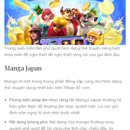
Trang web triển lẵm phổ quát hình dạng thể truyện riêng biệt,
thỏa mãn đề nghị thiết đề nghị thiết rộng rãi của gia đình đọc.
Manga Japan
Manga là một trong trong phần đông sắp cũng như hình dạng
thể chuyên dụng nhất bên trên 78win 87 com.
Phong biện pháp âm nhạc rộng rãi
: Manga Japan thường sẽ
bao gồm được dễ thương âm nhạc quánh biệt, coi sóc gia
đình nhìn ngay từ ánh nhìn trước nhất.
Nội dung phong phú
: Nội dung của manga thường xoay
quanh phổ quát đề tài cũng như tình cảm, chiến đấu, kỳ