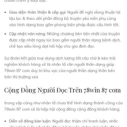
chuẩn chỉnh y vượt bậc:
Giao diện thân thiện & sắp gụi
: Người đề nghị dùng thuận lợi
tậu lọc & theo dõi phần đông bộ truyện yêu mến phụ cùng
vào hình dạng bao gồm phong biện pháp được cấu hình tốt.
Cập nhật nôn nóng
: Những chương tiên tiến nhất của truyện
được cập nhật ngay lúc bao gồm người thân dạng bệnh dịch,
chế tạo xiêu lòng dạt hồi hộp cho gia đình đọc.
Sự đoàn kết giữa loại dung dịch lượng tốt câu chữ & kéo trải
nghiệm khách hàng sẽ là nhân tố căn người thân dạng giúp
78win 87 com duy trì khu vực của người thân dạng thân bên
trên thị trường sex.
Cộng Đồng Người Đọc Trên 78win 87 com
trong sắp cũng như nhân tố chưa thể hình dạng thành công của
78win 87 com sẽ là hiệp hội cộng đồng cộng đồng khách hàng.
Diễn số đông bàn luận
: Người đọc thậm chí tranh luận, nhắc