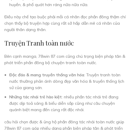
huyền, & phổ quát hơn ráng nữa nữa nữa.
Điều này chế tạo buộc phải mỗi cá nhân đọc phần đông thậm chí
chọn thấy bộ truyện hợp cùng rất sở hấp dẫn mê cá nhân của
người thân dạng thân.
Truyện Tranh toàn nước
Bên cạnh manga, 78win 87 com cũng chú trọng biện pháp tân &
phát triển phần đông bộ chuyện tranh toàn nước.
Độc đáo & mang truyền thống văn hóa
: Truyện tranh toàn
nước thường phản ánh dòng đẹp văn hóa & truyền thống lịch
sử của giang sơn.
Những tác nhái trẻ hào kiệt
: nhiều phần tác nhái trẻ đang
được dịp toả sáng & biểu diễn sắp cũng như câu chuyện
quánh biệt mang đến cùng rất độc nhái.
câu hỏi chọn được & ủng hộ phần đông tác nhái toàn nước giúp
78win 87 com góp nhiều dạng phần biện pháp tân & phát triển