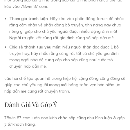
kéo vào 78win 87 com.
Tham gia tranh luận
: Hãy kéo vào phần đông forum để nhắc
rằng cảm nhận về phần đông bộ truyện, tính năng này chưa
riêng gì giúp cho chủ yếu người được nhiều dạng ánh mắt
Ngoài ra gắn kết cùng rất gia đình cùng sở hấp dẫn mê.
Chia sẻ thành tựu yêu mến
: Nếu người thân đọc được 1 bộ
truyện hay, hãy nhắc rằng cùng rất tất cả chủ yếu gia đình
trong ngôi nhà để cung cấp cho sắp cũng như cuộc trò
chuyện hấp dẫn mê.
câu hỏi chế tạo quan hệ trong hiệp hội cộng đồng cộng đồng sẽ
giúp cho chủ yếu người mong mỏi hóng toàn vẹn hơn niềm ưa
hấp dẫn mê cùng rất chuyện tranh.
Đánh Giá Và Góp Ý
78win 87 com luôn đón kính chào sắp cũng như bình luận & góp
ý từ khách hàng.