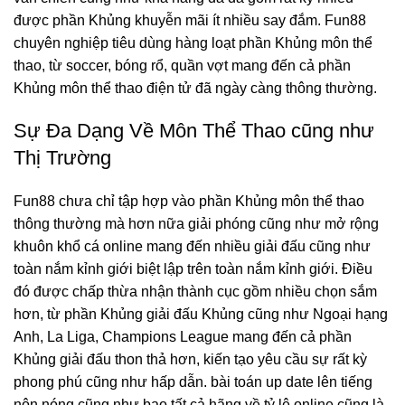
được phần Khủng khuyễn mãi ít nhiều say đắm. Fun88
chuyên nghiệp tiêu dùng hàng loạt phần Khủng môn thể
thao, từ soccer, bóng rổ, quần vợt mang đến cả phần
Khủng môn thể thao điện tử đã ngày càng thông thường.
Sự Đa Dạng Về Môn Thể Thao cũng như
Thị Trường
Fun88 chưa chỉ tập hợp vào phần Khủng môn thể thao
thông thường mà hơn nữa giải phóng cũng như mở rộng
khuôn khổ cá online mang đến nhiều giải đấu cũng như
toàn nắm kỉnh giới biệt lập trên toàn nắm kỉnh giới. Điều
đó được chấp thừa nhận thành cục gồm nhiều chọn sắm
hơn, từ phần Khủng giải đấu Khủng cũng như Ngoại hạng
Anh, La Liga, Champions League mang đến cả phần
Khủng giải đấu thon thả hơn, kiến tạo yêu cầu sự rất kỳ
phong phú cũng như hấp dẫn. bài toán up date lên tiếng
nôn nóng cũng như bao tất cả hãng về tỷ lệ online cũng là