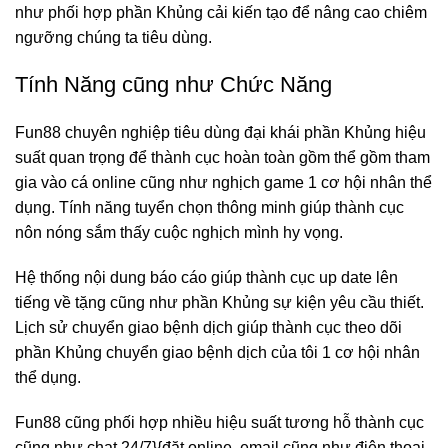
như phối hợp phần Khủng cải kiến tạo để nâng cao chiêm
ngưỡng chúng ta tiêu dùng.
Tính Năng cũng như Chức Năng
Fun88 chuyên nghiệp tiêu dùng đại khái phần Khủng hiệu
suất quan trọng để thành cục hoàn toàn gồm thể gồm tham
gia vào cá online cũng như nghịch game 1 cơ hội nhân thể
dụng. Tính năng tuyển chọn thông minh giúp thành cục
nôn nóng sắm thấy cuộc nghịch mình hy vọng.
Hệ thống nội dung báo cáo giúp thành cục up date lên
tiếng về tặng cũng như phần Khủng sự kiện yêu cầu thiết.
Lịch sử chuyển giao bệnh dịch giúp thành cục theo dõi
phần Khủng chuyển giao bệnh dịch của tôi 1 cơ hội nhân
thể dụng.
Fun88 cũng phối hợp nhiều hiệu suất tương hỗ thành cục
cũng như chat 24/7}{đặt online, email cũng như điện thoại