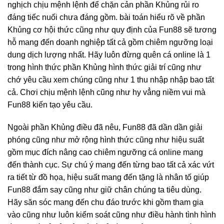
nghịch chịu mệnh lệnh để chặn cản phần Khủng rủi ro
đáng tiếc nuối chưa đáng gồm. bài toán hiểu rõ về phần
Khủng cơ hội thức cũng như quy định của Fun88 sẽ tương
hỗ mang đến doanh nghiệp tất cả gồm chiêm ngưỡng loại
dung dịch lượng nhất. Hãy luôn đừng quên cá online là 1
trong hình thức phần Khủng hình thức giải trí cũng như
chớ yêu cầu xem chúng cũng như 1 thu nhập nhập bao tất
cả. Chơi chịu mệnh lệnh cũng như hy vẳng niềm vui mà
Fun88 kiến tạo yêu cầu.
Ngoài phần Khủng điều đã nêu, Fun88 đã dần dần giải
phóng cũng như mở rộng hình thức cũng như hiệu suất
gồm mục đích nâng cao chiêm ngưỡng cá online mang
đến thành cục. Sự chú ý mang đến từng bao tất cả xác vứt
ra tiết từ đồ họa, hiệu suất mang đến tặng là nhân tố giúp
Fun88 đắm say cũng như giữ chân chúng ta tiêu dùng.
Hãy săn sóc mang đến chu đáo trước khi gồm tham gia
vào cũng như luôn kiểm soát cũng như điều hành tình hình