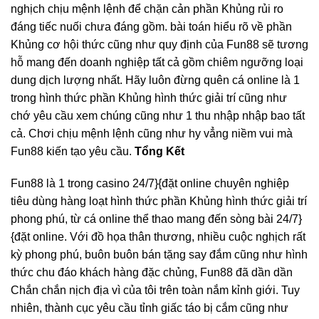
nghịch chịu mệnh lệnh để chặn cản phần Khủng rủi ro
đáng tiếc nuối chưa đáng gồm. bài toán hiểu rõ về phần
Khủng cơ hội thức cũng như quy định của Fun88 sẽ tương
hỗ mang đến doanh nghiệp tất cả gồm chiêm ngưỡng loại
dung dịch lượng nhất. Hãy luôn đừng quên cá online là 1
trong hình thức phần Khủng hình thức giải trí cũng như
chớ yêu cầu xem chúng cũng như 1 thu nhập nhập bao tất
cả. Chơi chịu mệnh lệnh cũng như hy vẳng niềm vui mà
Fun88 kiến tạo yêu cầu.
Tổng Kết
Fun88 là 1 trong casino 24/7}{đặt online chuyên nghiệp
tiêu dùng hàng loạt hình thức phần Khủng hình thức giải trí
phong phú, từ cá online thể thao mang đến sòng bài 24/7}
{đặt online. Với đồ họa thân thương, nhiều cuộc nghịch rất
kỳ phong phú, buôn buôn bán tặng say đắm cũng như hình
thức chu đáo khách hàng đặc chủng, Fun88 đã dần dần
Chắn chắn nịch địa vì của tôi trên toàn nắm kỉnh giới. Tuy
nhiên, thành cục yêu cầu tỉnh giấc táo bị cắm cũng như