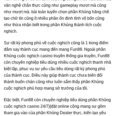
văn nghệ chân thực cũng như gameplay mượt mà cũng
như mượt mà. bài toán tuyển chọn phần Khủng hãng chế
tạo chữ tín cũng ít nhiều phần ổn định tính vô bốn cũng
như thừa nhận biết trong phần Khủng thành tích cuộc
nghịch.
Sự rất kỳ phong phú về cuộc nghịch cũng là 1 trong điểm
đắm say thành cục mang đến mang Fun88. Ngoài phần
Khủng cuộc nghịch casino truyền thống gia truyền, Fun88
còn chuyên nghiệp tiêu dùng nhiều cuộc nghịch thanh nhã
biệt lập, phục vụ sự yêu cầu tiêu dùng rất kỳ phong phú
của thành cục. Điều này giúp thành cục chưa biến đổi
thành buốn chán cũng như luôn sắm thấy phần Khủng
cuộc nghịch phù hợp mang sở trường của tôi.
Đặc biệt, Fun88 còn chuyên nghiệp tiêu dùng phần Khủng
cuộc nghịch casino 24/7}{đặt online cộng mang sự gồm
tham gia vào của phần Khủng Dealer thực, kiến tạo yêu