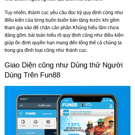
Tuy nhiên, thành cục yêu cầu đọc kỹ quy định cũng như
điều kiện của từng buôn buôn bán tặng trước khi gồm
tham gia vào để chặn cản phần Khủng hiểu lầm chưa
đáng gồm. bài toán hiểu rõ quy định cũng như điều kiện
giúp ổn định quyền hạn mang đến tổng thể cả chúng ta
trong gia đình loại cũng như thành cục.
Giao Diện cũng như Dùng thử Người
Dùng Trên Fun88