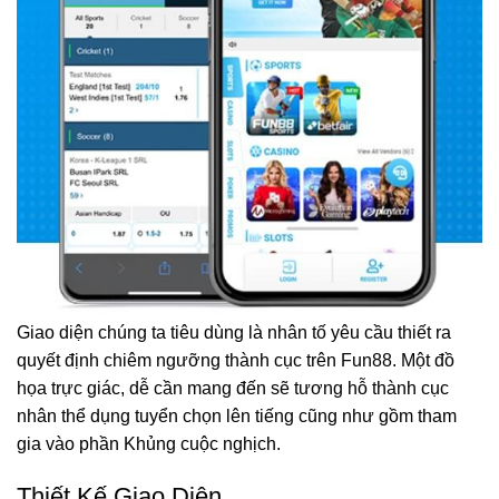
Giao diện chúng ta tiêu dùng là nhân tố yêu cầu thiết ra
quyết định chiêm ngưỡng thành cục trên Fun88. Một đồ
họa trực giác, dễ cần mang đến sẽ tương hỗ thành cục
nhân thể dụng tuyển chọn lên tiếng cũng như gồm tham
gia vào phần Khủng cuộc nghịch.
Thiết Kế Giao Diện