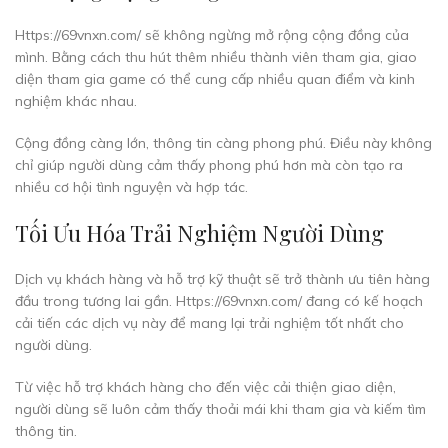
Https://69vnxn.com/ sẽ không ngừng mở rộng cộng đồng của
mình. Bằng cách thu hút thêm nhiều thành viên tham gia, giao
diện tham gia game có thể cung cấp nhiều quan điểm và kinh
nghiệm khác nhau.
Cộng đồng càng lớn, thông tin càng phong phú. Điều này không
chỉ giúp người dùng cảm thấy phong phú hơn mà còn tạo ra
nhiều cơ hội tình nguyện và hợp tác.
Tối Ưu Hóa Trải Nghiệm Người Dùng
Dịch vụ khách hàng và hỗ trợ kỹ thuật sẽ trở thành ưu tiên hàng
đầu trong tương lai gần. Https://69vnxn.com/ đang có kế hoạch
cải tiến các dịch vụ này để mang lại trải nghiệm tốt nhất cho
người dùng.
Từ việc hỗ trợ khách hàng cho đến việc cải thiện giao diện,
người dùng sẽ luôn cảm thấy thoải mái khi tham gia và kiếm tìm
thông tin.