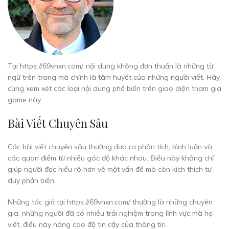
Tại https://69vnxn.com/, nội dung không đơn thuần là những từ
ngữ trên trang mà chính là tâm huyết của những người viết. Hãy
cùng xem xét các loại nội dung phổ biến trên giao diện tham gia
game này.
Bài Viết Chuyên Sâu
Các bài viết chuyên sâu thường đưa ra phân tích, bình luận và
các quan điểm từ nhiều góc độ khác nhau. Điều này không chỉ
giúp người đọc hiểu rõ hơn về một vấn đề mà còn kích thích tư
duy phản biện.
Những tác giả tại https://69vnxn.com/ thường là những chuyên
gia, những người đã có nhiều trải nghiệm trong lĩnh vực mà họ
viết, điều này nâng cao độ tin cậy của thông tin.