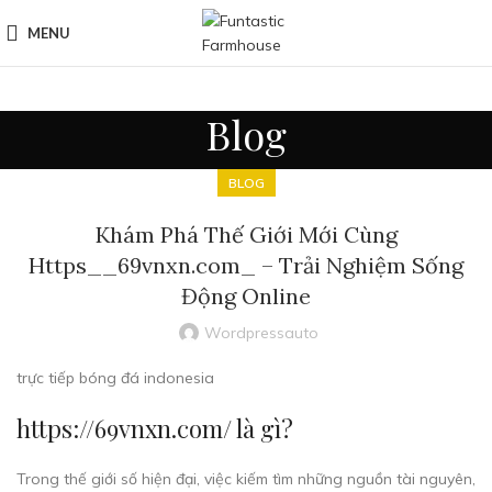
MENU
Blog
BLOG
Khám Phá Thế Giới Mới Cùng
Https__69vnxn.com_ – Trải Nghiệm Sống
Động Online
Wordpressauto
trực tiếp bóng đá indonesia
https://69vnxn.com/ là gì?
Trong thế giới số hiện đại, việc kiếm tìm những nguồn tài nguyên,