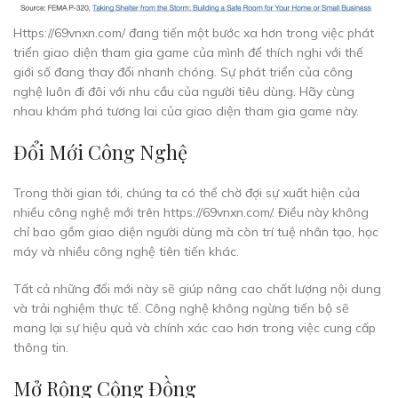
Https://69vnxn.com/ đang tiến một bước xa hơn trong việc phát
triển giao diện tham gia game của mình để thích nghi với thế
giới số đang thay đổi nhanh chóng. Sự phát triển của công
nghệ luôn đi đôi với nhu cầu của người tiêu dùng. Hãy cùng
nhau khám phá tương lai của giao diện tham gia game này.
Đổi Mới Công Nghệ
Trong thời gian tới, chúng ta có thể chờ đợi sự xuất hiện của
nhiều công nghệ mới trên https://69vnxn.com/. Điều này không
chỉ bao gồm giao diện người dùng mà còn trí tuệ nhân tạo, học
máy và nhiều công nghệ tiên tiến khác.
Tất cả những đổi mới này sẽ giúp nâng cao chất lượng nội dung
và trải nghiệm thực tế. Công nghệ không ngừng tiến bộ sẽ
mang lại sự hiệu quả và chính xác cao hơn trong việc cung cấp
thông tin.
Mở Rộng Cộng Đồng