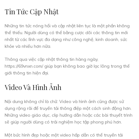
Tin Tức Cập Nhật
Những tin tức nóng hổi và cập nhật liên tục là một phần không
thể thiếu. Người dùng có thể bằng cược dõi các thông tin mới
nhất từ các lĩnh vực đa dạng như công nghệ, kinh doanh, sức
khỏe và nhiều hơn nữa.
Thông qua việc cập nhật thông tin hàng ngày,
https://69vnxn.com/ giúp bạn không bao giờ lạc lõng trong thế
giới thông tin hiện đại.
Video Và Hình Ảnh
Nội dung không chỉ là chữ. Video và hình ảnh cũng được sử
dụng rộng rãi để truyền tải thông điệp một cách sinh động hơn.
Những video giáo dục, clip hướng dẫn hoặc các bài thuyết trình
sẽ giúp người dùng có trải nghiệm học tập phong phú hơn.
Một bức hình đẹp hoặc một video hấp dẫn có thể truyền tải