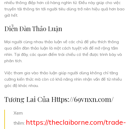
nhiều thông điệp hơn cả hàng nghìn từ. Điều này giúp cho việc
truyền tải thông tin tới người tiêu dùng trở nên hiệu quả hơn bao
giờ hết.
Diễn Đàn Thảo Luận
Mọi người cùng nhau thảo luận về các chủ đề yêu thích thông
qua diễn đàn thảo luận là một cách tuyệt vời để mở rộng tầm
nhìn. Tại đây, các quan điểm trái chiều có thể được trình bày và
phân tích.
Việc tham gia vào thảo luận giúp người dùng không chỉ tăng
cường kiến thức mà còn có khả năng nhìn nhận vấn đề từ nhiều
góc độ khác nhau.
Tương Lai Của Https://69vnxn.com/
Xem
https://theclaiborne.com/trade-
thêm: