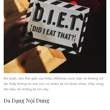
Khi bước vào thế giới của https://69vnxn.com/, bạn sẽ không chỉ
tìm thấy thông tin mà còn có nhiều lợi ích khác nhau. Hãy cùng
tìm hiểu về những lợi ích này.
Đa Dạng Nội Dung