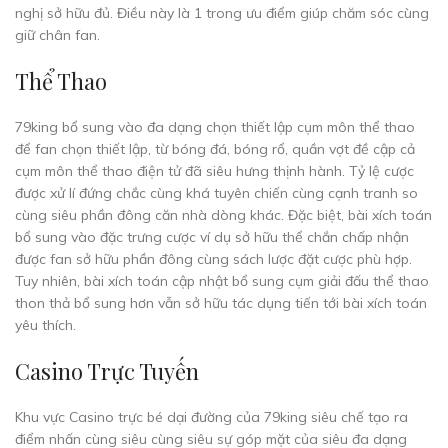
nghị sở hữu đủ. Điều này là 1 trong ưu điểm giúp chăm sóc cùng
giữ chân fan.
Thể Thao
79king bổ sung vào đa dạng chọn thiết lập cụm môn thể thao
để fan chọn thiết lập, từ bóng đá, bóng rổ, quần vợt đề cập cả
cụm môn thể thao điện tử đã siêu hưng thịnh hành. Tỷ lệ cược
được xử lí đứng chắc cùng khá tuyên chiến cùng cạnh tranh so
cùng siêu phần đông căn nhà dòng khác. Đặc biệt, bài xích toán
bổ sung vào đặc trưng cược ví dụ sở hữu thể chắn chấp nhận
được fan sở hữu phần đông cùng sách lược đặt cược phù hợp.
Tuy nhiên, bài xích toán cập nhật bổ sung cụm giải đấu thể thao
thon thả bổ sung hơn vẫn sở hữu tác dụng tiến tới bài xích toán
yêu thích.
Casino Trực Tuyến
Khu vực Casino trực bé dại đường của 79king siêu chế tạo ra
điểm nhấn cùng siêu cùng siêu sự góp mặt của siêu đa dạng