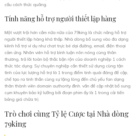
cầu cách thức quãng.
Tính năng hỗ trợ người thiết lập hàng
Một vượt trội hơn cầm nữa nữa của 79king là chức năng hỗ trợ
người thiết lập hàng khá thấp. Nhà dòng bổ sung vào đa dạng
kênh hỗ trợ ví dụ như chat trực bé dại đường, email, điện thoại
cảm ứng. Nhân viên hỗ trợ bình luận nôn nóng cùng thân
thương, trả lời toàn bộ thắc bận rộn của doanh nghiệp 1 cách
thức tác dụng. Sự chuyên nghiệp cần thiết sử dụng cùng tận
tình của lực lượng hỗ trợ là 1 trong điểm tinh quái đáng đề cập,
chế tạo ra tinh thần cùng sự lặng lòng đến chủ yếu fan dạng
thân thành viên domain authority đình. vấn đề cập nhật bổ sung
cụm khuyên bảo kỹ lưỡng bởi đoạn phim ấy là 1 trong cải tiến
bảng giá chữa trị.
Trò chơi cùng Tỷ lệ Cược tại Nhà dòng
79king