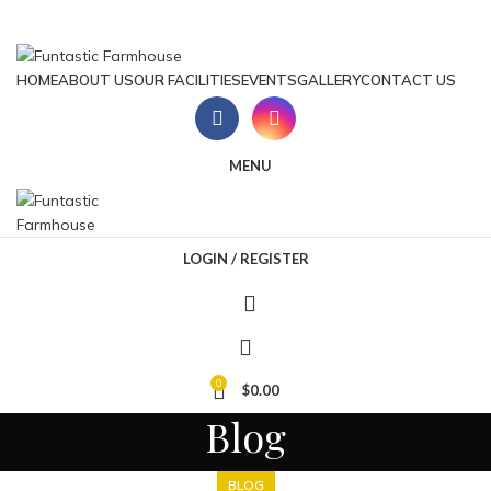
ADD ANYTHING HERE OR JUST REMOVE IT…
HOME
ABOUT US
OUR FACILITIES
EVENTS
GALLERY
CONTACT US
MENU
LOGIN / REGISTER
0
$
0.00
Blog
BLOG