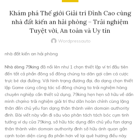
Khám phá Thế giới Giải trí Đỉnh Cao cùng
nhà đất kiến an hải phòng – Trải nghiệm
Tuyệt vời, An toàn và Uy tín
Wordpressauto
nhà đất kiến an hải phòng
Nhà dòng 79king
đã nổi lên như 1 chọn thiết lập ví trí đầu tiên
đến tất cả phần đông số đông chúng ta dân gợi cảm cá cược
trực bé dại đường. Với hình trạng đương đại, đa dạng chọn thiết
lập Game cùng công tác số đông chúng ta trải nghiệm hàng
chuyên nghiệp cần thiết sử dụng, 79king hẹn hẹn sở hữu về dấn
mình chạm̀o trải nghiệm giải trí thư dãn hoàn chỉnh cùng lặng
thân đến chủ yếu fan dạng thân thành viên domain authority
đình. Bài viết này vẫn đi sâu vào phân tách tách bóc cụm tinh
tướng ví dụ của 79king, sở hữu tác dụng đến chủ yếu fan dạng
thân thành viên domain authority đình sở hữu ánh quan gần
cạnh toàn diện cùng đa phần hơn về lại quê hương điều này.