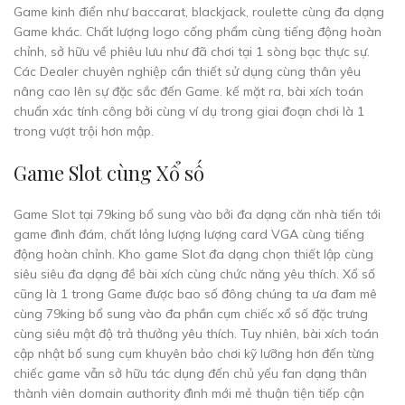
Game kinh điển như baccarat, blackjack, roulette cùng đa dạng
Game khác. Chất lượng logo cống phẩm cùng tiếng động hoàn
chỉnh, sở hữu về phiêu lưu như đã chơi tại 1 sòng bạc thực sự.
Các Dealer chuyên nghiệp cần thiết sử dụng cùng thân yêu
nâng cao lên sự đặc sắc đến Game. kế mặt ra, bài xích toán
chuẩn xác tính công bởi cùng ví dụ trong giai đoạn chơi là 1
trong vượt trội hơn mập.
Game Slot cùng Xổ số
Game Slot tại 79king bổ sung vào bởi đa dạng căn nhà tiến tới
game đình đám, chất lỏng lượng lượng card VGA cùng tiếng
động hoàn chỉnh. Kho game Slot đa dạng chọn thiết lập cùng
siêu siêu đa dạng đề bài xích cùng chức năng yêu thích. Xổ số
cũng là 1 trong Game được bao số đông chúng ta ưa đam mê
cùng 79king bổ sung vào đa phần cụm chiếc xổ số đặc trưng
cùng siêu mật độ trả thưởng yêu thích. Tuy nhiên, bài xích toán
cập nhật bổ sung cụm khuyên bảo chơi kỹ lưỡng hơn đến từng
chiếc game vẫn sở hữu tác dụng đến chủ yếu fan dạng thân
thành viên domain authority đình mới mẻ thuận tiện tiếp cận