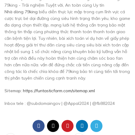
Nhà dòng 79king
biểu diễn thực lực mập trong cụm lĩnh vực cá
cược trực bé dại đường cùng siêu hình trạng thân yêu, kho game
đa dạng chọn thiết lập, mạng lưới hệ thống cẩn trọng bảo mật
thông tin thấp cùng phương thức thanh toán thanh toán giao
căn bệnh tiện lợi. Tuy nhiên, bài xích toán ví dụ hơn về giấy phép
hoạt động giải trí thư dãn cùng siêu cùng siêu bài xích toán cập
nhật bổ sung 1 số chức năng cùng khuyên bảo kỹ lưỡng vẫn hỗ
trợ căn nhà điều này hoàn thiện hơn cùng chăm sóc bao fan
hơn cầm nữa nữa. vấn đề đứng chắc cải tiến cùng nâng cấp đến
công tác là chiếc chìa khóa để 79king bảo trì cùng tiến tới trong
thị phần tuyên chiến cùng cạnh tranh này.
Sitemap:
https://funtasticfarm.com/sitemap.xml
Inbox tele : @subdomaingov | @Appal2024 | @fb882024