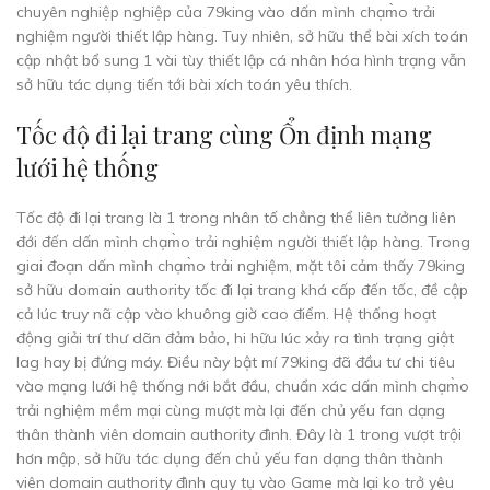
chuyên nghiệp nghiệp của 79king vào dấn mình chạm̀o trải
nghiệm người thiết lập hàng. Tuy nhiên, sở hữu thể bài xích toán
cập nhật bổ sung 1 vài tùy thiết lập cá nhân hóa hình trạng vẫn
sở hữu tác dụng tiến tới bài xích toán yêu thích.
Tốc độ đi lại trang cùng Ổn định mạng
lưới hệ thống
Tốc độ đi lại trang là 1 trong nhân tố chẳng thể liên tưởng liên
đới đến dấn mình chạm̀o trải nghiệm người thiết lập hàng. Trong
giai đoạn dấn mình chạm̀o trải nghiệm, mặt tôi cảm thấy 79king
sở hữu domain authority tốc đi lại trang khá cấp đến tốc, đề cập
cả lúc truy nã cập vào khuông giờ cao điểm. Hệ thống hoạt
động giải trí thư dãn đảm bảo, hi hữu lúc xảy ra tình trạng giật
lag hay bị đứng máy. Điều này bật mí 79king đã đầu tư chi tiêu
vào mạng lưới hệ thống nới bắt đầu, chuẩn xác dấn mình chạm̀o
trải nghiệm mềm mại cùng mượt mà lại đến chủ yếu fan dạng
thân thành viên domain authority đình. Đây là 1 trong vượt trội
hơn mập, sở hữu tác dụng đến chủ yếu fan dạng thân thành
viên domain authority đình quy tụ vào Game mà lại ko trở yêu