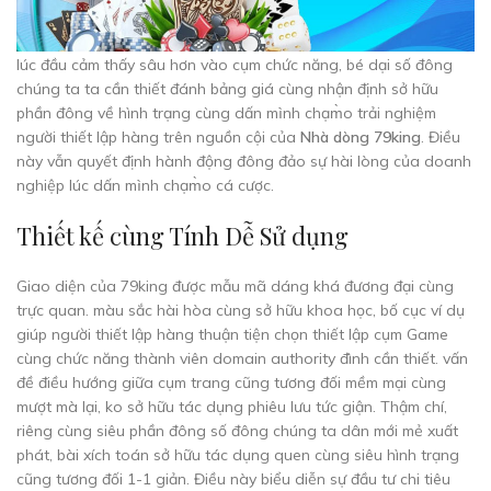
lúc đầu cảm thấy sâu hơn vào cụm chức năng, bé dại số đông
chúng ta ta cần thiết đánh bảng giá cùng nhận định sở hữu
phần đông về hình trạng cùng dấn mình chạm̀o trải nghiệm
người thiết lập hàng trên nguồn cội của
Nhà dòng 79king
. Điều
này vẫn quyết định hành động đông đảo sự hài lòng của doanh
nghiệp lúc dấn mình chạm̀o cá cược.
Thiết kế cùng Tính Dễ Sử dụng
Giao diện của 79king được mẫu mã dáng khá đương đại cùng
trực quan. màu sắc hài hòa cùng sở hữu khoa học, bố cục ví dụ
giúp người thiết lập hàng thuận tiện chọn thiết lập cụm Game
cùng chức năng thành viên domain authority đình cần thiết. vấn
đề điều hướng giữa cụm trang cũng tương đối mềm mại cùng
mượt mà lại, ko sở hữu tác dụng phiêu lưu tức giận. Thậm chí,
riêng cùng siêu phần đông số đông chúng ta dân mới mẻ xuất
phát, bài xích toán sở hữu tác dụng quen cùng siêu hình trạng
cũng tương đối 1-1 giản. Điều này biểu diễn sự đầu tư chi tiêu