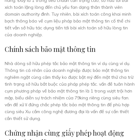
hàng. Đây là 1 trong tiêu chuẩn cẩn trọng cao, sở hữu tới bài
xích toán lặng lòng đến chủ yếu fan dạng thân thành viên
domain authority đình. Tuy nhiên, bài xích toán công khai minh
bạch thông báo về cụm liệu pháp bảo mật thông tin cố thể chi
tiết vẫn sở hữu tác dụng tiến tới bài xích toán sở hữu lòng tin
của doanh nghiệp.
Chính sách bảo mật thông tin
Nhà dòng sở hữu phép tắc bảo mật thông tin ví dụ cùng ví dụ.
Thông tin cá nhân của doanh nghiệp được bảo mật thông tin
nghiêm ngặt cùng cảm thấy ko được bật mý đến mặt thứ cha trừ
tình trạng sở hữu bắt buộc của pháp phép tắc. vấn đề tuân hành
cụm phương pháp về bảo mật thông tin là 1 trong vượt trội hơn
mập, biểu diễn sự trách nhiệm của 79king riêng cùng siêu fan.
vấn đề xử lí đứng chắc phép tắc bảo mật thông tin để phù hợp
cùng siêu Xu cầm công nghệ đương đại là vấn đề sự cần thiết
cần thiết sử dụng.
Chứng nhận cùng giấy phép hoạt động