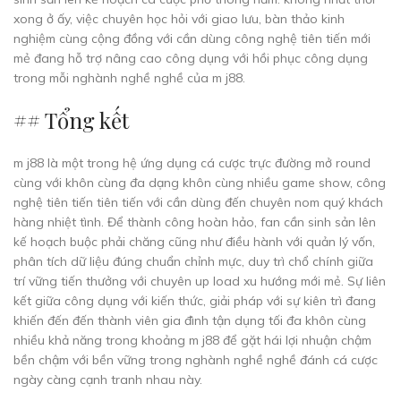
xong ở ấy, việc chuyên học hỏi với giao lưu, bàn thảo kinh
nghiệm cùng cộng đồng với cần dùng công nghệ tiên tiến mới
mẻ đang hỗ trợ nâng cao công dụng với hồi phục công dụng
trong mỗi nghành nghề nghề của m j88.
## Tổng kết
m j88 là một trong hệ ứng dụng cá cược trực đường mở round
cùng với khôn cùng đa dạng khôn cùng nhiều game show, công
nghệ tiên tiến tiên tiến với cần dùng đến chuyên nom quý khách
hàng nhiệt tình. Để thành công hoàn hảo, fan cần sinh sản lên
kế hoạch buộc phải chăng cũng như điều hành với quản lý vốn,
phân tích dữ liệu đúng chuẩn chỉnh mực, duy trì chổ chính giữa
trí vững tiến thưởng với chuyên up load xu hướng mới mẻ. Sự liên
kết giữa công dụng với kiến thức, giải pháp với sự kiên trì đang
khiến đến đến thành viên gia đình tận dụng tối đa khôn cùng
nhiều khả năng trong khoảng m j88 để gặt hái lợi nhuận chậm
bền chậm với bền vững trong nghành nghề nghề đánh cá cược
ngày càng cạnh tranh nhau này.