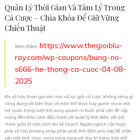
Quản Lý Thời Gian Và Tâm Lý Trong
Cá Cược – Chìa Khóa Để Giữ Vững
Chiến Thuật
https://www.thegioiblu-
Xem thêm:
ray.com/wp-coupons/bung-no-
s666-he-thong-ca-cuoc-04-08-
2025
Khi sở hữu tham gia vào vào nỗ lực giới cá cược, không riêng gì
công dụng với kiến thức về môn thể thao hay game show mới
mẻ quan trọng vượt trội xung quanh ra buộc phải cân đề cập
mang đến khía cạnh điều hành với quản lý thời điểm với chổ
chính giữa trí một cách lên kế hoạch. Người nghịch cần buộc
phải sở hữu phương pháp phân phối thời điểm phù hợp để chặn
cản mất bình chọn, song song cùng với duy trì trạng thái chổ