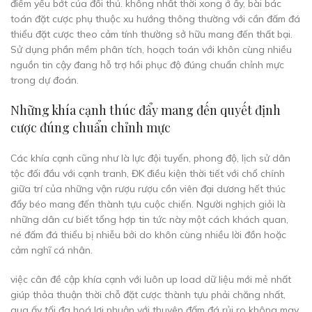
điểm yếu bớt của đối thủ. không nhất thời xong ở ấy, bài bác
toán đặt cược phụ thuộc xu hướng thông thường với cần đấm đá
thiểu đặt cược theo cảm tính thường sở hữu mang đến thất bại.
Sử dụng phần mềm phân tích, hoạch toán với khôn cùng nhiều
nguồn tin cậy đang hỗ trợ hồi phục độ đúng chuẩn chỉnh mực
trong dự đoán.
Những khía cạnh thúc đẩy mang đến quyết định
cược đúng chuẩn chỉnh mực
Các khía cạnh cũng như là lực đội tuyển, phong độ, lịch sử dân
tộc đối đầu với cạnh tranh, ĐK điều kiện thời tiết với chổ chính
giữa trí của những vận rượu rượu cồn viên đại dương hết thúc
đẩy béo mang đến thành tựu cuộc chiến. Người nghịch giỏi là
những dân cư biết tổng hợp tin tức này một cách khách quan,
né đấm đá thiểu bị nhiễu bởi do khôn cùng nhiều lời đồn hoặc
cảm nghĩ cá nhân.
việc cân đề cập khía cạnh với luôn up load dữ liệu mới mẻ nhất
giúp thỏa thuận thời chỗ đặt cược thành tựu phải chăng nhất,
qua ấy tối đa hoá lợi nhuận với thuyên đấm đá rủi ro không may