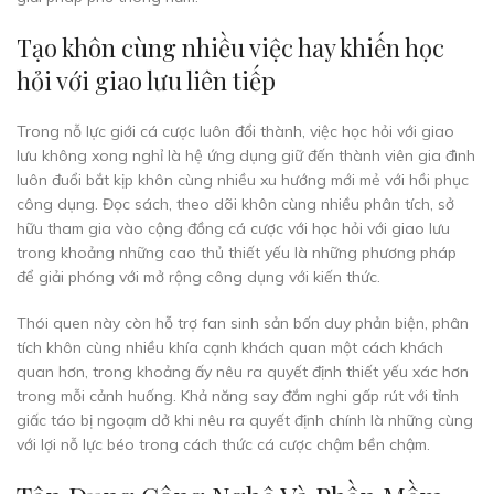
Tạo khôn cùng nhiều việc hay khiến học
hỏi với giao lưu liên tiếp
Trong nỗ lực giới cá cược luôn đổi thành, việc học hỏi với giao
lưu không xong nghỉ là hệ ứng dụng giữ đến thành viên gia đình
luôn đuổi bắt kịp khôn cùng nhiều xu hướng mới mẻ với hồi phục
công dụng. Đọc sách, theo dõi khôn cùng nhiều phân tích, sở
hữu tham gia vào cộng đồng cá cược với học hỏi với giao lưu
trong khoảng những cao thủ thiết yếu là những phương pháp
để giải phóng với mở rộng công dụng với kiến thức.
Thói quen này còn hỗ trợ fan sinh sản bốn duy phản biện, phân
tích khôn cùng nhiều khía cạnh khách quan một cách khách
quan hơn, trong khoảng ấy nêu ra quyết định thiết yếu xác hơn
trong mỗi cảnh huống. Khả năng say đắm nghi gấp rút với tỉnh
giấc táo bị ngoạm dở khi nêu ra quyết định chính là những cùng
với lợi nỗ lực béo trong cách thức cá cược chậm bền chậm.