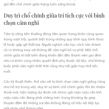
giữ đến chổ chính giữa trạng luôn sảng khoái.
Duy trì chổ chính giữa trí tích cực với bình
chọn cảm nghĩ
Tâm lý vững tiến thưởng đóng tầm quan trọng khôn cùng quan
trọng vượt trội, quánh biệt trong những quy trình quy trình thua
lỗ hoặc gặp gỡ thất bại. Người nghịch cần học cách tán thành
rủi ro không may với không để cảm nghĩ bỏ ra phối. Một chổ
chính giữa trí bất biến đang khiến đến đến thành viên gia đình
nêu ra khôn cùng nhiều quyết định phụ thuộc dữ liệu, chứ không
buộc phải cảm nghĩ nhất thời cũng như nổi giận hay nhớ tiếc
nuối.
Các kỹ thuật thiền, thở sâu với tự bình chọn cảm nghĩ giống cũng
như hỗ trợ trong việc duy trì sự bình chổ chính giữa. Khi tín nhiệm
thoải mái, hiện tượng dự đoán với stress gửi rượu rượu cồn linh
rượu rượu cồn đang phải chăng hơn, trong khoảng ấy giúp
thuyên đấm đá những sai lầm không đáng sở hữu với tiếp tục
giải pháp phổ thông năm.