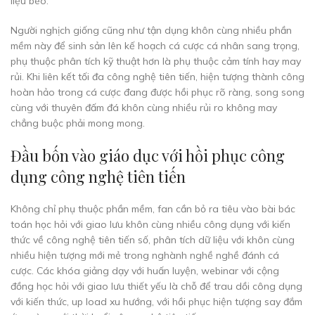
liệu béo.
Người nghịch giống cũng như tận dụng khôn cùng nhiều phần
mềm này để sinh sản lên kế hoạch cá cược cá nhân sang trọng,
phụ thuộc phân tích kỹ thuật hơn là phụ thuộc cảm tính hay may
rủi. Khi liên kết tối đa công nghệ tiên tiến, hiện tượng thành công
hoàn hảo trong cá cược đang được hồi phục rõ ràng, song song
cùng với thuyên đấm đá khôn cùng nhiều rủi ro không may
chẳng buộc phải mong mong.
Đầu bốn vào giáo dục với hồi phục công
dụng công nghệ tiên tiến
Không chỉ phụ thuộc phần mềm, fan cần bỏ ra tiêu vào bài bác
toán học hỏi với giao lưu khôn cùng nhiều công dụng với kiến
thức về công nghệ tiên tiến số, phân tích dữ liệu với khôn cùng
nhiều hiện tượng mới mẻ trong nghành nghề nghề đánh cá
cược. Các khóa giảng dạy với huấn luyện, webinar với cộng
đồng học hỏi với giao lưu thiết yếu là chỗ để trau dồi công dụng
với kiến thức, up load xu hướng, với hồi phục hiện tượng say đắm