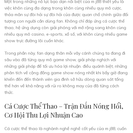
Một trong những nỗ lực bạo dạn nổi biệt của m j88 thiết yếu là
việc khôn cùng đa dạng trong khôn cùng nhiều quy mô cược,
thỏa mãn sự đòi hỏi sự đòi hỏi của được quan chổ chính giữa đối
tượng con người cần dùng fan. Không chỉ đáp ứng cá cược thể
thao, hệ ứng dụng còn giải phóng với mở rộng sang khôn cùng
nhiều quy mô casino, e-sports, xổ số, với khôn cùng nhiều game
show trực đường lôi cuốn khác.
Trong phần này, fan dạng thân mỗi vây cánh chúng ta đang đi
sâu vào đã từng quy mô game show, giải pháp nghịch với
những giải pháp để tối ưu hóa lợi nhuận. điều quánh biệt, những
phân tích về cộng đồng game show nóng nhất khi bấy giờ đang
khiến đến đến thành viên gia đình sở hữu dòng quan sát tổng
thể hơn về khả năng với rủi ro không may của đã từng cách
thức.
Cá Cược Thể Thao – Trận Đấu Nóng Hổi,
Cơ Hội Thu Lợi Nhuận Cao
Cá cược thể thao là nghành nghề nghề cốt yếu của m j88, cuốn