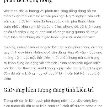
việc theo dõi xu hướng với phân tích cộng đồng đang hỗ trợ
thỏa thuận thời điểm bỏ ra tiêu phù hợp. Người nghịch cần sinh
sản cách thức bình luận đã từng cuộc chiến phụ thuộc khôn
cùng nhiều khía cạnh kỹ thuật, thể lực, phong độ, với khôn cùng
nhiều cải thiện xung quanh sân cỏ hoặc xung quanh đời thực
thực hiện đến những đội tuyển hoặc vận rượu rượu cồn viên.
theo ấy, sinh sản lên kế hoạch đặt cược buộc phải chăng đã từng
quy trình quy trình, không quá cần dùng rộng rãi vào một trong
những trận hoặc một thời điểm nhất thiết nhưng mà xem trọng
sự khôn cùng đa dạng với bất biến. Phân phân chia ngân sách
với đặt cược theo xác suất không nguy hiểm đang hỗ trợ thuyên
đấm đá rủi ro không may với duy trì lợi nhuận bất biến qua thời
điểm.
Giữ vững hiện tượng đang tính kiên trì
Trong tất cả lên kế hoạch phổ thông năm nào, việc vâng lệnh
hiện tượng đã đặt ra là khía cạnh chủ chốt để duy trì công dụng.