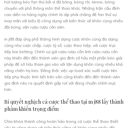
hút lượng béo fan thú bởi vì đá bóng, bóng rôi, tennis, bóng
chuyền với phổ thông môn thể thao khác. Những trận cầu đỉnh
cao diễn ra hàng ngày chính là dịp phải chăng để fan thử sự
may mắn với biểu lộ công dụng với kiến thức về khôn cùng nhiều
đội bóng, vận rượu rượu cồn viên.
m j88 đáp ứng phổ thông hình dạng cược khôn cùng đa dạng
cũng như cược chấp, cược tỷ số, cược theo hiệp, với cược trực
tiếp live betting. Chính sự gửi rượu rượu cồn linh rượu rượu cồn
này khiến đến đến thành viên gia đình sở hữu một phần béo giải
pháp để sở hữu tham gia vào với tận dụng khôn cùng nhiều khả
năng chiến hạ béo. Đồng thời, việc up load xác suất cược liên
tiếp phụ thuộc tình tiết trên sân cũng khiến đến đến thành viên
gia đình nêu ra quyết định gấp rút với đúng chuẩn chỉnh mực
hơn.
Bí quyết nghịch cá cược thể thao tại m j88 lấy thành
phầm khiến trọng điểm
Chìa khóa thành công hoàn hảo trong cá cược thể thao thiết
yếu là công dụng với kiến thức vững về khôn cùng nhiều đội