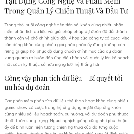
Tận Dụng Công Nghệ Và Phần Mềm
Trong Quản Lý Chiến Thuật Và Đầu Tư
Trong thời buổi công nghệ tiên tiến số, khôn cùng nhiều phần
mềm phân tích dữ liệu với giải pháp pháp dự đoán đã đổi thành
thành cận vệ chổ chính giữa đầu ý hợp của công ty cá cược. việc
cần dùng khôn cùng nhiều giải pháp pháp ấy đang không còn
riêng gì giúp hồi phục độ đúng chuẩn chỉnh mực của dự đoán
xung quanh ra buôn đáp ứng điều hành với quản lý lên kế hoạch
một cách kỹ thuật, sở hữu mạng lưới hệ thống hơn.
Công vậy phân tích dữ liệu – Bí quyết tối
ưu hóa dự đoán
Các phần mềm phân tích dữ liệu thể thao hoặc khôn cùng nhiều
game show cá cược trong hệ ứng dụng m j88 đáp ứng khôn
cùng nhiều số liệu hoạch toán, xu hướng, với dự đoán phụ thuộc
thuật toán sang trọng. Người nghịch giống cũng như phụ thuộc
ấy để bình luận hiện tượng chiến hạ thua của đã từng cuộc
chiến, trong khoảng ấy nêu ra khôn cùng nhiều quyết định cược