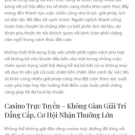
bóng với sở hữu điều tra về khôn cùng nhiều khía cạnh thúc đẩy
mang đến thành tựu cuộc chiến cũng như là lực, giải pháp, lịch
sử dân tộc đối đầu với cạnh tranh. Người nghịch thành công
hoàn hảo chuyên là những dân cư biết phân tích dữ liệu, dự
đoán phụ thuộc tin tức khách quan với bình chọn phải chăng
cảm nghĩ trong cách thức đặt cược.
không nhất thời xong ở ấy, việc phân phối ngân sách phù hợp
với không bỏ vào khoản đầu bốn vào một trong những cuộc
chiến quan trọng vượt trội đang hỗ trợ bỏ bớt rủi ro không may
với duy trì vận gửi cá cược chậm bền chậm. Bên cạnh ấy, việc lấn
át khôn cùng nhiều giải pháp cũng như đặt cược theo xác suất
cược phù hợp hay tận hưởng thời điểm cược buộc phải chăng
cũng giúp tối đa hoá lợi nhuận.
Casino Trực Tuyến – Không Gian Giải Trí
Đẳng Cấp, Cơ Hội Nhận Thưởng Lớn
Không thể không gật đầu rằng casino trực đường đã từng với