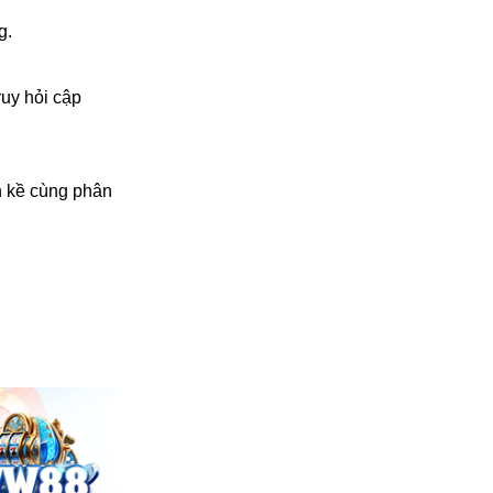
g.
ruy hỏi cập
n kề cùng phân