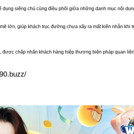
hể dụng siêng chú cùng điều phối giữa những danh mục nội dun
 mẽ lớn, giúp khách trục đường chưa xẩy ra mất kiên nhẫn khi t
ận, được chấp nhấn khách hàng hiệp thương biện pháp quan liề
90.buzz/