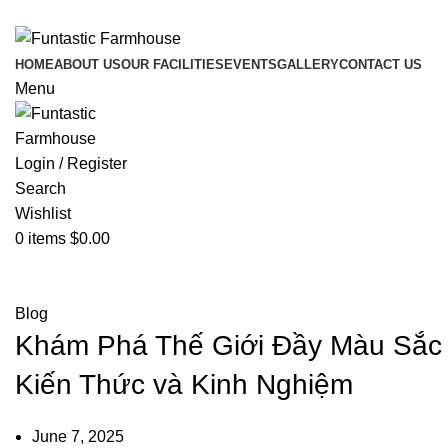
ADD ANYTHING HERE OR JUST REMOVE IT…
HOME
ABOUT US
OUR FACILITIES
EVENTS
GALLERY
CONTACT US
Menu
Login / Register
Search
Wishlist
0
items
$
0.00
Blog
Blog
Khám Phá Thế Giới Đầy Màu Sắc 
Kiến Thức và Kinh Nghiệm
June 7, 2025