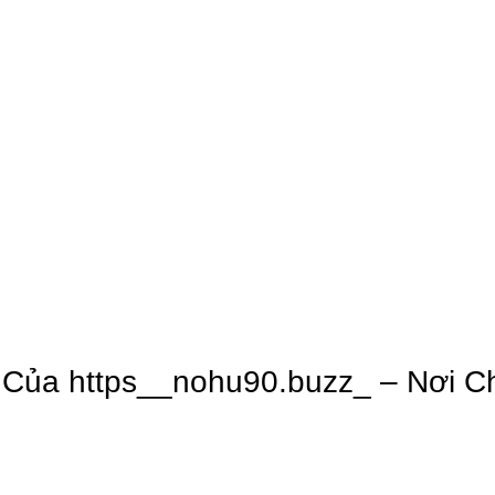
Của https__nohu90.buzz_ – Nơi C