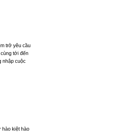
ểm trở yêu cầu
 cùng tới đến
ng nhập cuộc
 hào kiệt hào