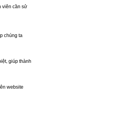
h viên cần sử
úp chúng ta
ệt, giúp thành
rên website