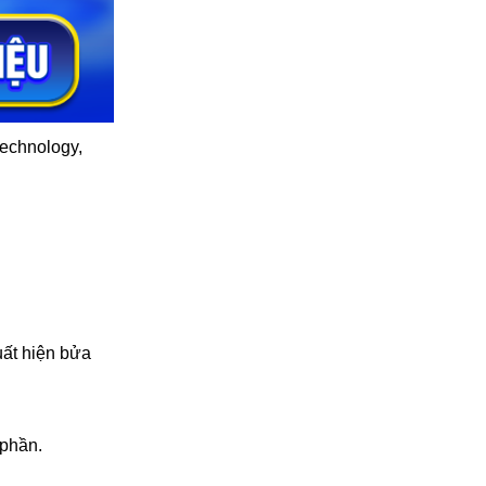
technology,
uất hiện bửa
 phần.