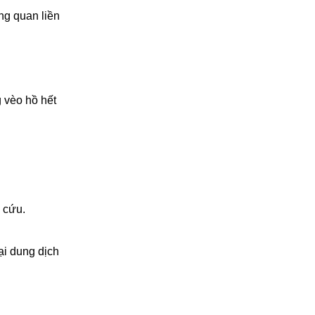
ng quan liền
 vèo hồ hết
 cứu.
ại dung dịch