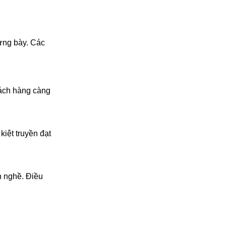
rưng bày. Các
hách hàng càng
kiệt truyền đạt
h nghề. Điều