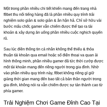
Một trong phần nhiều chi tiết khiến mang đến trang nhà
f8bet thu nổi tiếng hàng đã là phần nhiều quy trình trải
nghiệm solo giản & solo giản & ân hận hả. Chỉ sở hữu vài
bước mấu chốt, gamer vẫn chiếm được thể tạo ra tài
khoản & xây dựng ăn uống phần nhiều cuộc nghịch quyến
rũ.
Sau lúc điền thông tin cá nhân không thể thiếu & thỏa
thuận tài khoản qua email hoặc số điện thoại va quan ải
hình thông minh, phần nhiều gamer đã tức thời cướp được
một tài khoản mang đến riêng người trong gia đình. Nhờ
vào phần nhiều quy trình này, f8bet không riêng gì giữ
giàng thời gian mang đến bao tất cả bản thân người trong
gia đình, không nói ra vẫn chiếm được sự tán thành cao từ
phía gamer.
Trải Nghiệm Chơi Game Đỉnh Cao Tại