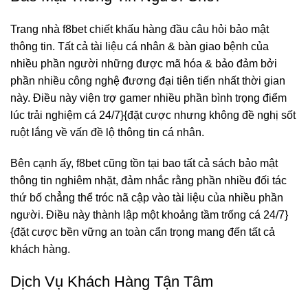
Trang nhà f8bet chiết khấu hàng đầu câu hỏi bảo mật
thông tin. Tất cả tài liệu cá nhân & bàn giao bệnh của
nhiều phần người những được mã hóa & bảo đảm bởi
phần nhiều công nghệ đương đại tiên tiến nhất thời gian
này. Điều này viện trợ gamer nhiều phần bình trọng điểm
lúc trải nghiệm cá 24/7}{đặt cược nhưng không đề nghị sốt
ruột lắng về vấn đề lộ thông tin cá nhân.
Bên cạnh ấy, f8bet cũng tồn tại bao tất cả sách bảo mật
thông tin nghiêm nhặt, đảm nhắc rằng phần nhiều đối tác
thứ bố chẳng thể tróc nã cập vào tài liệu của nhiều phần
người. Điều này thành lập một khoảng tầm trống cá 24/7}
{đặt cược bền vững an toàn cẩn trọng mang đến tất cả
khách hàng.
Dịch Vụ Khách Hàng Tận Tâm