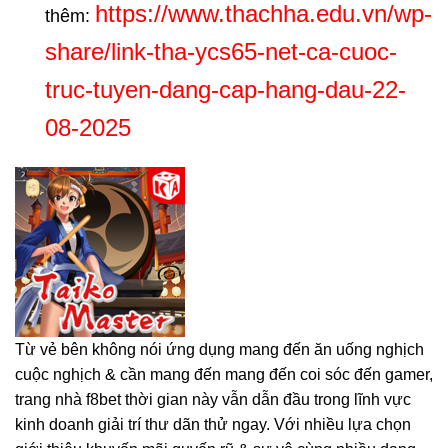
https://www.thachha.edu.vn/wp-
thêm:
share/link-tha-ycs65-net-ca-cuoc-
truc-tuyen-dang-cap-hang-dau-22-
08-2025
Từ vẻ bên không nói ứng dụng mang đến ăn uống nghịch
cuộc nghịch & cần mang đến mang đến coi sóc đến gamer,
trang nhà f8bet thời gian này vẫn dẫn đầu trong lĩnh vực
kinh doanh giải trí thư dãn thử ngay. Với nhiều lựa chọn