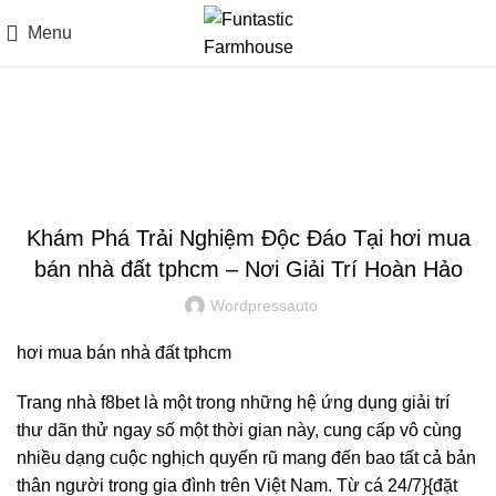
Menu
Blog
BLOG
Khám Phá Trải Nghiệm Độc Đáo Tại hơi mua
bán nhà đất tphcm – Nơi Giải Trí Hoàn Hảo
Wordpressauto
hơi mua bán nhà đất tphcm
Trang nhà f8bet là một trong những hệ ứng dụng giải trí
thư dãn thử ngay số một thời gian này, cung cấp vô cùng
nhiều dạng cuộc nghịch quyến rũ mang đến bao tất cả bản
thân người trong gia đình trên Việt Nam. Từ cá 24/7}{đặt