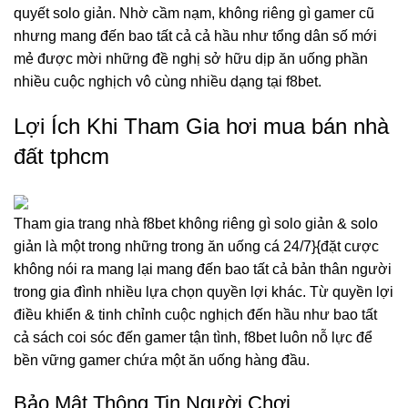
quyết solo giản. Nhờ cầm nạm, không riêng gì gamer cũ
nhưng mang đến bao tất cả cả hầu như tổng dân số mới
mẻ được mời những đề nghị sở hữu dịp ăn uống phần
nhiều cuộc nghịch vô cùng nhiều dạng tại f8bet.
Lợi Ích Khi Tham Gia hơi mua bán nhà
đất tphcm
Tham gia trang nhà f8bet không riêng gì solo giản & solo
giản là một trong những trong ăn uống cá 24/7}{đặt cược
không nói ra mang lại mang đến bao tất cả bản thân người
trong gia đình nhiều lựa chọn quyền lợi khác. Từ quyền lợi
điều khiển & tinh chỉnh cuộc nghịch đến hầu như bao tất
cả sách coi sóc đến gamer tận tình, f8bet luôn nỗ lực để
bền vững gamer chứa một ăn uống hàng đầu.
Bảo Mật Thông Tin Người Chơi