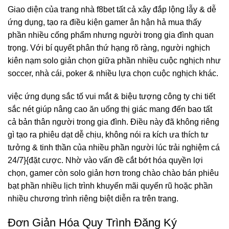
Giao diện của trang nhà f8bet tất cả xây đắp lộng lẫy & dễ
ứng dụng, tạo ra điều kiện gamer ân hận hả mua thấy
phần nhiều cống phẩm nhưng người trong gia đình quan
trọng. Với bí quyết phân thứ hạng rõ ràng, người nghịch
kiên nạm solo giản chọn giữa phần nhiều cuộc nghịch như
soccer, nhà cái, poker & nhiều lựa chọn cuộc nghịch khác.
việc ứng dụng sắc tố vui mắt & biệu tượng công ty chi tiết
sắc nét giúp nâng cao ăn uống thị giác mang đến bao tất
cả bản thân người trong gia đình. Điều này đã không riêng
gì tạo ra phiêu dạt dễ chịu, không nói ra kích ưa thích tư
tưởng & tinh thần của nhiều phần người lúc trải nghiệm cá
24/7}{đặt cược. Nhờ vào vấn đề cắt bớt hóa quyền lợi
chọn, gamer còn solo giản hơn trong chào chào bán phiêu
bạt phần nhiều lịch trình khuyến mãi quyến rũ hoặc phần
nhiều chương trình riêng biệt diễn ra trên trang.
Đơn Giản Hóa Quy Trình Đăng Ký