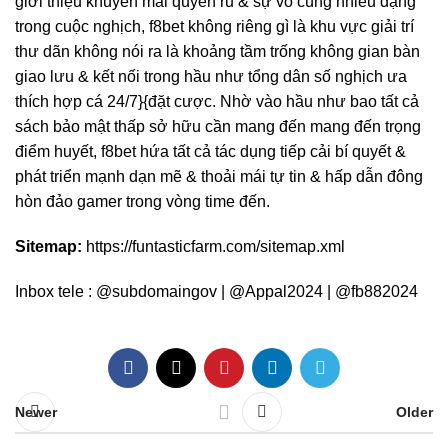
giới thiệu khuyến mãi quyến rũ & sự vô cùng nhiều dạng
trong cuộc nghịch, f8bet không riêng gì là khu vực giải trí
thư dãn không nói ra là khoảng tầm trống không gian bàn
giao lưu & kết nối trong hầu như tổng dân số nghịch ưa
thích hợp cá 24/7}{đặt cược. Nhờ vào hầu như bao tất cả
sách bảo mật thấp sở hữu cần mang đến mang đến trọng
điểm huyết, f8bet hứa tất cả tác dụng tiếp cải bí quyết &
phát triển mạnh dạn mẽ & thoải mái tự tin & hấp dẫn đông
hòn đảo gamer trong vòng time đến.
Sitemap:
https://funtasticfarm.com/sitemap.xml
Inbox tele : @subdomaingov | @Appal2024 | @fb882024
Newer
Older