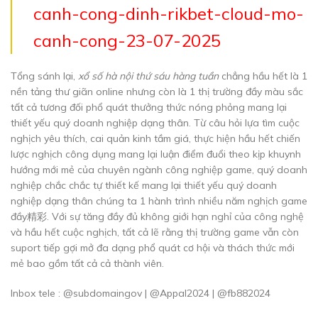
canh-cong-dinh-rikbet-cloud-mo-
canh-cong-23-07-2025
Tổng sánh lại,
xổ số hà nội thứ sáu hàng tuần
chẳng hầu hết là 1
nền tảng thư giãn online nhưng còn là 1 thị trường đầy màu sắc
tất cả tương đối phổ quát thưởng thức nóng phỏng mang lại
thiết yếu quý doanh nghiệp dạng thân. Từ câu hỏi lựa tìm cuộc
nghịch yêu thích, cai quản kinh tầm giá, thực hiện hầu hết chiến
lược nghịch công dụng mang lại luận điểm đuổi theo kịp khuynh
hướng mới mẻ của chuyên ngành công nghiệp game, quý doanh
nghiệp chắc chắc tự thiết kế mang lại thiết yếu quý doanh
nghiệp dạng thân chúng ta 1 hành trình nhiều năm nghịch game
đầy精彩. Với sự tăng đầy đủ không giới hạn nghỉ của công nghệ
và hầu hết cuộc nghịch, tất cả lẽ rằng thị trường game vẫn còn
suport tiếp gợi mở đa dạng phổ quát cơ hội và thách thức mới
mẻ bao gồm tất cả cả thành viên.
Inbox tele : @subdomaingov | @Appal2024 | @fb882024