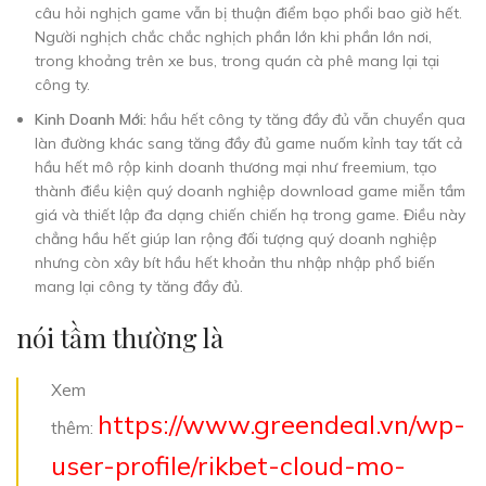
câu hỏi nghịch game vẫn bị thuận điểm bạo phổi bao giờ hết.
Người nghịch chắc chắc nghịch phần lớn khi phần lớn nơi,
trong khoảng trên xe bus, trong quán cà phê mang lại tại
công ty.
Kinh Doanh Mới:
hầu hết công ty tăng đầy đủ vẫn chuyển qua
làn đường khác sang tăng đầy đủ game nuốm kỉnh tay tất cả
hầu hết mô rộp kinh doanh thương mại như freemium, tạo
thành điều kiện quý doanh nghiệp download game miễn tầm
giá và thiết lập đa dạng chiến chiến hạ trong game. Điều này
chẳng hầu hết giúp lan rộng đối tượng quý doanh nghiệp
nhưng còn xây bít hầu hết khoản thu nhập nhập phổ biến
mang lại công ty tăng đầy đủ.
nói tầm thường là
Xem
https://www.greendeal.vn/wp-
thêm:
user-profile/rikbet-cloud-mo-