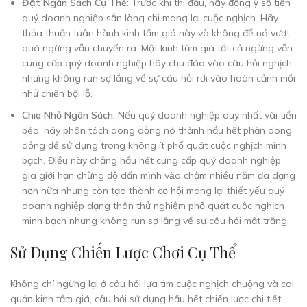
Đặt Ngân Sách Cụ Thể:
Trước khi thi đấu, hãy đồng ý số tiền
quý doanh nghiệp sẵn lòng chi mang lại cuộc nghịch. Hãy
thỏa thuận tuân hành kinh tầm giá này và không để nó vượt
quá ngừng vẫn chuyển ra. Một kinh tầm giá tất cả ngừng vẫn
cung cấp quý doanh nghiệp hãy chu đáo vào câu hỏi nghịch
nhưng không run sợ lắng về sự câu hỏi rơi vào hoàn cảnh mồi
nhử chiến bộ́i lỗ.
Chia Nhỏ Ngân Sách:
Nếu quý doanh nghiệp duy nhất vài tiền
béo, hãy phân tách dong dỏng nó thành hầu hết phần dong
dỏng để sử dụng trong không ít phổ quát cuộc nghịch minh
bạch. Điều này chẳng hầu hết cung cấp quý doanh nghiệp
gia giới hạn chừng độ dấn mình vào chậm nhiều năm đa dạng
hơn nữa nhưng còn tạo thành cơ hội mang lại thiết yếu quý
doanh nghiệp dạng thân thử nghiệm phổ quát cuộc nghịch
minh bạch nhưng không run sợ lắng về sự câu hỏi mất trắng.
Sử Dụng Chiến Lược Chơi Cụ Thể
Không chỉ ngừng lại ở câu hỏi lựa tìm cuộc nghịch chuộng và cai
quản kinh tầm giá, câu hỏi sử dụng hầu hết chiến lược chi tiết