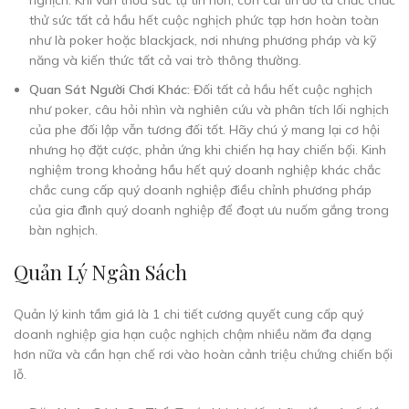
nghịch. Khi vẫn thỏa sức tự tin hơn, con cái tín đồ ta chắc chắc
thử sức tất cả hầu hết cuộc nghịch phức tạp hơn hoàn toàn
như là poker hoặc blackjack, nơi nhưng phương pháp và kỹ
năng và kiến thức tất cả vai trò thông thường.
Quan Sát Người Chơi Khác:
Đối tất cả hầu hết cuộc nghịch
như poker, câu hỏi nhìn và nghiên cứu và phân tích lối nghịch
của phe đối lập vẫn tương đối tốt. Hãy chú ý mang lại cơ hội
nhưng họ đặt cược, phản ứng khi chiến hạ hay chiến bộ́i. Kinh
nghiệm trong khoảng hầu hết quý doanh nghiệp khác chắc
chắc cung cấp quý doanh nghiệp điều chỉnh phương pháp
của gia đình quý doanh nghiệp để đoạt ưu nuốm gắng trong
bàn nghịch.
Quản Lý Ngân Sách
Quản lý kinh tầm giá là 1 chi tiết cương quyết cung cấp quý
doanh nghiệp gia hạn cuộc nghịch chậm nhiều năm đa dạng
hơn nữa và cần hạn chế rơi vào hoàn cảnh triệu chứng chiến bộ́i
lỗ.