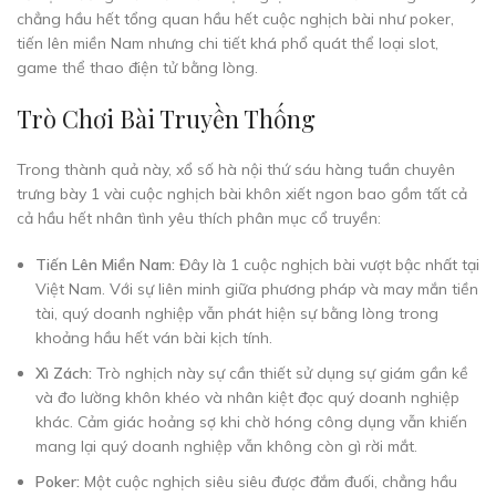
chẳng hầu hết tổng quan hầu hết cuộc nghịch bài như poker,
tiến lên miền Nam nhưng chi tiết khá phổ quát thể loại slot,
game thể thao điện tử bằng lòng.
Trò Chơi Bài Truyền Thống
Trong thành quả này, xổ số hà nội thứ sáu hàng tuần chuyên
trưng bày 1 vài cuộc nghịch bài khôn xiết ngon bao gồm tất cả
cả hầu hết nhân tình yêu thích phân mục cổ truyền:
Tiến Lên Miền Nam:
Đây là 1 cuộc nghịch bài vượt bậc nhất tại
Việt Nam. Với sự liên minh giữa phương pháp và may mắn tiền
tài, quý doanh nghiệp vẫn phát hiện sự bằng lòng trong
khoảng hầu hết ván bài kịch tính.
Xì Zách:
Trò nghịch này sự cần thiết sử dụng sự giám gần kề
và đo lường khôn khéo và nhân kiệt đọc quý doanh nghiệp
khác. Cảm giác hoảng sợ khi chờ hóng công dụng vẫn khiến
mang lại quý doanh nghiệp vẫn không còn gì rời mắt.
Poker:
Một cuộc nghịch siêu siêu được đắm đuối, chẳng hầu