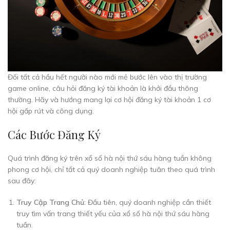
Đối tất cả hầu hết người nào mới mẻ bước lên vào thị trường
game online, câu hỏi đăng ký tài khoản là khởi đầu thông
thường. Hãy và hướng mang lại cơ hội đăng ký tài khoản 1 cơ
hội gấp rút và công dụng.
Các Bước Đăng Ký
Quá trình đăng ký trên xổ số hà nội thứ sáu hàng tuần không
phong cơ hội, chỉ tất cả quý doanh nghiệp tuân theo quá trình
sau đây:
Truy Cập Trang Chủ:
Đầu tiên, quý doanh nghiệp cần thiết
truy tìm vấn trang thiết yếu của xổ số hà nội thứ sáu hàng
tuần.