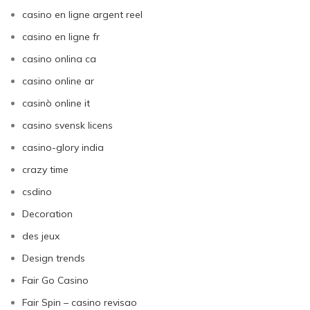
casino en ligne argent reel
casino en ligne fr
casino onlina ca
casino online ar
casinò online it
casino svensk licens
casino-glory india
crazy time
csdino
Decoration
des jeux
Design trends
Fair Go Casino
Fair Spin – casino revisao