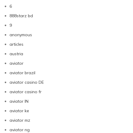
6
888starz bd
9
anonymous
articles
austria
aviator
aviator brazil
aviator casino DE
aviator casino fr
aviator IN
aviator ke
aviator mz
aviator ng