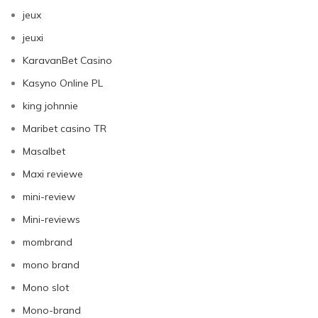
jeux
jeuxi
KaravanBet Casino
Kasyno Online PL
king johnnie
Maribet casino TR
Masalbet
Maxi reviewe
mini-review
Mini-reviews
mombrand
mono brand
Mono slot
Mono-brand