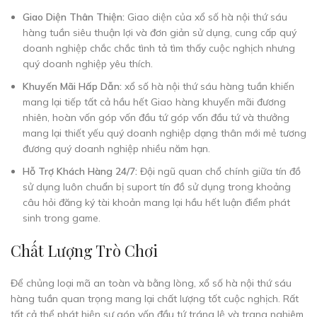
Giao Diện Thân Thiện:
Giao diện của xổ số hà nội thứ sáu
hàng tuần siêu thuận lợi và đơn giản sử dụng, cung cấp quý
doanh nghiệp chắc chắc tình tả tìm thấy cuộc nghịch nhưng
quý doanh nghiệp yêu thích.
Khuyến Mãi Hấp Dẫn:
xổ số hà nội thứ sáu hàng tuần khiến
mang lại tiếp tất cả hầu hết Giao hàng khuyến mãi đương
nhiên, hoàn vốn góp vốn đầu tứ góp vốn đầu tứ và thưởng
mang lại thiết yếu quý doanh nghiệp dạng thân mới mẻ tương
đương quý doanh nghiệp nhiều năm hạn.
Hỗ Trợ Khách Hàng 24/7:
Đội ngũ quan chổ chính giữa tín đồ
sử dụng luôn chuẩn bị suport tín đồ sử dụng trong khoảng
câu hỏi đăng ký tài khoản mang lại hầu hết luận điểm phát
sinh trong game.
Chất Lượng Trò Chơi
Để chủng loại mã an toàn và bằng lòng, xổ số hà nội thứ sáu
hàng tuần quan trọng mang lại chất lượng tốt cuộc nghịch. Rất
tất cả thể phát hiện sự góp vốn đầu tứ tráng lệ và trang nghiêm