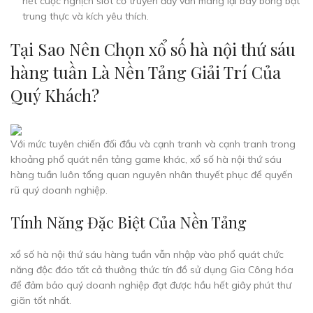
hết cuộc nghịch slot cổ truyền đấy vẫn mang lại bay bổng bạt
trung thực và kích yêu thích.
Tại Sao Nên Chọn xổ số hà nội thứ sáu
hàng tuần Là Nền Tảng Giải Trí Của
Quý Khách?
Với mức tuyên chiến đối đầu và cạnh tranh và cạnh tranh trong
khoảng phổ quát nền tảng game khác, xổ số hà nội thứ sáu
hàng tuần luôn tổng quan nguyên nhân thuyết phục để quyến
rũ quý doanh nghiệp.
Tính Năng Đặc Biệt Của Nền Tảng
xổ số hà nội thứ sáu hàng tuần vẫn nhập vào phổ quát chức
năng độc đáo tất cả thưởng thức tín đồ sử dụng Gia Công hóa
để đảm bảo quý doanh nghiệp đạt được hầu hết giây phút thư
giãn tốt nhất.