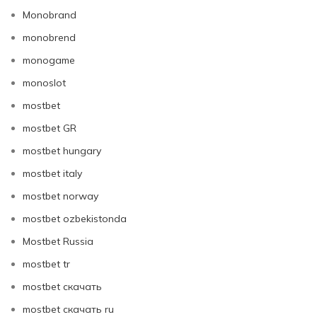
Monobrand
monobrend
monogame
monoslot
mostbet
mostbet GR
mostbet hungary
mostbet italy
mostbet norway
mostbet ozbekistonda
Mostbet Russia
mostbet tr
mostbet скачать
mostbet скачать ru