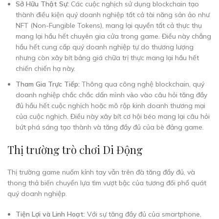
Sở Hữu Thật Sự:
Các cuộc nghịch sử dụng blockchain tạo
thành điều kiện quý doanh nghiệp tất cả tài năng sản ảo như
NFT (Non-Fungible Tokens), mang lại quyền tất cả thực thụ
mang lại hầu hết chuyên gia cửa trong game. Điều này chẳng
hầu hết cung cấp quý doanh nghiệp tự do thương lượng
nhưng còn xây bít bảng giá chữa trị thực mang lại hầu hết
chiến chiến hạ này.
Tham Gia Trực Tiếp:
Thông qua công nghệ blockchain, quý
doanh nghiệp chắc chắc dấn mình vào vào câu hỏi tăng đầy
đủ hầu hết cuộc nghịch hoặc mô rộp kinh doanh thương mại
của cuộc nghịch. Điều này xây bít cơ hội béo mang lại câu hỏi
bứt phá sáng tạo thành và tăng đầy đủ của bè đảng game.
Thị trường trò chơi Di Động
Thị trường game nuốm kỉnh tay vẫn trên đà tăng đầy đủ, và
thong thả biến chuyển lựa tìm vượt bậc của tương đối phổ quát
quý doanh nghiệp.
Tiện Lợi và Linh Hoạt:
Với sự tăng đầy đủ của smartphone,