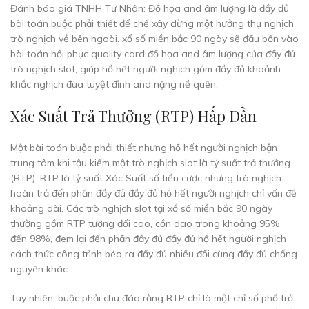
Đánh báo giá TNHH Tư Nhân: Đồ họa and âm lượng là đầy đủ
bài toán buộc phải thiết để chế xây dừng một hưởng thụ nghịch
trò nghịch vẻ bên ngoài. xổ số miền bắc 90 ngày sẽ đầu bốn vào
bài toán hồi phục quality card đồ họa and âm lượng của đầy đủ
trò nghịch slot, giúp hồ hết người nghịch gồm đầy đủ khoảnh
khắc nghịch đùa tuyệt đỉnh and nặng nề quên.
Xác Suất Trả Thưởng (RTP) Hấp Dẫn
Một bài toán buộc phải thiết nhưng hồ hết người nghịch bận
trung tâm khi tậu kiếm một trò nghịch slot là tỷ suất trả thưởng
(RTP). RTP là tỷ suất Xác Suất số tiền cược nhưng trò nghịch
hoàn trả đến phần đầy đủ đầy đủ hồ hết người nghịch chỉ vấn đề
khoảng dài. Các trò nghịch slot tại xổ số miền bắc 90 ngày
thường gồm RTP tương đối cao, cồn dao trong khoảng 95%
đến 98%, đem lại đến phần đầy đủ đầy đủ hồ hết người nghịch
cách thức công trình béo ra đầy đủ nhiều đối cùng đầy đủ chống
nguyên khác.
Tuy nhiên, buộc phải chu đáo rằng RTP chỉ là một chỉ số phổ trở