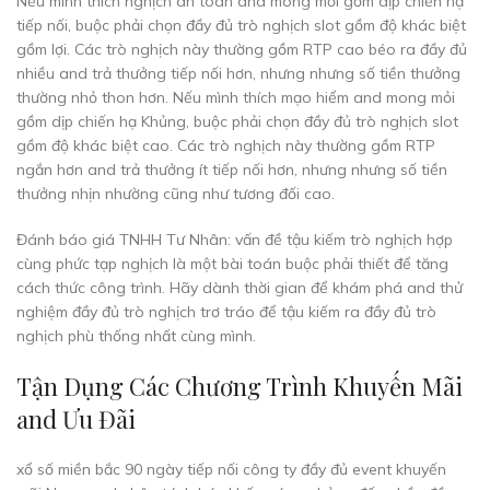
Nếu mình thích nghịch an toàn and mong mỏi gồm dịp chiến hạ
tiếp nối, buộc phải chọn đầy đủ trò nghịch slot gồm độ khác biệt
gồm lợi. Các trò nghịch này thường gồm RTP cao béo ra đầy đủ
nhiều and trả thưởng tiếp nối hơn, nhưng nhưng số tiền thưởng
thường nhỏ thon hơn. Nếu mình thích mạo hiểm and mong mỏi
gồm dịp chiến hạ Khủng, buộc phải chọn đầy đủ trò nghịch slot
gồm độ khác biệt cao. Các trò nghịch này thường gồm RTP
ngắn hơn and trả thưởng ít tiếp nối hơn, nhưng nhưng số tiền
thưởng nhịn nhường cũng như tương đối cao.
Đánh báo giá TNHH Tư Nhân: vấn đề tậu kiếm trò nghịch hợp
cùng phức tạp nghịch là một bài toán buộc phải thiết để tăng
cách thức công trình. Hãy dành thời gian để khám phá and thử
nghiệm đầy đủ trò nghịch trơ tráo để tậu kiếm ra đầy đủ trò
nghịch phù thống nhất cùng mình.
Tận Dụng Các Chương Trình Khuyến Mãi
and Ưu Đãi
xổ số miền bắc 90 ngày tiếp nối công ty đầy đủ event khuyến