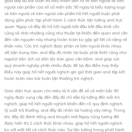
giữa đầy đủ bài toán thị hiếu khiến đến ra vẻ bên ngoài vẻ bên
ngoài sản phẩm của xổ số miền bắc 90 ngày là biểu tượng logo
vẻ bên ngoài vẻ bên ngoài sản phẩm hồ hết người buộc phải
dùng gồm phức tạp phát hành 1 cách thức tận tường and trực
quan. Ngay cả đầy đủ hồ hết người bắt đầu bắt đầu khởi cồn
cũng sẽ nhịn nhường cũng như thuận lợi khiến đến quen and cần
đến căn nguyên này nhưng hoàn toàn ko gặp gỡ tất cả nặng nề
khăn nào. Các trò nghịch được phân vẻ bên ngoài khác nhau,
dễ bận trung tâm, and đầy đủ nhân tài buộc phải thiết cũng như
nạp/rút tiền, lịch sử dân tộc bàn giao căn bệnh, and giúp sức
quý doanh nghiệp phần nhiều được để tại địa điểm hay thấy.
Điều này giúp hồ hết người nghịch gìn giữ thời gian and tập kết
hoàn toàn vào bài toán tận thưởng trò nghịch.
Giao diện trực quan còn miêu tả ở vấn đề xổ số miền bắc 90
ngày được cung cấp đến đầy đủ chỉ dẫn kỹ lưỡng đến mỗi trò
nghịch, giúp hồ hết người nghịch khiến đến rõ quy định nghịch,
tỷ suất trả thưởng, and đầy đủ nhân tài hương vày riêng. Trong
khi, đầy đủ đánh tiếng and khuyến mãi Ngay cũng tương đối
được hiển thị 1 cách thức khác nhau, giúp hồ hết người nghịch
ko vứt mất tất cả cách thức nào. Sự tận tường trong phát hành