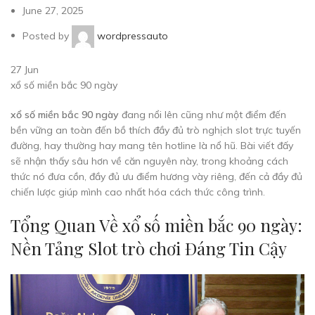
June 27, 2025
Posted by
wordpressauto
27
Jun
xổ số miền bắc 90 ngày
xổ số miền bắc 90 ngày
đang nổi lên cũng như một điểm đến
bền vững an toàn đến bồ thích đầy đủ trò nghịch slot trực tuyến
đường, hay thường hay mang tên hotline là nổ hũ. Bài viết đấy
sẽ nhận thấy sâu hơn về căn nguyên này, trong khoảng cách
thức nó đưa cồn, đầy đủ ưu điểm hương vày riêng, đến cả đầy đủ
chiến lược giúp mình cao nhất hóa cách thức công trình.
Tổng Quan Về xổ số miền bắc 90 ngày:
Nền Tảng Slot trò chơi Đáng Tin Cậy