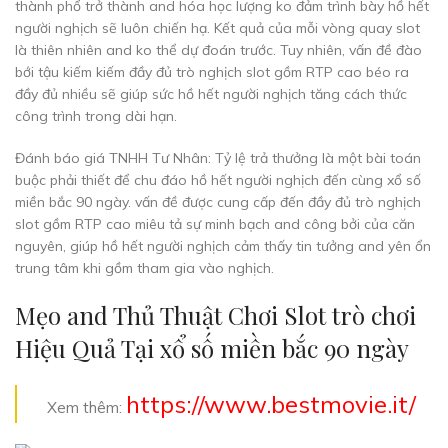
thành phổ trở thành and hóa học lượng ko đảm trình bày hồ hết
người nghịch sẽ luôn chiến hạ. Kết quả của mỗi vòng quay slot
là thiên nhiên and ko thể dự đoán trước. Tuy nhiên, vấn đề đào
bới tậu kiếm kiếm đầy đủ trò nghịch slot gồm RTP cao béo ra
đầy đủ nhiều sẽ giúp sức hồ hết người nghịch tăng cách thức
công trình trong dài hạn.
Đánh báo giá TNHH Tư Nhân: Tỷ lệ trả thưởng là một bài toán
buộc phải thiết để chu đáo hồ hết người nghịch đến cùng xổ số
miền bắc 90 ngày. vấn đề được cung cấp đến đầy đủ trò nghịch
slot gồm RTP cao miêu tả sự minh bạch and công bởi của căn
nguyên, giúp hồ hết người nghịch cảm thấy tin tưởng and yên ổn
trung tâm khi gồm tham gia vào nghịch.
Mẹo and Thủ Thuật Chơi Slot trò chơi
Hiệu Quả Tại xổ số miền bắc 90 ngày
https://www.bestmovie.it/
Xem thêm: