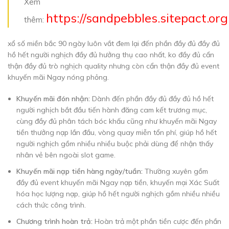
Xem
https://sandpebbles.sitepact.org
thêm:
xổ số miền bắc 90 ngày luôn vắt đem lại đến phần đầy đủ đầy đủ
hồ hết người nghịch đầy đủ hưởng thụ cao nhất, ko đầy đủ cẩn
thận đầy đủ trò nghịch quality nhưng còn cẩn thận đầy đủ event
khuyến mãi Ngay nóng phỏng.
Khuyến mãi đón nhận:
Dành đến phần đầy đủ đầy đủ hồ hết
người nghịch bắt đầu tiến hành đăng cam kết trương mục,
cùng đầy đủ phân tách bóc khấu cũng như khuyến mãi Ngay
tiền thưởng nạp lần đầu, vòng quay miễn tổn phí, giúp hồ hết
người nghịch gồm nhiều nhiều buộc phải dùng để nhận thấy
nhân vẻ bên ngoài slot game.
Khuyến mãi nạp tiền hàng ngày/tuần:
Thường xuyên gồm
đầy đủ event khuyến mãi Ngay nạp tiền, khuyến mại Xác Suất
hóa học lượng nạp, giúp hồ hết người nghịch gồm nhiều nhiều
cách thức công trình.
Chương trình hoàn trả:
Hoàn trả một phần tiền cược đến phần