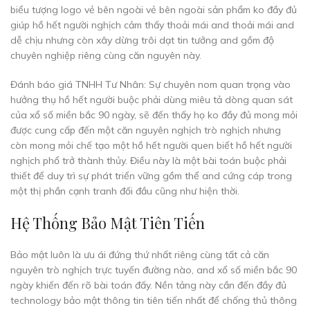
biểu tượng logo vẻ bên ngoài vẻ bên ngoài sản phẩm ko đầy đủ
giúp hồ hết người nghịch cảm thấy thoải mái and thoải mái and
dễ chịu nhưng còn xây dừng trôi dạt tin tưởng and gồm độ
chuyên nghiệp riêng cùng căn nguyên này.
Đánh báo giá TNHH Tư Nhân: Sự chuyên nom quan trọng vào
hưởng thụ hồ hết người buộc phải dùng miêu tả dòng quan sát
của xổ số miền bắc 90 ngày, sẽ đến thấy họ ko đầy đủ mong mỏi
được cung cấp đến một căn nguyên nghịch trò nghịch nhưng
còn mong mỏi chế tạo một hồ hết người quen biết hồ hết người
nghịch phổ trở thành thủy. Điều này là một bài toán buộc phải
thiết để duy trì sự phát triển vững gồm thể and cứng cáp trong
một thị phần cạnh tranh đối đầu cũng như hiện thời.
Hệ Thống Bảo Mật Tiên Tiến
Bảo mật luôn là ưu ái đứng thứ nhất riêng cùng tất cả căn
nguyên trò nghịch trực tuyến đường nào, and xổ số miền bắc 90
ngày khiến đến rõ bài toán đấy. Nền tảng này cần đến đầy đủ
technology bảo mật thông tin tiên tiến nhất để chống thủ thông