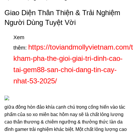
Giao Diện Thân Thiện & Trải Nghiệm
Người Dùng Tuyệt Vời
Xem
https://toviandmollyvietnam.com/
thêm:
kham-pha-the-gioi-giai-tri-dinh-cao-
tai-gem88-san-choi-dang-tin-cay-
nhat-53-2025/
giữa đông hòn đảo khía cạnh chú trọng cống hiến vào tác
phẩm của so xo miên bac hôm nay sẽ là chất lỏng lượng
cao thân thương & chiêm ngưỡng & thưởng thức làn da
đình gamer trải nghiệm khác biệt. Một chất lỏng lượng cao