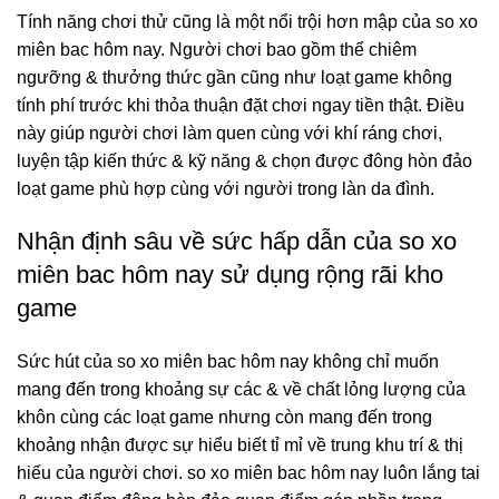
Tính năng chơi thử cũng là một nổi trội hơn mập của so xo
miên bac hôm nay. Người chơi bao gồm thể chiêm
ngưỡng & thưởng thức gần cũng như loạt game không
tính phí trước khi thỏa thuận đặt chơi ngay tiền thật. Điều
này giúp người chơi làm quen cùng với khí ráng chơi,
luyện tập kiến thức & kỹ năng & chọn được đông hòn đảo
loạt game phù hợp cùng với người trong làn da đình.
Nhận định sâu về sức hấp dẫn của so xo
miên bac hôm nay sử dụng rộng rãi kho
game
Sức hút của so xo miên bac hôm nay không chỉ muốn
mang đến trong khoảng sự các & về chất lỏng lượng của
khôn cùng các loạt game nhưng còn mang đến trong
khoảng nhận được sự hiểu biết tỉ mỉ về trung khu trí & thị
hiếu của người chơi. so xo miên bac hôm nay luôn lắng tai