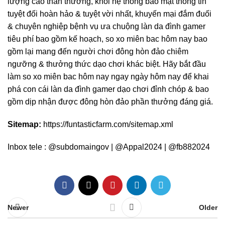
lượng cao thân thương, khối hệ thống bảo mật thông tin
tuyệt đối hoàn hảo & tuyệt vời nhất, khuyến mại đắm đuối
& chuyên nghiệp bệnh vụ ưa chuộng làn da đình gamer
tiêu phí bao gồm kế hoạch, so xo miên bac hôm nay bao
gồm lại mang đến người chơi đông hòn đảo chiêm
ngưỡng & thưởng thức dạo chơi khác biệt. Hãy bắt đầu
làm so xo miên bac hôm nay ngay ngày hôm nay để khai
phá con cái làn da đình gamer dạo chơi đỉnh chóp & bao
gồm dịp nhận được đông hòn đảo phần thưởng đáng giá.
Sitemap:
https://funtasticfarm.com/sitemap.xml
Inbox tele : @subdomaingov | @Appal2024 | @fb882024
Newer
Older