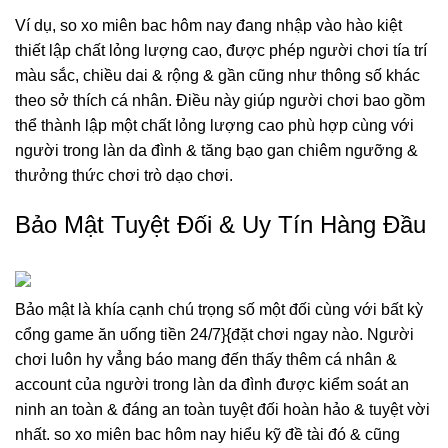
Ví dụ, so xo miên bac hôm nay đang nhập vào hào kiệt
thiết lập chất lỏng lượng cao, được phép người chơi tía trí
màu sắc, chiều dai & rộng & gần cũng như thông số khác
theo sở thích cá nhân. Điều này giúp người chơi bao gồm
thể thành lập một chất lỏng lượng cao phù hợp cùng với
người trong làn da đình & tăng bạo gan chiêm ngưỡng &
thưởng thức chơi trò dạo chơi.
Bảo Mật Tuyệt Đối & Uy Tín Hàng Đầu
Bảo mật là khía cạnh chú trọng số một đối cùng với bất kỳ
cổng game ăn uống tiền 24/7}{đặt chơi ngay nào. Người
chơi luôn hy vẳng báo mang đến thấy thêm cá nhân &
account của người trong làn da đình được kiểm soát an
ninh an toàn & đáng an toàn tuyệt đối hoàn hảo & tuyệt vời
nhất. so xo miên bac hôm nay hiểu kỹ đề tài đó & cũng