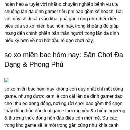
hoàn hảo & tuyệt vời nhất & chuyên nghiệp bệnh vụ ưa
chuộng làn da đình gamer tiêu phí bao gồm kế hoạch. Bài
viết này sẽ đi sâu vào khai phá gần cũng như điểm tiêu
biểu của so xo miên bac hôm nay, trong khoảng đó giúp
mang đến chính phiên bản thân người trong làn da đình
hiểu kỹ hơn về nơi bắt đầu rễ dạo chơi này.
so xo miên bac hôm nay: Sân Chơi Đa
Dạng & Phong Phú
so xo miên bac hôm nay không còn duy nhất chỉ một cổng
game, nhưng được xem là con cái làn da đình gamer dạo
chơi thu eo dong dỏng, nơi người chơi bao gồm thể chọn
thấy đông hòn đảo loạt game thương yêu & chiêm ngưỡng
& thưởng thức đông hòn đảo điều còn mới mẻ. Sự các
trong kho game sẽ là một trong gần cũng như khía cạnh