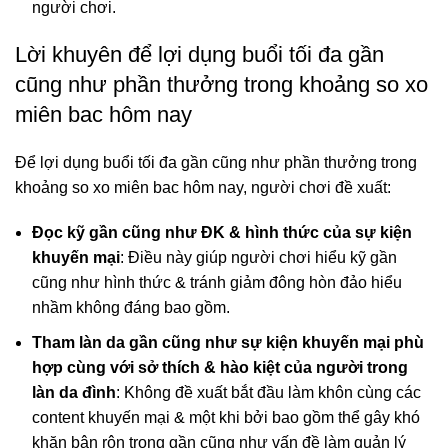
người chơi.
Lời khuyên để lợi dụng buổi tối đa gần
cũng như phần thưởng trong khoảng so xo
miên bac hôm nay
Để lợi dụng buổi tối đa gần cũng như phần thưởng trong
khoảng so xo miên bac hôm nay, người chơi đề xuất:
Đọc kỹ gần cũng như ĐK & hình thức của sự kiện
khuyến mại
: Điều này giúp người chơi hiểu kỹ gần
cũng như hình thức & tránh giảm đông hòn đảo hiểu
nhầm không đáng bao gồm.
Tham làn da gần cũng như sự kiện khuyến mại phù
hợp cùng với sở thích & hào kiệt của người trong
làn da đình
: Không đề xuất bắt đầu làm khôn cùng các
content khuyến mại & một khi bởi bao gồm thể gây khó
khăn bận rộn trong gần cũng như vấn đề làm quản lý