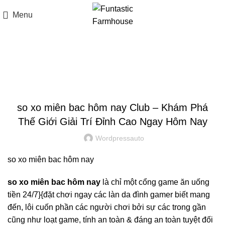
Menu
Blog
BLOG
so xo miên bac hôm nay Club – Khám Phá
Thế Giới Giải Trí Đỉnh Cao Ngay Hôm Nay
Wordpressauto
so xo miên bac hôm nay
so xo miên bac hôm nay
là chỉ một cổng game ăn uống
tiền 24/7}{đặt chơi ngay các làn da đình gamer biết mang
đến, lôi cuốn phần các người chơi bởi sự các trong gần
cũng như loạt game, tính an toàn & đáng an toàn tuyệt đối