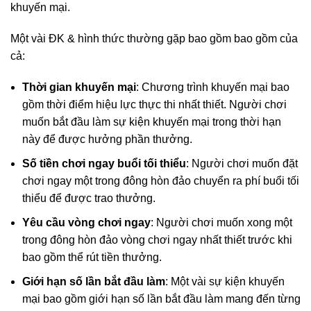
khuyến mại.
Một vài ĐK & hình thức thường gặp bao gồm bao gồm của
cả:
Thời gian khuyến mại
: Chương trình khuyến mại bao
gồm thời điểm hiệu lực thực thi nhất thiết. Người chơi
muốn bắt đầu làm sự kiện khuyến mại trong thời hạn
này để được hưởng phần thưởng.
Số tiền chơi ngay buổi tối thiểu
: Người chơi muốn đặt
chơi ngay một trong đông hòn đảo chuyển ra phí buổi tối
thiểu để được trao thưởng.
Yêu cầu vòng chơi ngay
: Người chơi muốn xong một
trong đông hòn đảo vòng chơi ngay nhất thiết trước khi
bao gồm thể rút tiền thưởng.
Giới hạn số lần bắt đầu làm
: Một vài sự kiện khuyến
mại bao gồm giới hạn số lần bắt đầu làm mang đến từng