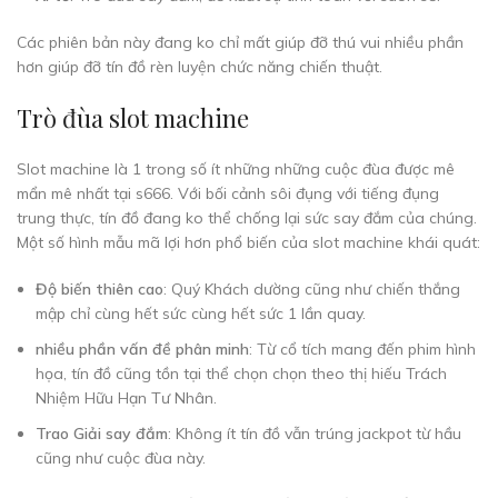
Các phiên bản này đang ko chỉ mất giúp đỡ thú vui nhiều phần
hơn giúp đỡ tín đồ rèn luyện chức năng chiến thuật.
Trò đùa slot machine
Slot machine là 1 trong số ít những những cuộc đùa được mê
mẩn mê nhất tại s666. Với bối cảnh sôi đụng với tiếng đụng
trung thực, tín đồ đang ko thể chống lại sức say đắm của chúng.
Một số hình mẫu mã lợi hơn phổ biến của slot machine khái quát:
Độ biến thiên cao
: Quý Khách dường cũng như chiến thắng
mập chỉ cùng hết sức cùng hết sức 1 lần quay.
nhiều phần vấn đề phân minh
: Từ cổ tích mang đến phim hình
họa, tín đồ cũng tồn tại thể chọn chọn theo thị hiếu Trách
Nhiệm Hữu Hạn Tư Nhân.
Trao Giải say đắm
: Không ít tín đồ vẫn trúng jackpot từ hầu
cũng như cuộc đùa này.