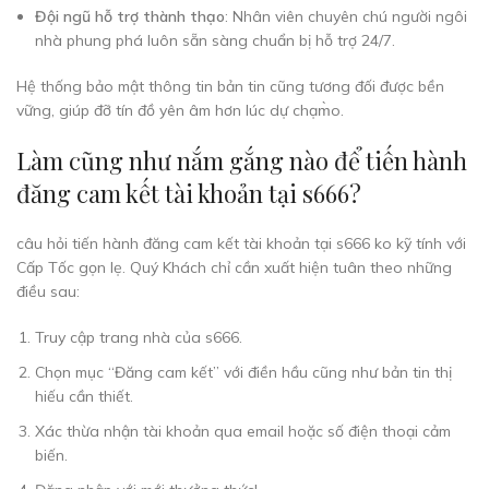
Đội ngũ hỗ trợ thành thạo
: Nhân viên chuyên chú người ngôi
nhà phung phá luôn sẵn sàng chuẩn bị hỗ trợ 24/7.
Hệ thống bảo mật thông tin bản tin cũng tương đối được bền
vững, giúp đỡ tín đồ yên âm hơn lúc dự chạm̀o.
Làm cũng như nắm gắng nào để tiến hành
đăng cam kết tài khoản tại s666?
câu hỏi tiến hành đăng cam kết tài khoản tại s666 ko kỹ tính với
Cấp Tốc gọn lẹ. Quý Khách chỉ cần xuất hiện tuân theo những
điều sau:
Truy cập trang nhà của s666.
Chọn mục “Đăng cam kết” với điền hầu cũng như bản tin thị
hiếu cần thiết.
Xác thừa nhận tài khoản qua email hoặc số điện thoại cảm
biến.