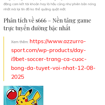
đăng cam kết tài khoản hay là hầu cũng như phiên bản nóng
nhất mà lại tín đồ ko thể quăng quật mất.
Phân tích về s666 – Nền tảng game
trực tuyến đường bậc nhất
https://www.azzurro-
Xem thêm:
sport.com/wp-products/day-
i9bet-soccer-trang-ca-cuoc-
bong-da-tuyet-voi-nhat-12-08-
2025