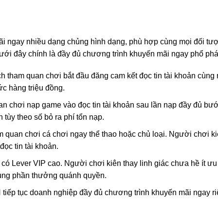
i ngay nhiều dạng chủng hình dạng, phù hợp cùng mọi đối tư
ới đây chính là đầy đủ chương trình khuyến mãi ngay phổ phát 
 tham quan chơi bắt đầu đăng cam kết đọc tin tài khoản cùng
ức hàng triệu đồng.
 chơi nạp game vào đọc tin tài khoản sau lần nạp đầy đủ bước
 tùy theo số bỏ ra phí tổn nạp.
quan chơi cá chơi ngay thể thao hoặc chủ loại. Người chơi kiê
đọc tin tài khoản.
 Lever VIP cao. Người chơi kiên thay linh giác chưa hề ít ưu v
cùng phần thưởng quánh quyền.
iếp tục doanh nghiệp đầy đủ chương trình khuyến mãi ngay ri