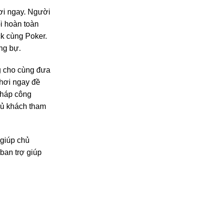
ơi ngay. Người
i hoàn toàn
ck cùng Poker.
ng bự.
g cho cùng đưa
chơi ngay đề
pháp công
chủ khách tham
 giúp chủ
ban trợ giúp