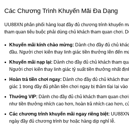
Các Chương Trình Khuyến Mãi Đa Dạng
UU88XN phân phối hàng loạt đầy đủ chương trình khuyến mã
tham quan tiêu buộc phải dùng chủ khách tham quan chơi. Dư
Khuyến mãi kính chào mừng:
Dành cho đầy đủ chủ khách
đầu. Người chơi kiên thay linh giác tiền thưởng lên đến m
Khuyến mãi nạp lại:
Dành cho đầy đủ chủ khách tham quan
Người chơi kiên thay linh giác tỷ suất tiền thưởng nhất định
Hoàn trả tiền chơi ngay:
Dành cho đầy đủ chủ khách tham 
giác 1 trong đầy đủ phần tiền chơi ngay bị thảm tíại lại vào 
Thưởng VIP:
Dành cho đầy đủ chủ khách tham quan chơi có
như tiền thưởng nhích cao hơn, hoàn trả nhích cao hơn, 
Các chương trình khuyến mãi ngay riêng biệt:
UU88XN t
ngày đầy đủ chương trình bự hoặc hàng dịp nghỉ lễ.