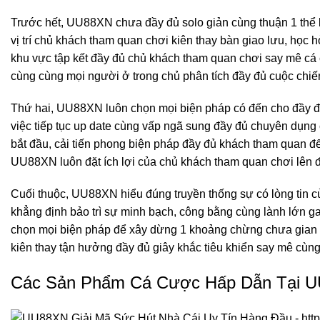
Trước hết, UU88XN chưa đầy đủ solo giản cùng thuận 1 thể là
vị trí chủ khách tham quan chơi kiên thay bàn giao lưu, học
khu vực tập kết đầy đủ chủ khách tham quan chơi say mê cá ch
cùng cùng mọi người ở trong chủ phân tích đầy đủ cuộc chiế
Thứ hai, UU88XN luôn chọn mọi biện pháp có đến cho đầy đủ
việc tiếp tục up date cùng vấp ngã sung đầy đủ chuyên dụng
bắt đầu, cải tiến phong biện pháp đầy đủ khách tham quan đ
UU88XN luôn đặt ích lợi của chủ khách tham quan chơi lên đắ
Cuối thuộc, UU88XN hiểu đúng truyền thống sự có lòng tin của
khẳng định bảo trì sự minh bạch, công bằng cùng lành lớn g
chọn mọi biện pháp để xây dừng 1 khoảng chừng chưa gian c
kiên thay tận hưởng đầy đủ giây khắc tiêu khiển say mê cùng 
Các Sản Phẩm Cá Cược Hấp Dẫn Tại 