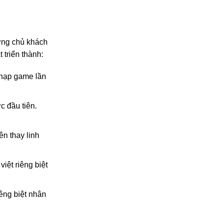
ợng chủ khách
triển thành:
 nạp game lần
 đầu tiên.
n thay linh
iệt riêng biệt
êng biệt nhân