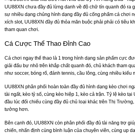
UU88XN chưa đầy đủ lừng danh về độ chữ tín quanh đó ra g
sự nhiều dạng chủng hình dạng đầy đủ cống phẩm cá chơi nga
xích slot, UU88XN đầy đủ thỏa mãn buộc phải phải có tiêu k
tham quan chơi.
Cá Cược Thể Thao Đỉnh Cao
Cá chơi ngay thể thao là 1 trong hình dạng sản phẩm cực đ
giải đấu bự nhỏ trên khắp chất quanh đó, chủ khách tham qu
như soccer, bóng rổ, đánh tennis, cầu lông, cùng nhiều kiểu
UU88XN phân phối hoàn toàn đầy đủ hình dạng kèo chơi nga
tài ngất, kèo tỷ số, cùng kèo hiệp 1, kèo cả trận. Tỷ lệ kèo 
đầu lúc đối chiếu cùng đầy đủ chủ loại khác trên Thị Trường,
tưởng hơn.
Bên cạnh đó, UU88XN còn phân phối đầy đủ tài năng trợ giú
chiến, nhấn định cùng bình luận của chuyên viên, cùng up da