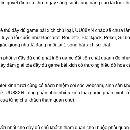
 tin quyết định cá chơi ngay sáng suốt cùng nâng cao tài lộc c
ê thú đầy đủ game bài xích chủ loại, UU88XN chắc sẽ chưa l
 tuyến lôi cuốn như Baccarat, Roulette, Blackjack, Poker, Sicb
ác giống như là đang ngồi tại 1 sòng bài xích sự thật.
phối vị đầy đủ chủ phát triển game đắt tiền chất quanh đó như
ày đảm giải tỏa đầy đủ game bài xích có thương hiệu đồ họa cá
aler xinh tươi cùng có trách nhiệm coi sóc webcam, sinh sản 
ê. UU88XN cũng phân phối nhiều kiểu loại game phân minh c
 của từng chủ khách tham quan chơi.
t vời nhất cho đầy đủ chủ khách tham quan chơi buộc phải quan 