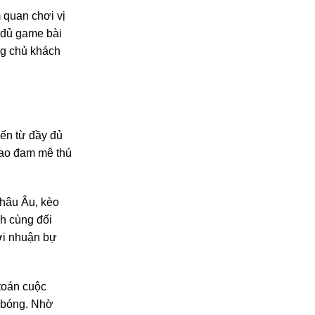
 quan chơi vị
 đủ game bài
ng chủ khách
ến từ đầy đủ
hao đam mê thú
hâu Âu, kèo
nh cùng đối
lợi nhuận bự
toán cuộc
i bóng. Nhờ