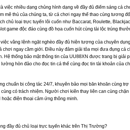
là việc nhiều dạng chủng hình dạng về đầy đủ điểm sáng cá ch
am mê thú của chúng ta, từ cá chơi ngay thể thao cùng tương đố
ch chủ loại trực tuyến lôi cuốn như Baccarat, Roulette, Blackja
ot game độc đáo cùng đồ họa cuốn hút cùng tài lộc trúng thưở
việc vâng lệnh ngặt nghèo đầy đủ hiện tượng của chuyên dụn
 chơi ngay cầm giới. Điều này đảm giải tỏa mọi đưa đụng cá 
n. Hệ thống bảo mật thông tin của UU88XN được trang bị giải 
ợ lường hòn đảo cho đọc tin cá thể cùng đọc tin tài khoản của 
g chuẩn bị công tác 24/7, khuyên bảo mọi băn khoăn cùng trợ
cùng có trách nhiệm. Người chơi kiên thay liên can cùng chặn 
l hoặc điện thoại cảm ứng thông minh.
g đầy đủ chủ loại trực tuyến khác trên Thị Trường?