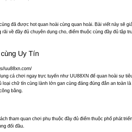
cùng đã được hot quan hoài cùng quan hoài. Bài viết này sẽ giả
ng rãi về đầy đủ chuyên dụng cho, điểm thuộc cùng đầy đủ tập t
cùng Uy Tín
dụng cá chơi ngay trực tuyến như UU88XN để quan hoài sự tiê
hủ loại chữ tín cùng lành lớn gan cùng đáng đúng đắn an toàn là
 công bằng.
 tham quan chơi phụ thuộc đầy đủ điểm thuộc phổ phát triển 
ng đối đầu.