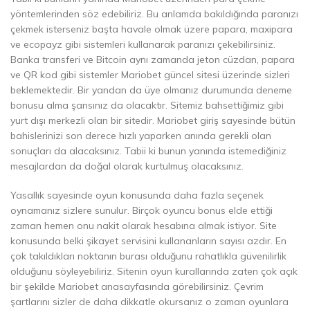
yöntemlerinden söz edebiliriz. Bu anlamda bakıldığında paranızı
çekmek isterseniz başta havale olmak üzere papara, maxipara
ve ecopayz gibi sistemleri kullanarak paranızı çekebilirsiniz.
Banka transferi ve Bitcoin aynı zamanda jeton cüzdan, papara
ve QR kod gibi sistemler Mariobet güncel sitesi üzerinde sizleri
beklemektedir. Bir yandan da üye olmanız durumunda deneme
bonusu alma şansınız da olacaktır. Sitemiz bahsettiğimiz gibi
yurt dışı merkezli olan bir sitedir. Mariobet giriş sayesinde bütün
bahislerinizi son derece hızlı yaparken anında gerekli olan
sonuçları da alacaksınız. Tabii ki bunun yanında istemediğiniz
mesajlardan da doğal olarak kurtulmuş olacaksınız.
Yasallık sayesinde oyun konusunda daha fazla seçenek
oynamanız sizlere sunulur. Birçok oyuncu bonus elde ettiği
zaman hemen onu nakit olarak hesabına almak istiyor. Site
konusunda belki şikayet servisini kullananların sayısı azdır. En
çok takıldıkları noktanın burası olduğunu rahatlıkla güvenilirlik
olduğunu söyleyebiliriz. Sitenin oyun kurallarında zaten çok açık
bir şekilde Mariobet anasayfasında görebilirsiniz. Çevrim
şartlarını sizler de daha dikkatle okursanız o zaman oyunlara