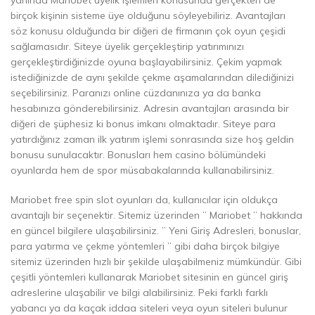
birçok kişinin sisteme üye olduğunu söyleyebiliriz. Avantajları
söz konusu olduğunda bir diğeri de firmanın çok oyun çeşidi
sağlamasıdır. Siteye üyelik gerçekleştirip yatırımınızı
gerçekleştirdiğinizde oyuna başlayabilirsiniz. Çekim yapmak
istediğinizde de aynı şekilde çekme aşamalarından dilediğinizi
seçebilirsiniz. Paranızı online cüzdanınıza ya da banka
hesabınıza gönderebilirsiniz. Adresin avantajları arasında bir
diğeri de şüphesiz ki bonus imkanı olmaktadır. Siteye para
yatırdığınız zaman ilk yatırım işlemi sonrasında size hoş geldin
bonusu sunulacaktır. Bonusları hem casino bölümündeki
oyunlarda hem de spor müsabakalarında kullanabilirsiniz.
Mariobet free spin slot oyunları da, kullanıcılar için oldukça
avantajlı bir seçenektir. Sitemiz üzerinden ” Mariobet ” hakkında
en güncel bilgilere ulaşabilirsiniz. ” Yeni Giriş Adresleri, bonuslar,
para yatırma ve çekme yöntemleri ” gibi daha birçok bilgiye
sitemiz üzerinden hızlı bir şekilde ulaşabilmeniz mümkündür. Gibi
çeşitli yöntemleri kullanarak Mariobet sitesinin en güncel giriş
adreslerine ulaşabilir ve bilgi alabilirsiniz. Peki farklı farklı
yabancı ya da kaçak iddaa siteleri veya oyun siteleri bulunur