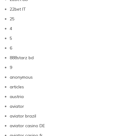
22bet IT
25
4
5
6
888starz bd
9
anonymous
articles
austria
aviator
aviator brazil
aviator casino DE
aviator casino fr