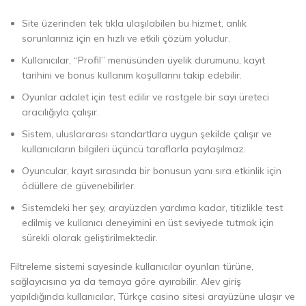
Site üzerinden tek tıkla ulaşılabilen bu hizmet, anlık
sorunlarınız için en hızlı ve etkili çözüm yoludur.
Kullanıcılar, “Profil” menüsünden üyelik durumunu, kayıt
tarihini ve bonus kullanım koşullarını takip edebilir.
Oyunlar adalet için test edilir ve rastgele bir sayı üreteci
aracılığıyla çalışır.
Sistem, uluslararası standartlara uygun şekilde çalışır ve
kullanıcıların bilgileri üçüncü taraflarla paylaşılmaz.
Oyuncular, kayıt sırasında bir bonusun yanı sıra etkinlik için
ödüllere de güvenebilirler.
Sistemdeki her şey, arayüzden yardıma kadar, titizlikle test
edilmiş ve kullanıcı deneyimini en üst seviyede tutmak için
sürekli olarak geliştirilmektedir.
Filtreleme sistemi sayesinde kullanıcılar oyunları türüne,
sağlayıcısına ya da temaya göre ayırabilir. Alev giriş
yapıldığında kullanıcılar, Türkçe casino sitesi arayüzüne ulaşır ve