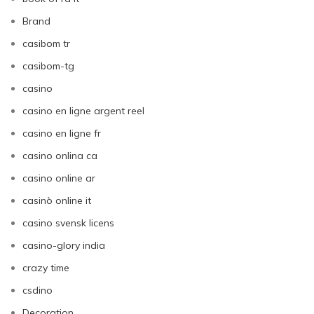
Brand
casibom tr
casibom-tg
casino
casino en ligne argent reel
casino en ligne fr
casino onlina ca
casino online ar
casinò online it
casino svensk licens
casino-glory india
crazy time
csdino
Decoration