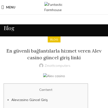
MENU
Blog
BLOG
En güvenli bağlantılarla hizmet veren Alev
casino güncel giriş linki
Zmattcomputers
Content
Alevcasino Güncel Giriş