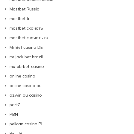
Mostbet Russia
mostbet tr
mostbet скачать
mostbet скачать ru
Mr Bet casino DE
mr jack bet brazil
mx-bbrbet-casino
online casino
online casino au
ozwin au casino
part7
PBN
pelican casino PL
Pin UP