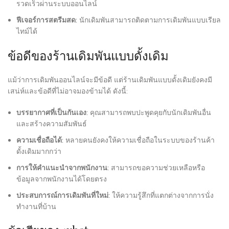
รวดเร็วผ่านระบบออนไลน์
ฟีเจอร์การสตรีมสด:
นักเดิมพันสามารถติดตามการเดิมพันแบบเรียล
ไทม์ได้
ข้อดีของร้านเดิมพันแบบดั้งเดิม
แม้ว่าการเดิมพันออนไลน์จะมีข้อดี แต่ร้านเดิมพันแบบดั้งเดิมยังคงมี
เสน่ห์และข้อดีที่ไม่อาจมองข้ามได้ ดังนี้:
บรรยากาศที่เป็นกันเอง:
คุณสามารถพบปะพูดคุยกับนักเดิมพันอื่น
และสร้างความสัมพันธ์
ความเชื่อถือได้:
หลายคนยังคงให้ความเชื่อถือในระบบของร้านค้า
ดั้งเดิมมากกว่า
การให้คำแนะนำจากพนักงาน:
สามารถขอความช่วยเหลือหรือ
ข้อมูลจากพนักงานได้โดยตรง
ประสบการณ์การเดิมพันที่ใหม่:
ให้ความรู้สึกที่แตกต่างจากการนั่ง
ทำงานที่บ้าน