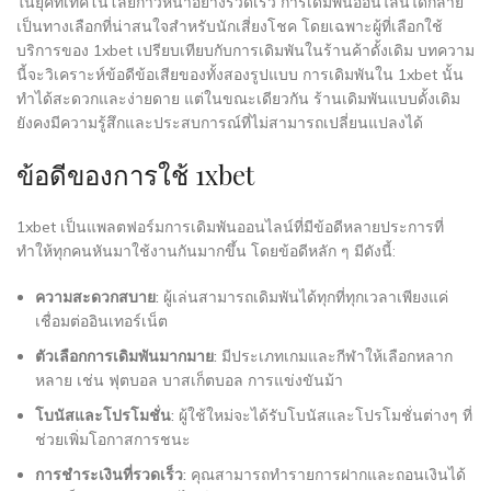
ในยุคที่เทคโนโลยีก้าวหน้าอย่างรวดเร็ว การเดิมพันออนไลน์ได้กลาย
เป็นทางเลือกที่น่าสนใจสำหรับนักเสี่ยงโชค โดยเฉพาะผู้ที่เลือกใช้
บริการของ 1xbet เปรียบเทียบกับการเดิมพันในร้านค้าดั้งเดิม บทความ
นี้จะวิเคราะห์ข้อดีข้อเสียของทั้งสองรูปแบบ การเดิมพันใน 1xbet นั้น
ทำได้สะดวกและง่ายดาย แต่ในขณะเดียวกัน ร้านเดิมพันแบบดั้งเดิม
ยังคงมีความรู้สึกและประสบการณ์ที่ไม่สามารถเปลี่ยนแปลงได้
ข้อดีของการใช้ 1xbet
1xbet เป็นแพลตฟอร์มการเดิมพันออนไลน์ที่มีข้อดีหลายประการที่
ทำให้ทุกคนหันมาใช้งานกันมากขึ้น โดยข้อดีหลัก ๆ มีดังนี้:
ความสะดวกสบาย:
ผู้เล่นสามารถเดิมพันได้ทุกที่ทุกเวลาเพียงแค่
เชื่อมต่ออินเทอร์เน็ต
ตัวเลือกการเดิมพันมากมาย:
มีประเภทเกมและกีฬาให้เลือกหลาก
หลาย เช่น ฟุตบอล บาสเก็ตบอล การแข่งขันม้า
โบนัสและโปรโมชั่น:
ผู้ใช้ใหม่จะได้รับโบนัสและโปรโมชั่นต่างๆ ที่
ช่วยเพิ่มโอกาสการชนะ
การชำระเงินที่รวดเร็ว:
คุณสามารถทำรายการฝากและถอนเงินได้