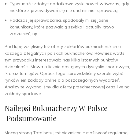
Typer może zdobyć dodatkowe zyski nawet wówczas, gdy
niektóre z przewidywań się nie und nimmer sprawdzą.
Podczas jej sprawdzania, spodobały mi się jasne
komunikaty, które pozwalają szybko i actually łatwo
zrozumieć, np.
Pod lupę wzięliśmy też oferty zakładów bukmacherskich u
każdego z legalnych polskich bukmacherów. Również watts
tym przypadku interesowało nas kilka istotnych punktów
działalności. Mowa o liczbie dostępnych dyscyplin sportowych,
ik oraz turniejów. Oprócz tego, sprawdziliśmy szeroki wybór
rynków em zakłady online dla poszczególnych wydarzeń.
Analizy te wykonaliśmy dla oferty przedmeczowej oraz live na
zakłady sportowe.
Najlepsi Bukmacherzy W Polsce –
Podsumowanie
Mocną stroną Totalbetu jest niezmiennie możliwość regularnej