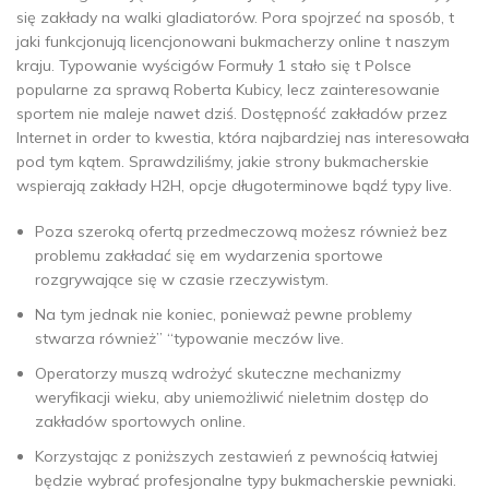
się zakłady na walki gladiatorów. Pora spojrzeć na sposób, t
jaki funkcjonują licencjonowani bukmacherzy online t naszym
kraju. Typowanie wyścigów Formuły 1 stało się t Polsce
popularne za sprawą Roberta Kubicy, lecz zainteresowanie
sportem nie maleje nawet dziś. Dostępność zakładów przez
Internet in order to kwestia, która najbardziej nas interesowała
pod tym kątem. Sprawdziliśmy, jakie strony bukmacherskie
wspierają zakłady H2H, opcje długoterminowe bądź typy live.
Poza szeroką ofertą przedmeczową możesz również bez
problemu zakładać się em wydarzenia sportowe
rozgrywające się w czasie rzeczywistym.
Na tym jednak nie koniec, ponieważ pewne problemy
stwarza również” “typowanie meczów live.
Operatorzy muszą wdrożyć skuteczne mechanizmy
weryfikacji wieku, aby uniemożliwić nieletnim dostęp do
zakładów sportowych online.
Korzystając z poniższych zestawień z pewnością łatwiej
będzie wybrać profesjonalne typy bukmacherskie pewniaki.