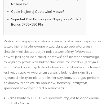
Najlepszy?
Gdzie Najlepiej Obstawiać Mecze?
Superbet Kod Promocyjny: Najwyższy Added
Bonus 3755+350 Pln
Wybierając najlepsze zakłady bukmacherskie, warto sprawdzić
wszystkie rynki oferowane przez danego operatora, jeśli
chcecie mieć dostęp do jak najszerszej oferty. Wówczas
nawet, jeśli będziecie chcieli postawić coś niestandardowego,
to wybrany przez was bukmacher wam to umożliwi. Jednym z
warunków koniecznych do obstawiania zakładów sportowych
jest rejestracja w wybranym serwisie bukmacherskim. Bez
rejestracji nie tylko nie und nimmer uzyskamy dostępu perform
zakładów, ale także do bonusów, transmisji, statystyk i
spersonalizowanych ofert bukmachera.
Załóż konto w ETOTO we sprawdź, czy jest to odpowiedni
buk dla Ciebie.