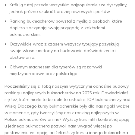
Królują tutaj przede wszystkim najpopularniejsze dyscypliny,
jednak próżno szukać bardziej niszowych sportów.
Ranking bukmacherów powstał z myślą o osobach, które
dopiero zaczynają swoją przygodę z zakładami
bukmacherskimi.
Oczywiście wraz z czasem wszyscy typujący pozyskują
swoje własne metody na budowanie doświadczenia i
obstawiania.
Głównym magnesem dla typerów są rozgrywki
międzynarodowe oraz polska liga.
Podzieliliśmy się z Tobą naszymi wytycznymi odnośnie budowy
rankingu najlepszych bukmacherów na 2025 rok. Dowiedziałeś
się też, które marki to be able to aktualni TOP bukmacherzy nad
Wisłą. Dlaczego kursy bukmacherskie były dla nas ngakl ważne
w momencie, gdy tworzyliśmy nasz ranking najlepszych w
Polsce bukmacherów online? Wyższy kurs mhh konkretną opcję
u jednego bukmachera pozwoli nam wygrać więcej po
postawieniu em opcję, aniżeli niższy kurs u innego bukmachera