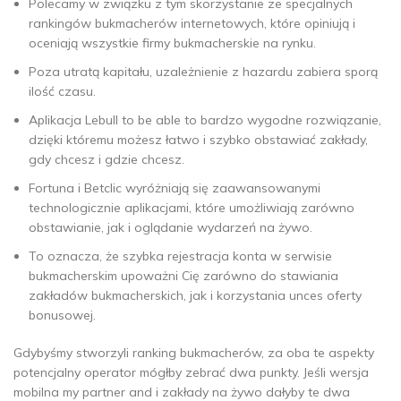
Polecamy w związku z tym skorzystanie ze specjalnych
rankingów bukmacherów internetowych, które opiniują i
oceniają wszystkie firmy bukmacherskie na rynku.
Poza utratą kapitału, uzależnienie z hazardu zabiera sporą
ilość czasu.
Aplikacja Lebull to be able to bardzo wygodne rozwiązanie,
dzięki któremu możesz łatwo i szybko obstawiać zakłady,
gdy chcesz i gdzie chcesz.
Fortuna i Betclic wyróżniają się zaawansowanymi
technologicznie aplikacjami, które umożliwiają zarówno
obstawianie, jak i oglądanie wydarzeń na żywo.
To oznacza, że szybka rejestracja konta w serwisie
bukmacherskim upoważni Cię zarówno do stawiania
zakładów bukmacherskich, jak i korzystania unces oferty
bonusowej.
Gdybyśmy stworzyli ranking bukmacherów, za oba te aspekty
potencjalny operator mógłby zebrać dwa punkty. Jeśli wersja
mobilna my partner and i zakłady na żywo dałyby te dwa