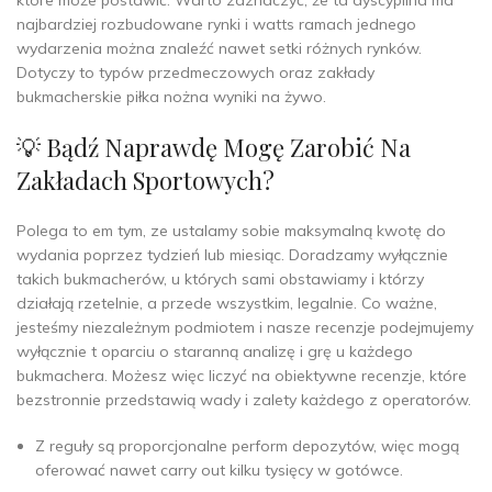
które może postawić. Warto zaznaczyć, że ta dyscyplina ma
najbardziej rozbudowane rynki i watts ramach jednego
wydarzenia można znaleźć nawet setki różnych rynków.
Dotyczy to typów przedmeczowych oraz zakłady
bukmacherskie piłka nożna wyniki na żywo.
💡 Bądź Naprawdę Mogę Zarobić Na
Zakładach Sportowych?
Polega to em tym, ze ustalamy sobie maksymalną kwotę do
wydania poprzez tydzień lub miesiąc. Doradzamy wyłącznie
takich bukmacherów, u których sami obstawiamy i którzy
działają rzetelnie, a przede wszystkim, legalnie. Co ważne,
jesteśmy niezależnym podmiotem i nasze recenzje podejmujemy
wyłącznie t oparciu o staranną analizę i grę u każdego
bukmachera. Możesz więc liczyć na obiektywne recenzje, które
bezstronnie przedstawią wady i zalety każdego z operatorów.
Z reguły są proporcjonalne perform depozytów, więc mogą
oferować nawet carry out kilku tysięcy w gotówce.