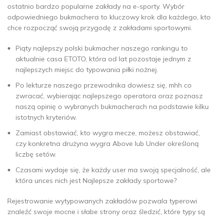
ostatnio bardzo popularne zakłady na e-sporty. Wybór
odpowiedniego bukmachera to kluczowy krok dla każdego, kto
chce rozpocząć swoją przygodę z zakładami sportowymi.
Piąty najlepszy polski bukmacher naszego rankingu to
aktualnie casa ETOTO, która od lat pozostaje jednym z
najlepszych miejsc do typowania piłki nożnej.
Po lekturze naszego przewodnika dowiesz się, mhh co
zwracać, wybierając najlepszego operatora oraz poznasz
naszą opinię o wybranych bukmacherach na podstawie kilku
istotnych kryteriów.
Zamiast obstawiać, kto wygra mecze, możesz obstawiać,
czy konkretna drużyna wygra Above lub Under określoną
liczbę setów.
Czasami wydaje się, że każdy user ma swoją specjalność, ale
która unces nich jest Najlepsze zakłady sportowe?
Rejestrowanie wytypowanych zakładów pozwala typerowi
znaleźć swoje mocne i słabe strony oraz śledzić, które typy są