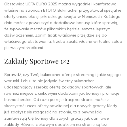
Obstawiać UEFA EURO 2025 można wygodnie i komfortowo
właśnie na stronach ETOTO. Bukmacher przygotował specjalne
oferty unces okazji piłkraskiego święta w Niemczech. Każdego
dnia możesz powalczyć o dodatkowe bonusy, które sprawią,
że typowanie meczów piłkarskich będzie jeszcze lepszym
doświaczeniem. Zanim tidak właściwie przejdzie się do
właściwego obstawiania, trzeba zasilić własne wirtualne saldo
pierwszymi środkami.
Zakłady Sportowe 1×2
Sprawdź, czy Twój bukmacher oferuje streaming i jakie są jego
warunki. Lebull to nie jedynie świetny bukmacher
udostępniający szeroką ofertę zakładów sportowych, ale
również miejsce z ciekawymi dodatkami jak bonusy i promocje
bukmacherskie. Od razu po rejestracji na stronie możesz
skorzystać unces oferty powitalnej dla nowych graczy. Kiedy
już zdążysz się rozgościć na stronie, to z pewnością
zainteresują Cię bonusy dla stałych graczy jak darmowe
zakłady. Równie ciekawym dodatkiem na stronie są też