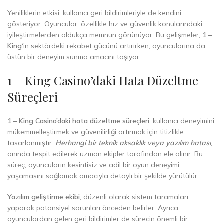
Yeniliklerin etkisi, kullanıcı geri bildirimleriyle de kendini
gösteriyor. Oyuncular, özellikle hız ve güvenlik konularındaki
iyileştirmelerden oldukça memnun görünüyor. Bu gelişmeler,
1 –
King
‘in sektördeki rekabet gücünü artırırken, oyuncularına da
üstün bir deneyim sunma amacını taşıyor.
1 – King Casino’daki Hata Düzeltme
Süreçleri
1 – King Casino’daki hata düzeltme süreçleri
, kullanıcı deneyimini
mükemmelleştirmek ve güvenilirliği artırmak için titizlikle
tasarlanmıştır.
Herhangi bir teknik aksaklık veya yazılım hatası
,
anında tespit edilerek uzman ekipler tarafından ele alınır. Bu
süreç, oyuncuların kesintisiz ve adil bir oyun deneyimi
yaşamasını sağlamak amacıyla detaylı bir şekilde yürütülür.
Yazılım geliştirme ekibi
, düzenli olarak sistem taramaları
yaparak potansiyel sorunları önceden belirler. Ayrıca,
oyunculardan gelen geri bildirimler de sürecin önemli bir