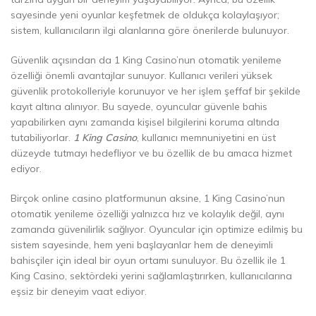
sayesinde yeni oyunlar keşfetmek de oldukça kolaylaşıyor;
sistem, kullanıcıların ilgi alanlarına göre önerilerde bulunuyor.
Güvenlik açısından da 1 King Casino’nun otomatik yenileme
özelliği önemli avantajlar sunuyor. Kullanıcı verileri yüksek
güvenlik protokolleriyle korunuyor ve her işlem şeffaf bir şekilde
kayıt altına alınıyor. Bu sayede, oyuncular güvenle bahis
yapabilirken aynı zamanda kişisel bilgilerini koruma altında
tutabiliyorlar.
1 King Casino
, kullanıcı memnuniyetini en üst
düzeyde tutmayı hedefliyor ve bu özellik de bu amaca hizmet
ediyor.
Birçok online casino platformunun aksine, 1 King Casino’nun
otomatik yenileme özelliği yalnızca hız ve kolaylık değil, aynı
zamanda güvenilirlik sağlıyor. Oyuncular için optimize edilmiş bu
sistem sayesinde, hem yeni başlayanlar hem de deneyimli
bahisçiler için ideal bir oyun ortamı sunuluyor. Bu özellik ile 1
King Casino, sektördeki yerini sağlamlaştırırken, kullanıcılarına
eşsiz bir deneyim vaat ediyor.