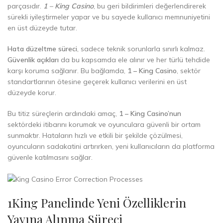
parçasıdır.
1 – King Casino
, bu geri bildirimleri değerlendirerek
sürekli iyileştirmeler yapar ve bu sayede kullanıcı memnuniyetini
en üst düzeyde tutar.
Hata düzeltme süreci
, sadece teknik sorunlarla sınırlı kalmaz.
Güvenlik açıkları
da bu kapsamda ele alınır ve her türlü tehdide
karşı koruma sağlanır. Bu bağlamda,
1 – King Casino
, sektör
standartlarının ötesine geçerek kullanıcı verilerini en üst
düzeyde korur.
Bu titiz süreçlerin ardındaki amaç,
1 – King Casino’nun
sektördeki itibarını korumak ve oyunculara güvenli bir ortam
sunmaktır. Hataların hızlı ve etkili bir şekilde çözülmesi,
oyuncuların sadakatini artırırken, yeni kullanıcıların da platforma
güvenle katılmasını sağlar.
1King Panelinde Yeni Özelliklerin
Yayına Alınma Süreci