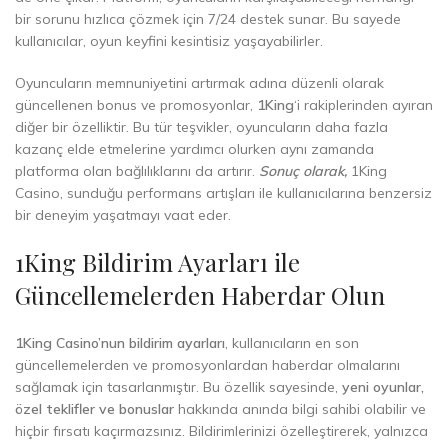
bir sorunu hızlıca çözmek için 7/24 destek sunar. Bu sayede
kullanıcılar, oyun keyfini kesintisiz yaşayabilirler.
Oyuncuların memnuniyetini artırmak adına düzenli olarak
güncellenen bonus ve promosyonlar,
1King
‘i rakiplerinden ayıran
diğer bir özelliktir. Bu tür teşvikler, oyuncuların daha fazla
kazanç elde etmelerine yardımcı olurken aynı zamanda
platforma olan bağlılıklarını da artırır.
Sonuç olarak,
1King
Casino, sunduğu performans artışları ile kullanıcılarına benzersiz
bir deneyim yaşatmayı vaat eder.
1King Bildirim Ayarları ile
Güncellemelerden Haberdar Olun
1King Casino’nun bildirim ayarları
, kullanıcıların en son
güncellemelerden ve promosyonlardan haberdar olmalarını
sağlamak için tasarlanmıştır. Bu özellik sayesinde,
yeni oyunlar,
özel teklifler ve bonuslar
hakkında anında bilgi sahibi olabilir ve
hiçbir fırsatı kaçırmazsınız. Bildirimlerinizi özelleştirerek, yalnızca