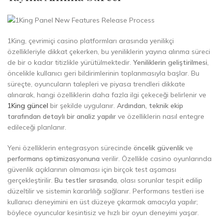
1King, çevrimiçi casino platformları arasında yenilikçi
özellikleriyle dikkat çekerken, bu yeniliklerin yayına alınma süreci
de bir o kadar titizlikle yürütülmektedir.
Yeniliklerin geliştirilmesi
,
öncelikle kullanıcı geri bildirimlerinin toplanmasıyla başlar. Bu
süreçte, oyuncuların talepleri ve piyasa trendleri dikkate
alınarak, hangi özelliklerin daha fazla ilgi çekeceği belirlenir ve
1King güncel
bir şekilde uygulanır.
Ardından, teknik ekip
tarafından detaylı bir analiz yapılır
ve özelliklerin nasıl entegre
edileceği planlanır.
Yeni özelliklerin entegrasyon sürecinde
öncelik güvenlik
ve
performans optimizasyonuna
verilir. Özellikle casino oyunlarında
güvenlik açıklarının olmaması için birçok test aşaması
gerçekleştirilir.
Bu testler sırasında
, olası sorunlar tespit edilip
düzeltilir ve sistemin kararlılığı sağlanır. Performans testleri ise
kullanıcı deneyimini en üst düzeye çıkarmak amacıyla yapılır;
böylece oyuncular kesintisiz ve hızlı bir oyun deneyimi yaşar.