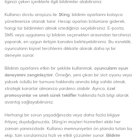
ilginizi çeken içeriklerle ilgili bildirimler alabilirsiniz.
Kullanıcı dostu arayüzü ile
1King
, bildirim ayarlarını kolayca
yönetmenize olanak tanır. Hesap ayarları bölümüne giderek,
hangi tür bildirimleri almak istediğinizi seçebilirsiniz. E-posta,
SMS veya uygulama içi bildirim seçenekleri arasından tercihinizi
yaparak, en uygun iletişim kanalını belirleyebilirsiniz. Bu esneklik,
oyuncuların kişisel tercihlerini dikkate alarak daha iyi bir
deneyim sunar.
Bildirim ayarlarını etkin bir şekilde kullanmak,
oyuncuların oyun
deneyimini zenginleştirir
. Örneğin, yeni çıkan bir slot oyunu veya
yüksek ödüllü bir turnuva hakkında anında bilgi sahibi olmak,
stratejik kararlar almanıza yardımcı olabilir. Ayrıca,
özel
promosyonlar ve sınırlı süreli teklifler
hakkında hızlı bilgi alarak
avantaj sağlayabilirsiniz.
Herhangi bir sorun yaşadığınızda veya daha fazla bilgiye
ihtiyaç duyduğunuzda, 1King’in müşteri hizmetleri ekibi her
zaman yanınızdadır. Kullanıcı memnuniyetini ön planda tutan bu
ekip, tüm sorularınıza hızlı ve etkili çözümler sunar.
Bildirim