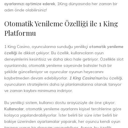
ayarlarınızı optimize ederek
, 1King dünyasında her zaman bir
adım önde olabilirsiniz!
Otomatik Yenileme Özelliği ile 1 King
Platformu
1 King Casino, oyuncularına sunduğu yenilikçi
otomatik yenileme
özelliği
ile dikkat çekiyor. Bu özellik, kullanıcıların oyun
deneyimlerini kesintisiz ve daha akıcı hale getiriyor. Özellikle slot
oyunlarında, otomatik yenileme sayesinde bahisler hızlı bir
şekilde güncelleniyor ve oyuncular oyunun heyecanını
kaybetmeden devam edebiliyorlar.
1 King Casino’nun
bu özelliği,
oyuncuların stratejilerini daha iyi planlamalarına olanak tanıyor
ve zaman kaybını minimuma indiriyor.
Bu yenilikçi sistem, kullanıcı dostu arayüzüyle de öne çıkıyor.
Kullanıcılar
, otomatik yenileme ayarlarını kişisel tercihlerine göre
kolayca yapılandırabiliyorlar. İster belirli bir süre ister belirli bir
bakiye üzerinden ayarlamalar yaparak, her oyuncu kendi oyun
tarzına uygun bir deneyim yaşayabiliyor. Ayrıca, bu özellik